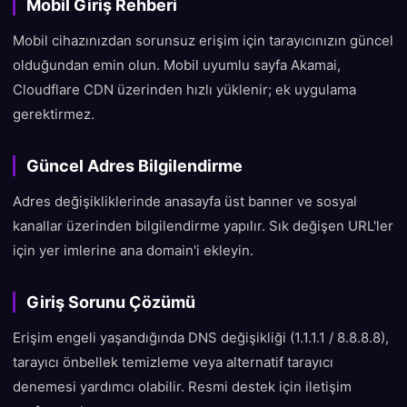
Mobil Giriş Rehberi
Mobil cihazınızdan sorunsuz erişim için tarayıcınızın güncel
olduğundan emin olun. Mobil uyumlu sayfa Akamai,
Cloudflare CDN üzerinden hızlı yüklenir; ek uygulama
gerektirmez.
Güncel Adres Bilgilendirme
Adres değişikliklerinde anasayfa üst banner ve sosyal
kanallar üzerinden bilgilendirme yapılır. Sık değişen URL'ler
için yer imlerine ana domain'i ekleyin.
Giriş Sorunu Çözümü
Erişim engeli yaşandığında DNS değişikliği (1.1.1.1 / 8.8.8.8),
tarayıcı önbellek temizleme veya alternatif tarayıcı
denemesi yardımcı olabilir. Resmi destek için iletişim