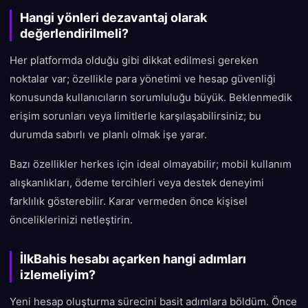
Hangi yönleri dezavantaj olarak
değerlendirilmeli?
Her platformda olduğu gibi dikkat edilmesi gereken
noktalar var; özellikle para yönetimi ve hesap güvenliği
konusunda kullanıcıların sorumluluğu büyük. Beklenmedik
erişim sorunları veya limitlerle karşılaşabilirsiniz; bu
durumda sabırlı ve planlı olmak işe yarar.
Bazı özellikler herkes için ideal olmayabilir; mobil kullanım
alışkanlıkları, ödeme tercihleri veya destek deneyimi
farklılık gösterebilir. Karar vermeden önce kişisel
önceliklerinizi netleştirin.
İlkBahis hesabı açarken hangi adımları
izlemeliyim?
Yeni hesap oluşturma sürecini basit adımlara böldüm. Önce