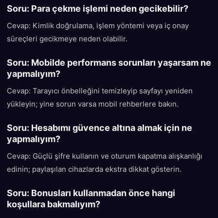
Soru: Para çekme işlemi neden gecikebilir?
Cevap: Kimlik doğrulama, işlem yöntemi veya iç onay
süreçleri gecikmeye neden olabilir.
Soru: Mobilde performans sorunları yaşarsam ne
yapmalıyım?
Cevap: Tarayıcı önbelleğini temizleyip sayfayı yeniden
yükleyin; yine sorun varsa mobil rehberlere bakın.
Soru: Hesabımı güvence altına almak için ne
yapmalıyım?
Cevap: Güçlü şifre kullanın ve oturum kapatma alışkanlığı
edinin; paylaşılan cihazlarda ekstra dikkat gösterin.
Soru: Bonusları kullanmadan önce hangi
koşullara bakmalıyım?