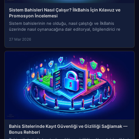
Sistem Bahisleri Nasıl Çalışır? İlkBahis İçin Kılavuz ve
Promosyon İncelemesi
Sistem bahislerinin ne olduğu, nasıl çalıştığı ve İlkBahis
üzerinde nasıl oynanacağına dair editoryal, bilgilendirici re
27 Mar 2026
Bahis Sitelerinde Kayıt Güvenliği ve Gizliliği Sağlamak —
Bonus Rehberi