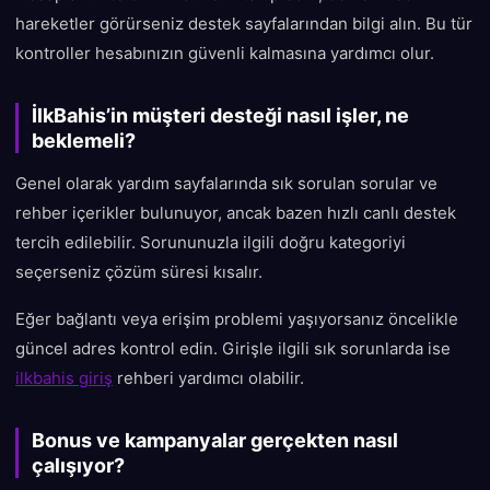
hareketler görürseniz destek sayfalarından bilgi alın. Bu tür
kontroller hesabınızın güvenli kalmasına yardımcı olur.
İlkBahis’in müşteri desteği nasıl işler, ne
beklemeli?
Genel olarak yardım sayfalarında sık sorulan sorular ve
rehber içerikler bulunuyor, ancak bazen hızlı canlı destek
tercih edilebilir. Sorununuzla ilgili doğru kategoriyi
seçerseniz çözüm süresi kısalır.
Eğer bağlantı veya erişim problemi yaşıyorsanız öncelikle
güncel adres kontrol edin. Girişle ilgili sık sorunlarda ise
ilkbahis giriş
rehberi yardımcı olabilir.
Bonus ve kampanyalar gerçekten nasıl
çalışıyor?