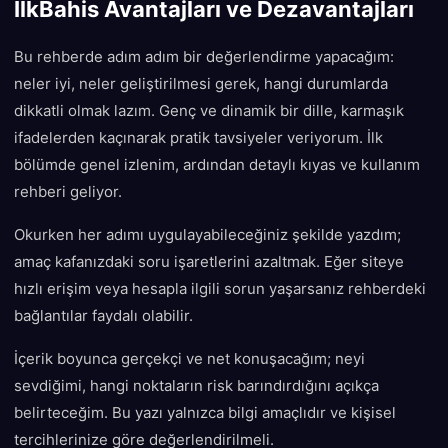
İlkBahis Avantajları ve Dezavantajları
Bu rehberde adım adım bir değerlendirme yapacağım:
neler iyi, neler geliştirilmesi gerek, hangi durumlarda
dikkatli olmak lazım. Genç ve dinamik bir dille, karmaşık
ifadelerden kaçınarak pratik tavsiyeler veriyorum. İlk
bölümde genel izlenim, ardından detaylı kıyas ve kullanım
rehberi geliyor.
Okurken her adımı uygulayabileceğiniz şekilde yazdım;
amaç kafanızdaki soru işaretlerini azaltmak. Eğer siteye
hızlı erişim veya hesapla ilgili sorun yaşarsanız rehberdeki
bağlantılar faydalı olabilir.
İçerik boyunca gerçekçi ve net konuşacağım; neyi
sevdiğimi, hangi noktaların risk barındırdığını açıkça
belirteceğim. Bu yazı yalnızca bilgi amaçlıdır ve kişisel
tercihlerinize göre değerlendirilmeli.