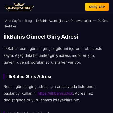
GIRIŞ YAP
Ana Sayfa
›
Blog
›
İlkBahis Avantajları ve Dezavantajları — Dürüst
Rehber
İlkBahis Güncel Giriş Adresi
İlkBahis resmi güncel giriş bilgilerini içeren mobil dostu
sayfa. Aşağıdaki bölümler giriş adresi, mobil erişim,
güvenlik ve sık sorulan sorulara yer veriyor.
İlkBahis Giriş Adresi
Resmi güncel giriş adresi için anasayfada listelenen
bağlantıyı kullanın:
https://ilkbahis.click
. Adresimiz
değiştiğinde duyurularımızı izleyebilirsiniz.