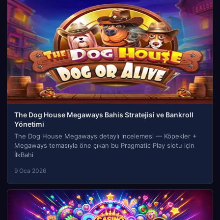
The Dog House Megaways Bahis Stratejisi ve Bankroll
Yönetimi
The Dog House Megaways detaylı incelemesi — Köpekler +
Megaways temasıyla öne çıkan bu Pragmatic Play slotu için
İlkBahi
9 Oca 2026