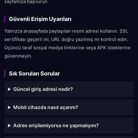
sayfamıza başvurun.
Güvenli Erişim Uyarıları
Yalnızca anasayfada paylaşılan resmi adresi kullanın. SSL
sertifikası geçerli mi, URL doğru yazılmış mı kontrol edin.
Üçüncü taraf sosyal medya linklerine veya APK isteklerine
güvenmeyin.
Sık Sorulan Sorular
Güncel giriş adresi nedir?
Mobil cihazda nasıl açarım?
Adres erişilemiyorsa ne yapmalıyım?