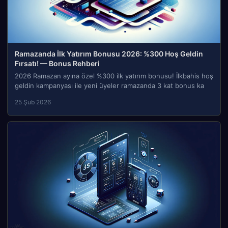
Ramazanda İlk Yatırım Bonusu 2026: %300 Hoş Geldin
Fırsatı! — Bonus Rehberi
2026 Ramazan ayına özel %300 ilk yatırım bonusu! İlkbahis hoş
geldin kampanyası ile yeni üyeler ramazanda 3 kat bonus ka
25 Şub 2026