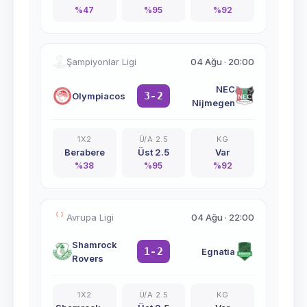
%
47
%
95
%
92
Şampiyonlar Ligi
04 Ağu
·
20:00
NEC
3-2
Olympiacos
Nijmegen
1X2
Ü/A 2.5
KG
Berabere
Üst 2.5
Var
%
38
%
95
%
92
Avrupa Ligi
04 Ağu
·
22:00
Shamrock
1-2
Egnatia
Rovers
1X2
Ü/A 2.5
KG