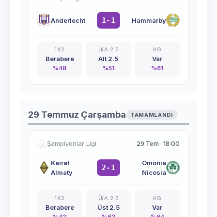
1-1
Anderlecht
Hammarby
1X2
Ü/A 2.5
KG
Berabere
Alt 2.5
Var
%
48
%
51
%
61
29 Temmuz Çarşamba
TAMAMLANDI
Şampiyonlar Ligi
29 Tem
·
18:00
Kairat
Omonia
2-1
Almaty
Nicosia
1X2
Ü/A 2.5
KG
Berabere
Üst 2.5
Var
%
42
%
63
%
64