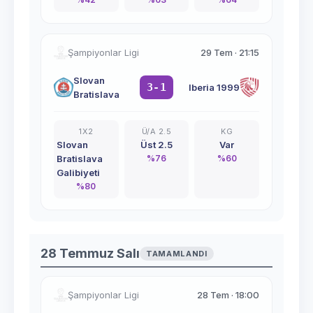
Şampiyonlar Ligi
29 Tem
·
21:15
Slovan
3-1
Iberia 1999
Bratislava
1X2
Ü/A 2.5
KG
Slovan
Üst 2.5
Var
Bratislava
%
76
%
60
Galibiyeti
%
80
28 Temmuz Salı
TAMAMLANDI
Şampiyonlar Ligi
28 Tem
·
18:00