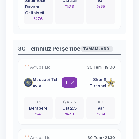
Shamrock
Üst 2.5
Var
Rovers
%
73
%
65
Galibiyeti
%
76
30 Temmuz Perşembe
TAMAMLANDI
Avrupa Ligi
30 Tem
·
19:00
Maccabi Tel
Sheriff
1-2
Aviv
Tiraspol
1X2
Ü/A 2.5
KG
Berabere
Üst 2.5
Var
%
41
%
70
%
64
Avrupa Ligi
30 Tem
·
21:30