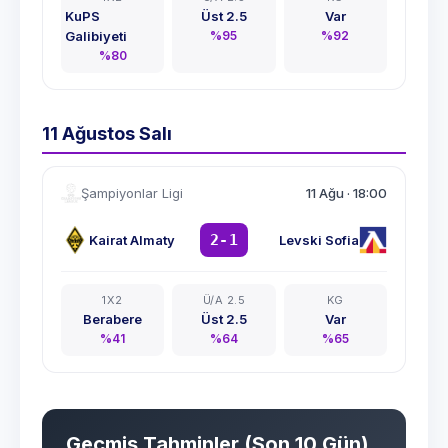
KuPS
Üst 2.5
Var
Galibiyeti
%
95
%
92
%
80
11 Ağustos Salı
Şampiyonlar Ligi
11 Ağu
·
18:00
2-1
Kairat Almaty
Levski Sofia
1X2
Ü/A 2.5
KG
Berabere
Üst 2.5
Var
%
41
%
64
%
65
Geçmiş Tahminler (Son 10 Gün)