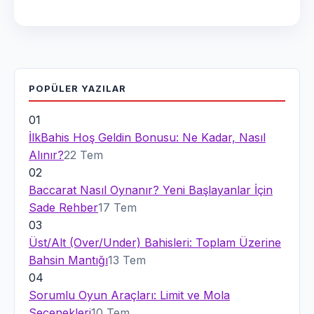
POPÜLER
YAZILAR
01
İlkBahis Hoş Geldin Bonusu: Ne Kadar, Nasıl
Alınır?
22 Tem
02
Baccarat Nasıl Oynanır? Yeni Başlayanlar İçin
Sade Rehber
17 Tem
03
Üst/Alt (Over/Under) Bahisleri: Toplam Üzerine
Bahsin Mantığı
13 Tem
04
Sorumlu Oyun Araçları: Limit ve Mola
Seçenekleri
10 Tem