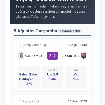
Tamamlanmış maçların tahmin sayfaları. Tahmin
doğruluk göstergesi değildir; modelin geçmiş
çıktıları şeffafça arşivlenir.
5 Ağustos Çarşamba
TAMAMLANDI
Şampiyonlar Ligi
05 Ağu
·
19:30
2-2
AGF Aarhus
Sabah Baku
1X2
Ü/A 2.5
KG
Sabah Baku
Üst 2.5
Var
Galibiyeti
%
86
%
82
%
70
Avrupa Ligi
05 Ağu
·
21:15