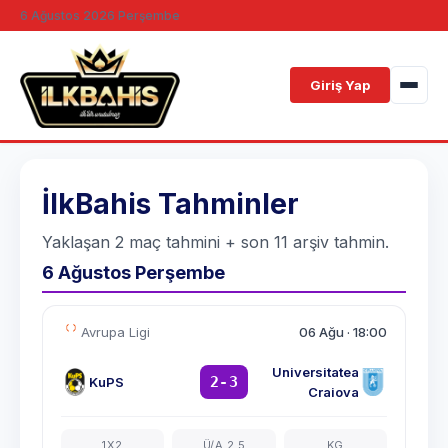
6 Ağustos 2026 Perşembe
Giriş Yap
İlkBahis
Tahminler
Yaklaşan 2 maç tahmini + son 11 arşiv tahmin.
6 Ağustos Perşembe
Avrupa Ligi
06 Ağu
·
18:00
Universitatea
2-3
KuPS
Craiova
1X2
Ü/A 2.5
KG