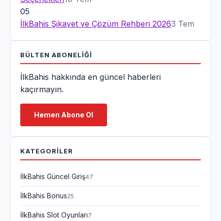
05
İlkBahis Şikayet ve Çözüm Rehberi 2026
3 Tem
BÜLTEN ABONELIĞI
İlkBahis hakkında en güncel haberleri
kaçırmayın.
Hemen Abone Ol
KATEGORILER
İlkBahis Güncel Giriş
47
İlkBahis Bonus
25
İlkBahis Slot Oyunları
7