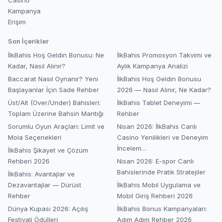
Casino
Kampanya
Erişim
Son İçerikler
İlkBahis Hoş Geldin Bonusu: Ne
İlkBahis Promosyon Takvimi ve
Kadar, Nasıl Alınır?
Aylık Kampanya Analizi
Baccarat Nasıl Oynanır? Yeni
İlkBahis Hoş Geldin Bonusu
Başlayanlar İçin Sade Rehber
2026 — Nasıl Alınır, Ne Kadar?
Üst/Alt (Over/Under) Bahisleri:
İlkBahis Tablet Deneyimi —
Toplam Üzerine Bahsin Mantığı
Rehber
Sorumlu Oyun Araçları: Limit ve
Nisan 2026: İlkBahis Canlı
Mola Seçenekleri
Casino Yenilikleri ve Deneyim
İncelem…
İlkBahis Şikayet ve Çözüm
Rehberi 2026
Nisan 2026: E-spor Canlı
Bahislerinde Pratik Stratejiler
İlkBahis: Avantajlar ve
Dezavantajlar — Dürüst
İlkBahis Mobil Uygulama ve
Rehber
Mobil Giriş Rehberi 2026
Dünya Kupası 2026: Açılış
İlkBahis Bonus Kampanyaları:
Festivali Ödülleri
Adım Adım Rehber 2026