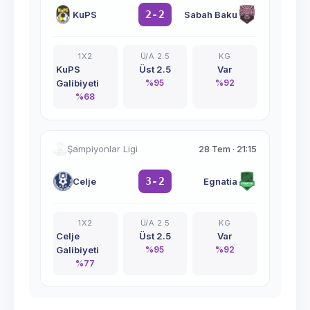
2-2
KuPS
Sabah Baku
1X2
Ü/A 2.5
KG
KuPS
Üst 2.5
Var
Galibiyeti
%
95
%
92
%
68
Şampiyonlar Ligi
28 Tem
·
21:15
3-2
Celje
Egnatia
1X2
Ü/A 2.5
KG
Celje
Üst 2.5
Var
Galibiyeti
%
95
%
92
%
77