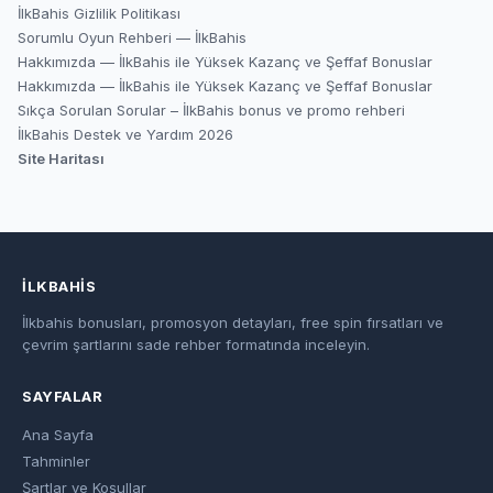
İlkBahis Gizlilik Politikası
Sorumlu Oyun Rehberi — İlkBahis
Hakkımızda — İlkBahis ile Yüksek Kazanç ve Şeffaf Bonuslar
Hakkımızda — İlkBahis ile Yüksek Kazanç ve Şeffaf Bonuslar
Sıkça Sorulan Sorular – İlkBahis bonus ve promo rehberi
İlkBahis Destek ve Yardım 2026
Site Haritası
İLKBAHIS
İlkbahis bonusları, promosyon detayları, free spin fırsatları ve
çevrim şartlarını sade rehber formatında inceleyin.
SAYFALAR
Ana Sayfa
Tahminler
Şartlar ve Koşullar