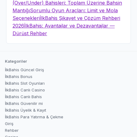
(Over/Under) Bahisleri: Toplam Üzerine Bahsin
Mantığı
Sorumlu Oyun Araçları: Limit ve Mola
Seçenekleri
İlkBahis Şikayet ve Çözüm Rehberi
2026
İlkBahis: Avantajlar ve Dezavantajlar —
Dürüst Rehber
Kategoriler
İlkBahis Güncel Giriş
İlkBahis Bonus
İlkBahis Slot Oyunları
İlkBahis Canlı Casino
İlkBahis Canlı Bahis
İlkBahis Güvenilir mi
İlkBahis Üyelik & Kayıt
İlkBahis Para Yatırma & Çekme
Giriş
Rehber