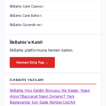
İlkBahis Canlı Casino
6
İlkBahis Canlı Bahis
15
İlkBahis Güvenilir mi
3
İlkBahis
'e Katıl!
İlkBahis platformuna hemen katılın.
Hemen Giriş Yap →
İLKBAHIS
YAZILARI
İlkBahis Hoş Geldin Bonusu: Ne Kadar, Nasıl
Alınır?
Baccarat Nasıl Oynanır? Yeni
Başlayanlar İçin Sade Rehber
Üst/Alt