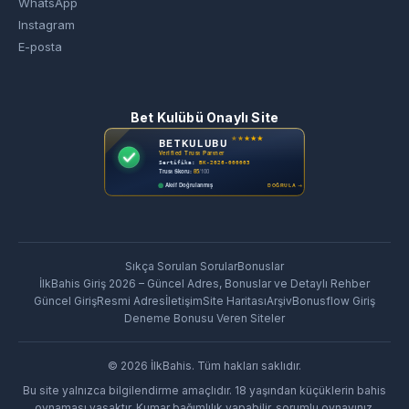
WhatsApp
Instagram
E-posta
Bet Kulübü Onaylı Site
Sıkça Sorulan Sorular
Bonuslar
İlkBahis Giriş 2026 – Güncel Adres, Bonuslar ve Detaylı Rehber
Güncel Giriş
Resmi Adres
İletişim
Site Haritası
Arşiv
Bonusflow Giriş
Deneme Bonusu Veren Siteler
©
2026
İlkBahis
. Tüm hakları saklıdır.
Bu site yalnızca bilgilendirme amaçlıdır. 18 yaşından küçüklerin bahis
oynaması yasaktır. Kumar bağımlılık yapabilir, sorumlu oynayınız.