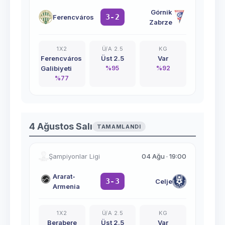
Górnik
3-2
Ferencváros
Zabrze
1X2
Ü/A 2.5
KG
Ferencváros
Üst 2.5
Var
Galibiyeti
%
95
%
92
%
77
4 Ağustos Salı
TAMAMLANDI
Şampiyonlar Ligi
04 Ağu
·
19:00
Ararat-
3-3
Celje
Armenia
1X2
Ü/A 2.5
KG
Berabere
Üst 2.5
Var