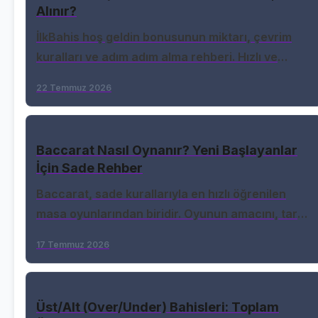
Alınır?
İlkBahis hoş geldin bonusunun miktarı, çevrim
kuralları ve adım adım alma rehberi. Hızlı ve
uygulanabilir bilgilerle bonusu nasıl kullanacağını
22 Temmuz 2026
öğren.
Baccarat Nasıl Oynanır? Yeni Başlayanlar
İçin Sade Rehber
Baccarat, sade kurallarıyla en hızlı öğrenilen
masa oyunlarından biridir. Oyunun amacını, taraf
seçimini ve akışını yeni başlayanlar için adım
17 Temmuz 2026
adım anlatıyoruz.
Üst/Alt (Over/Under) Bahisleri: Toplam