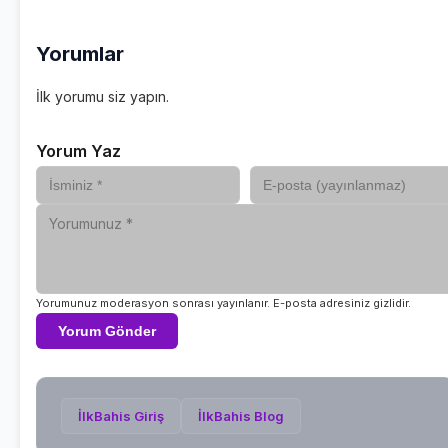
Yorumlar
İlk yorumu siz yapın.
Yorum Yaz
Yorumunuz moderasyon sonrası yayınlanır. E-posta adresiniz gizlidir.
Yorum Gönder
İlkBahis
Giriş
İlkBahis
Blog