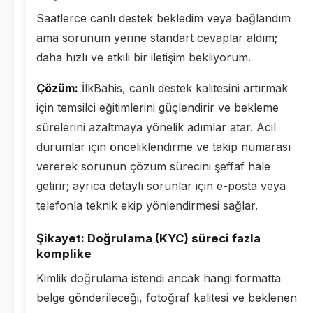
Saatlerce canlı destek bekledim veya bağlandım
ama sorunum yerine standart cevaplar aldım;
daha hızlı ve etkili bir iletişim bekliyorum.
Çözüm:
İlkBahis, canlı destek kalitesini artırmak
için temsilci eğitimlerini güçlendirir ve bekleme
sürelerini azaltmaya yönelik adımlar atar. Acil
durumlar için önceliklendirme ve takip numarası
vererek sorunun çözüm sürecini şeffaf hale
getirir; ayrıca detaylı sorunlar için e-posta veya
telefonla teknik ekip yönlendirmesi sağlar.
Şikayet: Doğrulama (KYC) süreci fazla
komplike
Kimlik doğrulama istendi ancak hangi formatta
belge gönderileceği, fotoğraf kalitesi ve beklenen