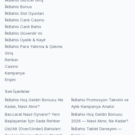
İlkBahis Güncel Giriş
İlkBahis Bonus
İlkBahis Slot Oyunları
İlkBahis Canlı Casino
İlkBahis Canlı Bahis
İlkBahis Güvenilir mi
İlkBahis Üyelik & Kayıt
İlkBahis Para Yatırma & Çekme
Giriş
Rehber
Casino
Kampanya
Erişim
Son İçerikler
İlkBahis Hoş Geldin Bonusu: Ne
İlkBahis Promosyon Takvimi ve
Kadar, Nasıl Alınır?
Aylık Kampanya Analizi
Baccarat Nasıl Oynanır? Yeni
İlkBahis Hoş Geldin Bonusu
Başlayanlar İçin Sade Rehber
2026 — Nasıl Alınır, Ne Kadar?
Üst/Alt (Over/Under) Bahisleri:
İlkBahis Tablet Deneyimi —