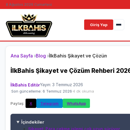
8 Ağustos 2026 Cumartesi
Giriş Yap
Ana Sayfa
Blog
İlkBahis Şikayet ve Çözüm Rehberi
İlkBahis Şikayet ve Çözüm Rehberi 202
Yayın:
3 Temmuz 2026
İlkBahis
Editör
Son güncelleme:
6 Temmuz 2026
4
dk okuma
Paylaş:
X
Telegram
WhatsApp
İçindekiler
Şikayet: Para çekme işlemi çok uzun sürüyor