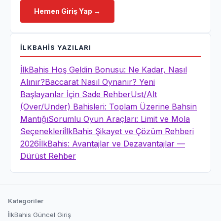
Hemen Giriş Yap →
İLKBAHIS
YAZILARI
İlkBahis Hoş Geldin Bonusu: Ne Kadar, Nasıl
Alınır?
Baccarat Nasıl Oynanır? Yeni
Başlayanlar İçin Sade Rehber
Üst/Alt
(Over/Under) Bahisleri: Toplam Üzerine Bahsin
Mantığı
Sorumlu Oyun Araçları: Limit ve Mola
Seçenekleri
İlkBahis Şikayet ve Çözüm Rehberi
2026
İlkBahis: Avantajlar ve Dezavantajlar —
Dürüst Rehber
Kategoriler
İlkBahis Güncel Giriş