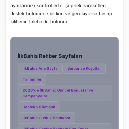
ayarlarınızı kontrol edin, şüpheli hareketleri
destek bölümüne bildirin ve gerekiyorsa hesap
kilitleme talebinde bulunun.
İlkBahis
Rehber Sayfaları
İlkBahis
Ana Sayfa
Şartlar ve Koşullar
Tahminler
2026'de İlkBahis: Güncel Bonuslar ve
Kampanyalar
Destek ve İletişim
İlkBahis Gizlilik Politikası
İlkBahis Casino Rehberi: Slot, Rulet,