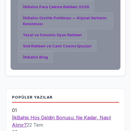
İlkBahis Para Çekme Rehberi 2026
İlkBahis Gizlilik Politikası — Kişisel Verilerin
Korunması
Yasal ve Sorumlu Oyun Rehberi
Slot Rehberi ve Canlı Casino İpuçları
İlkBahis
Blog
POPÜLER
YAZILAR
01
İlkBahis Hoş Geldin Bonusu: Ne Kadar, Nasıl
Alınır?
22 Tem