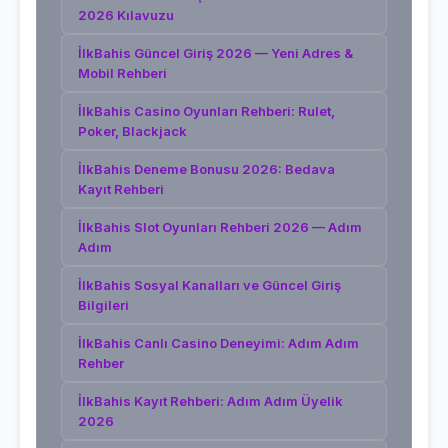
2026 Kılavuzu
İlkBahis Güncel Giriş 2026 — Yeni Adres &
Mobil Rehberi
İlkBahis Casino Oyunları Rehberi: Rulet,
Poker, Blackjack
İlkBahis Deneme Bonusu 2026: Bedava
Kayıt Rehberi
İlkBahis Slot Oyunları Rehberi 2026 — Adım
Adım
İlkBahis Sosyal Kanalları ve Güncel Giriş
Bilgileri
İlkBahis Canlı Casino Deneyimi: Adım Adım
Rehber
İlkBahis Kayıt Rehberi: Adım Adım Üyelik
2026