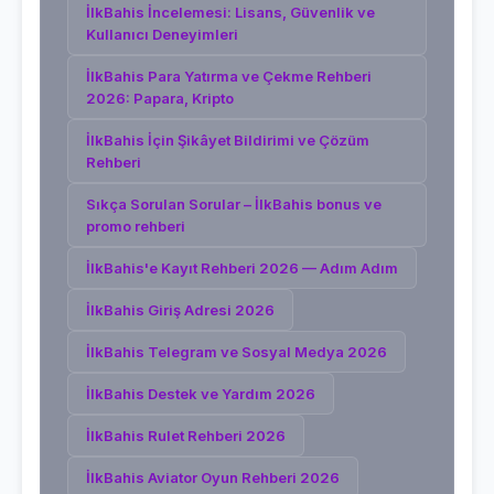
İlkBahis İncelemesi: Lisans, Güvenlik ve
Kullanıcı Deneyimleri
İlkBahis Para Yatırma ve Çekme Rehberi
2026: Papara, Kripto
İlkBahis İçin Şikâyet Bildirimi ve Çözüm
Rehberi
Sıkça Sorulan Sorular – İlkBahis bonus ve
promo rehberi
İlkBahis'e Kayıt Rehberi 2026 — Adım Adım
İlkBahis Giriş Adresi 2026
İlkBahis Telegram ve Sosyal Medya 2026
İlkBahis Destek ve Yardım 2026
İlkBahis Rulet Rehberi 2026
İlkBahis Aviator Oyun Rehberi 2026