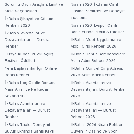
Sorumlu Oyun Araçları: Limit ve
Nisan 2026: İlkBahis Canlı
Mola Seçenekleri
Casino Yenilikleri ve Deneyim
İncelem…
İlkBahis Şikayet ve Çözüm
Rehberi 2026
Nisan 2026: E-spor Canlı
Bahislerinde Pratik Stratejiler
İlkBahis: Avantajlar ve
Dezavantajlar — Dürüst
İlkBahis Mobil Uygulama ve
Rehber
Mobil Giriş Rehberi 2026
Dünya Kupası 2026: Açılış
İlkBahis Bonus Kampanyaları:
Festivali Ödülleri
Adım Adım Rehber 2026
Yeni Başlayanlar İçin Online
İlkBahis Güncel Giriş Adresi:
Bahis Rehberi
2026 Adım Adım Rehber
İlkBahis Hoş Geldin Bonusu
İlkBahis Avantajları ve
Nasıl Alınır ve Ne Kadar
Dezavantajları: Dürüst Rehber
Kazandırır?
2026
İlkBahis Avantajları ve
İlkBahis Avantajları ve
Dezavantajları — Dürüst
Dezavantajları — Dürüst
Rehber
Rehber 2026
İlkBahis Tablet Deneyimi —
İlkBahis: 2026 Nisan Rehberi —
Büyük Ekranda Bahis Keyfi
Güvenilir Casino ve Spor