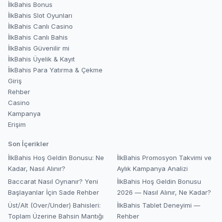
İlkBahis Bonus
İlkBahis Slot Oyunları
İlkBahis Canlı Casino
İlkBahis Canlı Bahis
İlkBahis Güvenilir mi
İlkBahis Üyelik & Kayıt
İlkBahis Para Yatırma & Çekme
Giriş
Rehber
Casino
Kampanya
Erişim
Son İçerikler
İlkBahis Hoş Geldin Bonusu: Ne
İlkBahis Promosyon Takvimi ve
Kadar, Nasıl Alınır?
Aylık Kampanya Analizi
Baccarat Nasıl Oynanır? Yeni
İlkBahis Hoş Geldin Bonusu
Başlayanlar İçin Sade Rehber
2026 — Nasıl Alınır, Ne Kadar?
Üst/Alt (Over/Under) Bahisleri:
İlkBahis Tablet Deneyimi —
Toplam Üzerine Bahsin Mantığı
Rehber