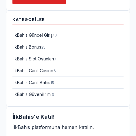
KATEGORILER
İlkBahis Güncel Giriş
47
İlkBahis Bonus
25
İlkBahis Slot Oyunları
7
İlkBahis Canlı Casino
6
İlkBahis Canlı Bahis
15
İlkBahis Güvenilir mi
3
İlkBahis
'e Katıl!
İlkBahis platformuna hemen katılın.