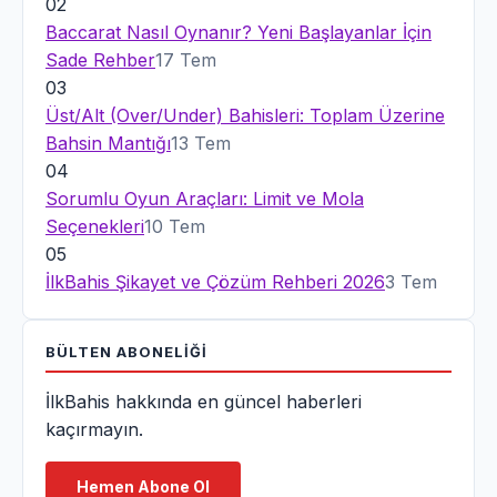
02
Baccarat Nasıl Oynanır? Yeni Başlayanlar İçin
Sade Rehber
17 Tem
03
Üst/Alt (Over/Under) Bahisleri: Toplam Üzerine
Bahsin Mantığı
13 Tem
04
Sorumlu Oyun Araçları: Limit ve Mola
Seçenekleri
10 Tem
05
İlkBahis Şikayet ve Çözüm Rehberi 2026
3 Tem
BÜLTEN ABONELIĞI
İlkBahis hakkında en güncel haberleri
kaçırmayın.
Hemen Abone Ol