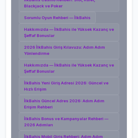
Blackjack ve Poker
Sorumlu Oyun Rehberi — İlkBahis
Hakkımızda — İlkBahis ile Yüksek Kazanç ve
Şeffaf Bonuslar
2026 İlkBahis Giriş Kılavuzu: Adım Adım
Yönlendirme
Hakkımızda — İlkBahis ile Yüksek Kazanç ve
Şeffaf Bonuslar
İlkBahis Yeni Giriş Adresi 2026: Güncel ve
Hızlı Erişim
İlkBahis Güncel Adres 2026: Adım Adım
Erişim Rehberi
İlkBahis Bonus ve Kampanyalar Rehberi —
2026 Adımları
İlkBahis Mobil Giriş Rehberi: Adım Adım