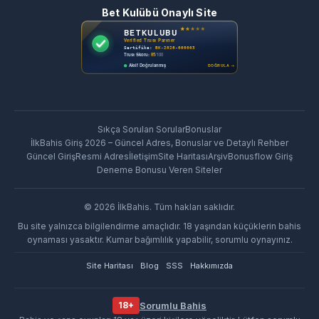
Bet Kulübü Onaylı Site
Sıkça Sorulan Sorular
Bonuslar
İlkBahis Giriş 2026 – Güncel Adres, Bonuslar ve Detaylı Rehber
Güncel Giriş
Resmi Adres
İletişim
Site Haritası
Arşiv
Bonusflow Giriş
Deneme Bonusu Veren Siteler
©
2026
İlkBahis
. Tüm hakları saklıdır.
Bu site yalnızca bilgilendirme amaçlıdır. 18 yaşından küçüklerin bahis
oynaması yasaktır. Kumar bağımlılık yapabilir, sorumlu oynayınız.
Site Haritası
Blog
SSS
Hakkımızda
18+
Sorumlu Bahis