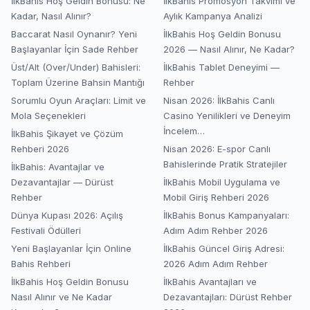
İlkBahis Hoş Geldin Bonusu: Ne
İlkBahis Promosyon Takvimi ve
Kadar, Nasıl Alınır?
Aylık Kampanya Analizi
Baccarat Nasıl Oynanır? Yeni
İlkBahis Hoş Geldin Bonusu
Başlayanlar İçin Sade Rehber
2026 — Nasıl Alınır, Ne Kadar?
Üst/Alt (Over/Under) Bahisleri:
İlkBahis Tablet Deneyimi —
Toplam Üzerine Bahsin Mantığı
Rehber
Sorumlu Oyun Araçları: Limit ve
Nisan 2026: İlkBahis Canlı
Mola Seçenekleri
Casino Yenilikleri ve Deneyim
İncelem…
İlkBahis Şikayet ve Çözüm
Rehberi 2026
Nisan 2026: E-spor Canlı
Bahislerinde Pratik Stratejiler
İlkBahis: Avantajlar ve
Dezavantajlar — Dürüst
İlkBahis Mobil Uygulama ve
Rehber
Mobil Giriş Rehberi 2026
Dünya Kupası 2026: Açılış
İlkBahis Bonus Kampanyaları:
Festivali Ödülleri
Adım Adım Rehber 2026
Yeni Başlayanlar İçin Online
İlkBahis Güncel Giriş Adresi:
Bahis Rehberi
2026 Adım Adım Rehber
İlkBahis Hoş Geldin Bonusu
İlkBahis Avantajları ve
Nasıl Alınır ve Ne Kadar
Dezavantajları: Dürüst Rehber