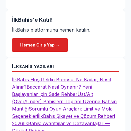
İlkBahis
'e Katıl!
İlkBahis platformuna hemen katılın.
Hemen Giriş Yap →
İLKBAHIS
YAZILARI
İlkBahis Hoş Geldin Bonusu: Ne Kadar, Nasıl
Alınır?
Baccarat Nasıl Oynanır? Yeni
Başlayanlar İçin Sade Rehber
Üst/Alt
(Over/Under) Bahisleri: Toplam Üzerine Bahsin
Mantığı
Sorumlu Oyun Araçları: Limit ve Mola
Seçenekleri
İlkBahis Şikayet ve Çözüm Rehberi
2026
İlkBahis: Avantajlar ve Dezavantajlar —
Dürüst Rehber