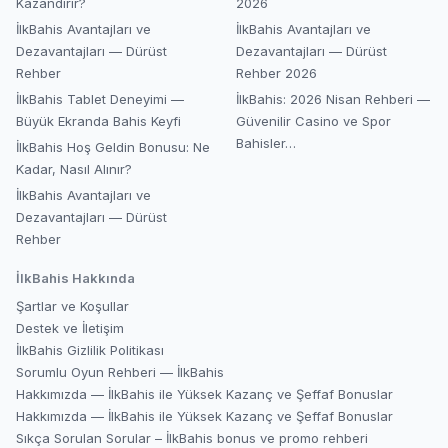
Kazandırır?
2026
İlkBahis Avantajları ve
İlkBahis Avantajları ve
Dezavantajları — Dürüst
Dezavantajları — Dürüst
Rehber
Rehber 2026
İlkBahis Tablet Deneyimi —
İlkBahis: 2026 Nisan Rehberi —
Büyük Ekranda Bahis Keyfi
Güvenilir Casino ve Spor
Bahisler…
İlkBahis Hoş Geldin Bonusu: Ne
Kadar, Nasıl Alınır?
İlkBahis Avantajları ve
Dezavantajları — Dürüst
Rehber
İlkBahis
Hakkında
Şartlar ve Koşullar
Destek ve İletişim
İlkBahis Gizlilik Politikası
Sorumlu Oyun Rehberi — İlkBahis
Hakkımızda — İlkBahis ile Yüksek Kazanç ve Şeffaf Bonuslar
Hakkımızda — İlkBahis ile Yüksek Kazanç ve Şeffaf Bonuslar
Sıkça Sorulan Sorular – İlkBahis bonus ve promo rehberi