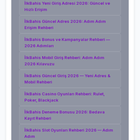
İlkBahis Yeni Giriş Adresi 2026: Güncel ve
Hızlı Erişim
İlkBahis Güncel Adres 2026: Adım Adım
Erişim Rehberi
İlkBahis Bonus ve Kampanyalar Rehberi —
2026 Adımları
İlkBahis Mobil Giriş Rehberi: Adım Adım
2026 Kılavuzu
İlkBahis Güncel Giriş 2026 — Yeni Adres &
Mobil Rehberi
İlkBahis Casino Oyunları Rehberi: Rulet,
Poker, Blackjack
İlkBahis Deneme Bonusu 2026: Bedava
Kayıt Rehberi
İlkBahis Slot Oyunları Rehberi 2026 — Adım
Adım