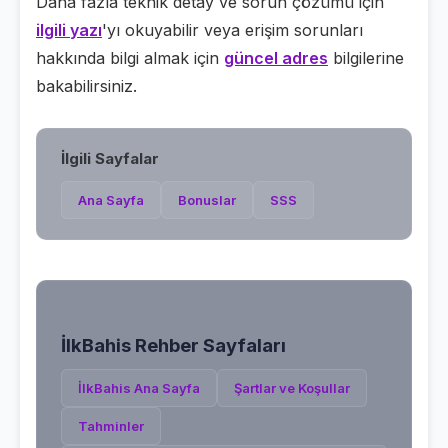
Daha fazla teknik detay ve sorun çözümü için
ilgili yazı
'yı okuyabilir veya erişim sorunları
hakkında bilgi almak için
güncel adres
bilgilerine
bakabilirsiniz.
İlgili Sayfalar
Ana Sayfa
Bonuslar
SSS
İlkBahis
Rehber Sayfaları
İlkBahis
Ana Sayfa
Şartlar ve Koşullar
Tahminler