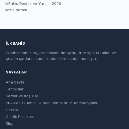
İlkBahis Destek ve Yardım 2026
Site Haritası
İLKBAHIS
İlkbahis bonusları, promosyon detayları, free spin fırsatları ve
çevrim şartlarını sade rehber formatında inceleyin.
SAYFALAR
Ana Sayfa
Tahminler
Şartlar ve Koşullar
2026'de İlkBahis: Güncel Bonuslar ve Kampanyalar
İletişim
Gizlilik Politikası
Blog