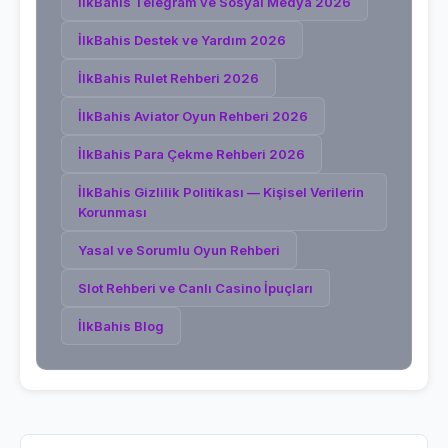
İlkBahis Telegram ve Sosyal Medya 2026
İlkBahis Destek ve Yardım 2026
İlkBahis Rulet Rehberi 2026
İlkBahis Aviator Oyun Rehberi 2026
İlkBahis Para Çekme Rehberi 2026
İlkBahis Gizlilik Politikası — Kişisel Verilerin
Korunması
Yasal ve Sorumlu Oyun Rehberi
Slot Rehberi ve Canlı Casino İpuçları
İlkBahis
Blog