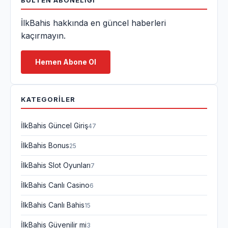
BÜLTEN ABONELIĞI
İlkBahis hakkında en güncel haberleri
kaçırmayın.
Hemen Abone Ol
KATEGORILER
İlkBahis Güncel Giriş
47
İlkBahis Bonus
25
İlkBahis Slot Oyunları
7
İlkBahis Canlı Casino
6
İlkBahis Canlı Bahis
15
İlkBahis Güvenilir mi
3