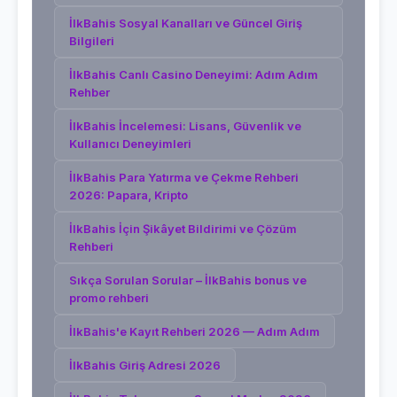
İlkBahis Sosyal Kanalları ve Güncel Giriş
Bilgileri
İlkBahis Canlı Casino Deneyimi: Adım Adım
Rehber
İlkBahis İncelemesi: Lisans, Güvenlik ve
Kullanıcı Deneyimleri
İlkBahis Para Yatırma ve Çekme Rehberi
2026: Papara, Kripto
İlkBahis İçin Şikâyet Bildirimi ve Çözüm
Rehberi
Sıkça Sorulan Sorular – İlkBahis bonus ve
promo rehberi
İlkBahis'e Kayıt Rehberi 2026 — Adım Adım
İlkBahis Giriş Adresi 2026