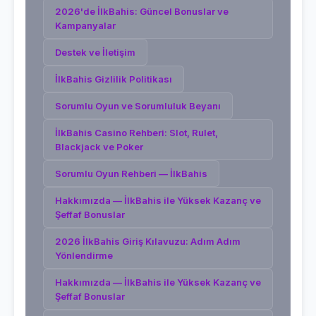
2026'de İlkBahis: Güncel Bonuslar ve
Kampanyalar
Destek ve İletişim
İlkBahis Gizlilik Politikası
Sorumlu Oyun ve Sorumluluk Beyanı
İlkBahis Casino Rehberi: Slot, Rulet,
Blackjack ve Poker
Sorumlu Oyun Rehberi — İlkBahis
Hakkımızda — İlkBahis ile Yüksek Kazanç ve
Şeffaf Bonuslar
2026 İlkBahis Giriş Kılavuzu: Adım Adım
Yönlendirme
Hakkımızda — İlkBahis ile Yüksek Kazanç ve
Şeffaf Bonuslar