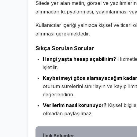
Sitede yer alan metin, görsel ve yazılımların 
alınmadan kopyalanması, yayımlanması veya ti
Kullanıcılar içeriği yalnızca kişisel ve ticari
alınması gerekmektedir.
Sıkça Sorulan Sorular
Hangi yaşta hesap açabilirim?
Hizmetler
işletilir.
Kaybetmeyi göze alamayacağım kadar
oturum sürelerini sınırlayın ve kayıp limi
değerlendirin.
Verilerim nasıl korunuyor?
Kişisel bilgil
olmadan paylaşılmaz.
İlgili Bölümler