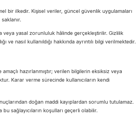
emel bir ilkedir. Kişisel veriler, güncel güvenlik uygulamaları
 saklanır.
eya yasal zorunluluk hâlinde gerçekleştirilir. Gizlilik
ı ve nasıl kullanıldığı hakkında ayrıntılı bilgi verilmektedir.
e amaçlı hazırlanmıştır; verilen bilgilerin eksiksiz veya
ktur. Karar verme sürecinde kullanıcıların kendi
 sonuçlarından doğan maddi kayıplardan sorumlu tutulamaz.
bu sağlayıcıların koşulları geçerli olabilir.