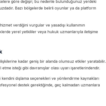
ülkelere göre değişir; bu nedenle bulunduğunuz yerdeki
dadır. Bazı bölgelerde belirli oyunlar ya da platform
hizmet verdiğini vurgular ve yasadışı kullanımın
klerde yerel yetkililer veya hukuk uzmanlarıyla iletişime
k
ilişkilerine kadar geniş bir alanda olumsuz etkiler yaratabilir.
 etme isteği gibi davranışlar olası uyarı işaretlerindendir.
i kendini dışlama seçenekleri ve yönlendirme kaynakları
rofesyonel destek gerektiğinde, geç kalmadan uzmanlara