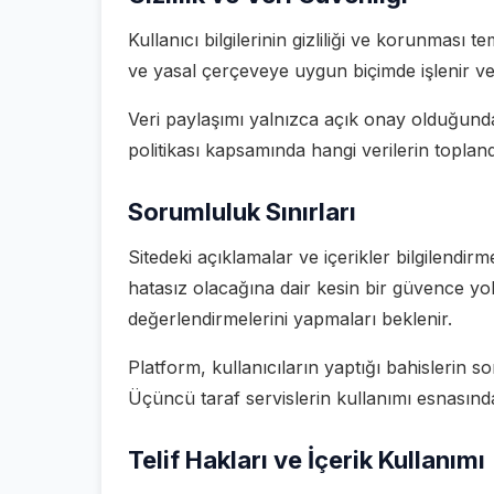
Kullanıcı bilgilerinin gizliliği ve korunması t
ve yasal çerçeveye uygun biçimde işlenir ve
Veri paylaşımı yalnızca açık onay olduğunda v
politikası kapsamında hangi verilerin toplandığ
Sorumluluk Sınırları
Sitedeki açıklamalar ve içerikler bilgilendirm
hatasız olacağına dair kesin bir güvence yo
değerlendirmelerini yapmaları beklenir.
Platform, kullanıcıların yaptığı bahislerin
Üçüncü taraf servislerin kullanımı esnasında 
Telif Hakları ve İçerik Kullanımı