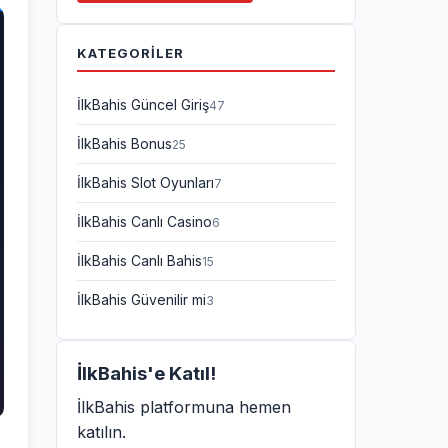
KATEGORILER
İlkBahis Güncel Giriş
47
İlkBahis Bonus
25
İlkBahis Slot Oyunları
7
İlkBahis Canlı Casino
6
İlkBahis Canlı Bahis
15
İlkBahis Güvenilir mi
3
İlkBahis
'e Katıl!
İlkBahis platformuna hemen
katılın.