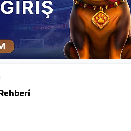
i
Rehberi