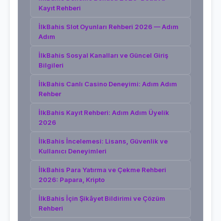
Kayıt Rehberi
İlkBahis Slot Oyunları Rehberi 2026 — Adım
Adım
İlkBahis Sosyal Kanalları ve Güncel Giriş
Bilgileri
İlkBahis Canlı Casino Deneyimi: Adım Adım
Rehber
İlkBahis Kayıt Rehberi: Adım Adım Üyelik
2026
İlkBahis İncelemesi: Lisans, Güvenlik ve
Kullanıcı Deneyimleri
İlkBahis Para Yatırma ve Çekme Rehberi
2026: Papara, Kripto
İlkBahis İçin Şikâyet Bildirimi ve Çözüm
Rehberi