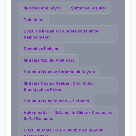
İlkBahis
Ana Sayfa
Şartlar ve Koşullar
Tahminler
2026'de İlkBahis: Güncel Bonuslar ve
Kampanyalar
Destek ve İletişim
İlkBahis Gizlilik Politikası
Sorumlu Oyun ve Sorumluluk Beyanı
İlkBahis Casino Rehberi: Slot, Rulet,
Blackjack ve Poker
Sorumlu Oyun Rehberi — İlkBahis
Hakkımızda — İlkBahis ile Yüksek Kazanç ve
Şeffaf Bonuslar
2026 İlkBahis Giriş Kılavuzu: Adım Adım