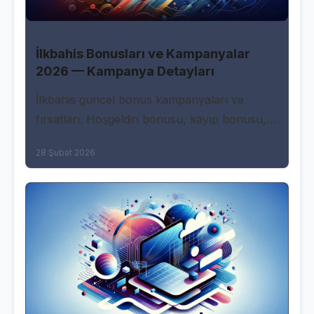
İlkbahis Bonusları ve Kampanyalar
2026 — Kampanya Detayları
İlkbahis güncel bonus kampanyaları ve
fırsatları. Hoşgeldin bonusu, kayıp bonusu,
freespin ve özel promosyonlar.
28 Şubat 2026