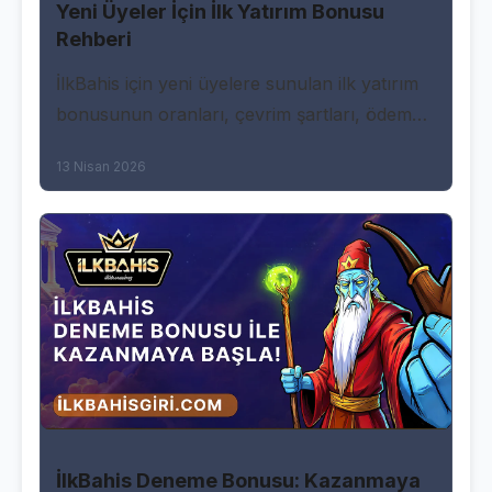
Yeni Üyeler İçin İlk Yatırım Bonusu
Rehberi
İlkBahis için yeni üyelere sunulan ilk yatırım
bonusunun oranları, çevrim şartları, ödeme
seçenekleri ve pratik ipuçlarını
13 Nisan 2026
bulabileceğiniz rehber.
İlkBahis Deneme Bonusu: Kazanmaya