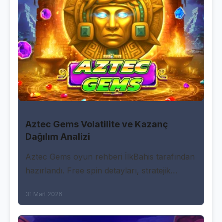
Aztec Gems Volatilite ve Kazanç
Dağılım Analizi
Aztec Gems oyun rehberi İlkBahis tarafından
hazırlandı. Free spin detayları, stratejik
ipuçları ve 375x max win analizi içeriyor.
31 Mart 2026