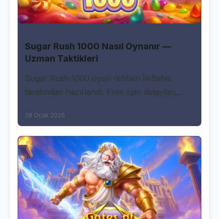
Sugar Rush 1000 Nasıl Oynanır —
Uzman Taktikleri
Sugar Rush 1000 oyun rehberi İlkBahis
tarafından hazırlandı. Free spin detayları,
stratejik ipuçları ve 25.000x max win analizi
28 Ocak 2026
içeriyor.