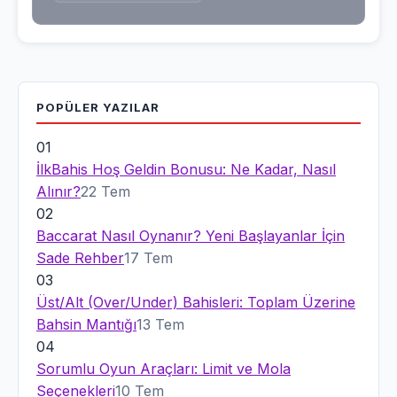
POPÜLER
YAZILAR
01
İlkBahis Hoş Geldin Bonusu: Ne Kadar, Nasıl
Alınır?
22 Tem
02
Baccarat Nasıl Oynanır? Yeni Başlayanlar İçin
Sade Rehber
17 Tem
03
Üst/Alt (Over/Under) Bahisleri: Toplam Üzerine
Bahsin Mantığı
13 Tem
04
Sorumlu Oyun Araçları: Limit ve Mola
Seçenekleri
10 Tem