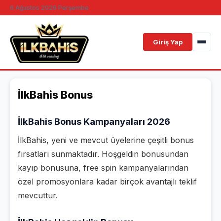
6 Ağustos 2026 Perşembe
Giriş Yap
İlkBahis Bonus
İlkBahis Bonus Kampanyaları 2026
İlkBahis, yeni ve mevcut üyelerine çeşitli bonus
fırsatları sunmaktadır. Hoşgeldin bonusundan
kayıp bonusuna, free spin kampanyalarından
özel promosyonlara kadar birçok avantajlı teklif
mevcuttur.