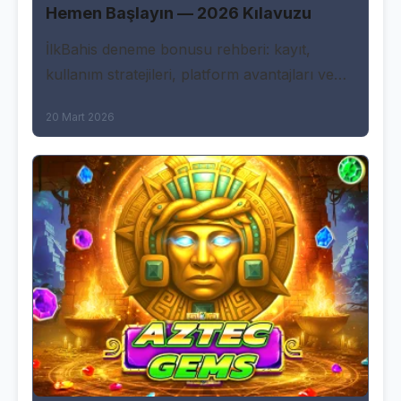
Hemen Başlayın — 2026 Kılavuzu
İlkBahis deneme bonusu rehberi: kayıt,
kullanım stratejileri, platform avantajları ve
sıkça sorulan sorularla 2026 için kapsamlı
20 Mart 2026
bilgi.