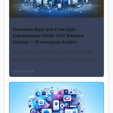
Ramazan Bayramı Free Spin
Kampanyası 2026: 500 Bedava
Dönüş! — Promosyon Analizi
Ramazan bayramı kutlamaları İlkbahis'da
devam ediyor! 500 bedava free spin, bayram
özel slot turnuvaları, büyük ödül çekilişleri ve
25 Şubat 2026
sürpriz bonuslar ile bayramınızı kutlayın.