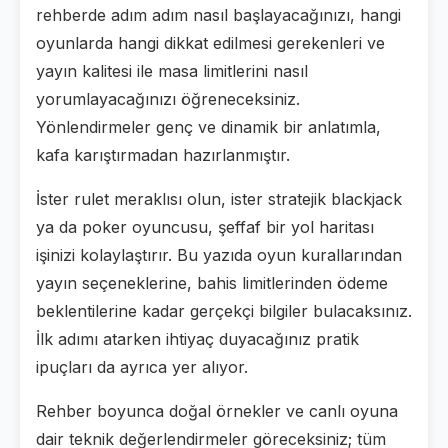
rehberde adım adım nasıl başlayacağınızı, hangi
oyunlarda hangi dikkat edilmesi gerekenleri ve
yayın kalitesi ile masa limitlerini nasıl
yorumlayacağınızı öğreneceksiniz.
Yönlendirmeler genç ve dinamik bir anlatımla,
kafa karıştırmadan hazırlanmıştır.
İster rulet meraklısı olun, ister stratejik blackjack
ya da poker oyuncusu, şeffaf bir yol haritası
işinizi kolaylaştırır. Bu yazıda oyun kurallarından
yayın seçeneklerine, bahis limitlerinden ödeme
beklentilerine kadar gerçekçi bilgiler bulacaksınız.
İlk adımı atarken ihtiyaç duyacağınız pratik
ipuçları da ayrıca yer alıyor.
Rehber boyunca doğal örnekler ve canlı oyuna
dair teknik değerlendirmeler göreceksiniz; tüm