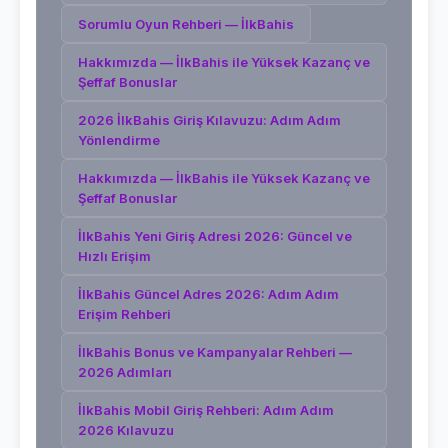
Sorumlu Oyun Rehberi — İlkBahis
Hakkımızda — İlkBahis ile Yüksek Kazanç ve
Şeffaf Bonuslar
2026 İlkBahis Giriş Kılavuzu: Adım Adım
Yönlendirme
Hakkımızda — İlkBahis ile Yüksek Kazanç ve
Şeffaf Bonuslar
İlkBahis Yeni Giriş Adresi 2026: Güncel ve
Hızlı Erişim
İlkBahis Güncel Adres 2026: Adım Adım
Erişim Rehberi
İlkBahis Bonus ve Kampanyalar Rehberi —
2026 Adımları
İlkBahis Mobil Giriş Rehberi: Adım Adım
2026 Kılavuzu