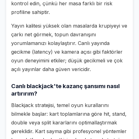
kontrol edin, çünkü her masa farklı bir risk
profiline sahiptir.
Yayın kalitesi yüksek olan masalarda krupiyeyi ve
çarkı net görmek, topun davranışını
yorumlamanızı kolaylaştırır. Canlı yayında
gecikme (latency) ve kamera açısı gibi faktörler
oyun deneyimini etkiler; düşük gecikmeli ve çok
açılı yayınlar daha güven vericidir.
Canlı blackjack'te kazanç şansımı nasıl
artırırım?
Blackjack stratejisi, temel oyun kurallarını
bilmekle başlar: kart toplamlarına göre hit, stand,
double veya split kararlarını optimallaştırmak
gereklidir. Kart sayma gibi profesyonel yöntemler