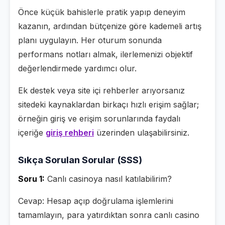
Önce küçük bahislerle pratik yapıp deneyim
kazanın, ardından bütçenize göre kademeli artış
planı uygulayın. Her oturum sonunda
performans notları almak, ilerlemenizi objektif
değerlendirmede yardımcı olur.
Ek destek veya site içi rehberler arıyorsanız
sitedeki kaynaklardan birkaçı hızlı erişim sağlar;
örneğin giriş ve erişim sorunlarında faydalı
içeriğe
giriş rehberi
üzerinden ulaşabilirsiniz.
Sıkça Sorulan Sorular (SSS)
Soru 1:
Canlı casinoya nasıl katılabilirim?
Cevap: Hesap açıp doğrulama işlemlerini
tamamlayın, para yatırdıktan sonra canlı casino