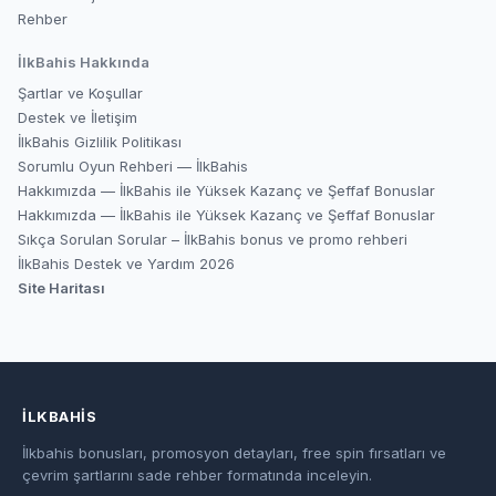
Rehber
İlkBahis
Hakkında
Şartlar ve Koşullar
Destek ve İletişim
İlkBahis Gizlilik Politikası
Sorumlu Oyun Rehberi — İlkBahis
Hakkımızda — İlkBahis ile Yüksek Kazanç ve Şeffaf Bonuslar
Hakkımızda — İlkBahis ile Yüksek Kazanç ve Şeffaf Bonuslar
Sıkça Sorulan Sorular – İlkBahis bonus ve promo rehberi
İlkBahis Destek ve Yardım 2026
Site Haritası
İLKBAHIS
İlkbahis bonusları, promosyon detayları, free spin fırsatları ve
çevrim şartlarını sade rehber formatında inceleyin.