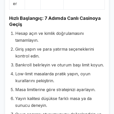
er
Hızlı Başlangıç: 7 Adımda Canlı Casinoya
Geçiş
Hesap açın ve kimlik doğrulamasını
tamamlayın.
Giriş yapın ve para yatırma seçeneklerini
kontrol edin.
Bankroll belirleyin ve oturum başı limit koyun.
Low-limit masalarda pratik yapın, oyun
kurallarını pekiştirin.
Masa limitlerine göre stratejinizi ayarlayın.
Yayın kalitesi düşükse farklı masa ya da
sunucu deneyin.