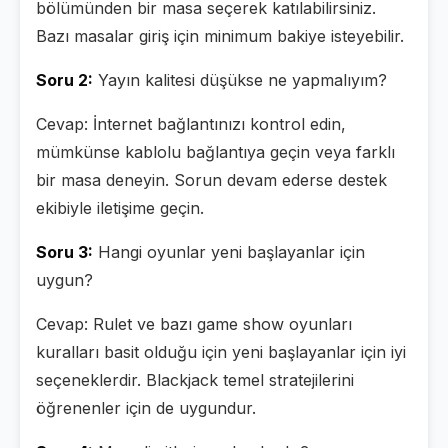
bölümünden bir masa seçerek katılabilirsiniz.
Bazı masalar giriş için minimum bakiye isteyebilir.
Soru 2:
Yayın kalitesi düşükse ne yapmalıyım?
Cevap: İnternet bağlantınızı kontrol edin,
mümkünse kablolu bağlantıya geçin veya farklı
bir masa deneyin. Sorun devam ederse destek
ekibiyle iletişime geçin.
Soru 3:
Hangi oyunlar yeni başlayanlar için
uygun?
Cevap: Rulet ve bazı game show oyunları
kuralları basit olduğu için yeni başlayanlar için iyi
seçeneklerdir. Blackjack temel stratejilerini
öğrenenler için de uygundur.