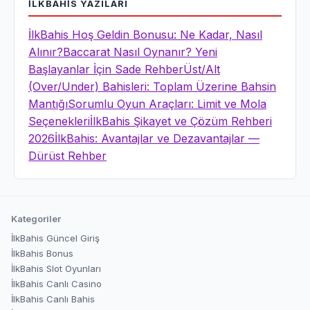
İLKBAHIS
YAZILARI
İlkBahis Hoş Geldin Bonusu: Ne Kadar, Nasıl
Alınır?
Baccarat Nasıl Oynanır? Yeni
Başlayanlar İçin Sade Rehber
Üst/Alt
(Over/Under) Bahisleri: Toplam Üzerine Bahsin
Mantığı
Sorumlu Oyun Araçları: Limit ve Mola
Seçenekleri
İlkBahis Şikayet ve Çözüm Rehberi
2026
İlkBahis: Avantajlar ve Dezavantajlar —
Dürüst Rehber
Kategoriler
İlkBahis Güncel Giriş
İlkBahis Bonus
İlkBahis Slot Oyunları
İlkBahis Canlı Casino
İlkBahis Canlı Bahis