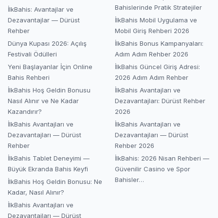
Bahislerinde Pratik Stratejiler
İlkBahis: Avantajlar ve
Dezavantajlar — Dürüst
İlkBahis Mobil Uygulama ve
Rehber
Mobil Giriş Rehberi 2026
Dünya Kupası 2026: Açılış
İlkBahis Bonus Kampanyaları:
Festivali Ödülleri
Adım Adım Rehber 2026
Yeni Başlayanlar İçin Online
İlkBahis Güncel Giriş Adresi:
Bahis Rehberi
2026 Adım Adım Rehber
İlkBahis Hoş Geldin Bonusu
İlkBahis Avantajları ve
Nasıl Alınır ve Ne Kadar
Dezavantajları: Dürüst Rehber
Kazandırır?
2026
İlkBahis Avantajları ve
İlkBahis Avantajları ve
Dezavantajları — Dürüst
Dezavantajları — Dürüst
Rehber
Rehber 2026
İlkBahis Tablet Deneyimi —
İlkBahis: 2026 Nisan Rehberi —
Büyük Ekranda Bahis Keyfi
Güvenilir Casino ve Spor
Bahisler…
İlkBahis Hoş Geldin Bonusu: Ne
Kadar, Nasıl Alınır?
İlkBahis Avantajları ve
Dezavantajları — Dürüst