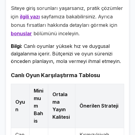
Siteye giriş sorunları yaşarsanız, pratik çözümler
için
ilgili yazı
sayfamıza bakabilirsiniz. Ayrıca
bonus fırsatları hakkında detayları görmek için
bonuslar
bölümünü inceleyin.
Bilgi:
Canlı oyunlar yüksek hız ve duygusal
dalgalanma içerir. Bütçenizi ve oyun sürenizi
önceden planlayın, mola vermeyi ihmal etmeyin.
Canlı Oyun Karşılaştırma Tablosu
Mini
Ortala
mu
Oyu
ma
m
Önerilen Strateji
n
Yayın
Bah
Kalitesi
is
Can
Kırmızı/siyah