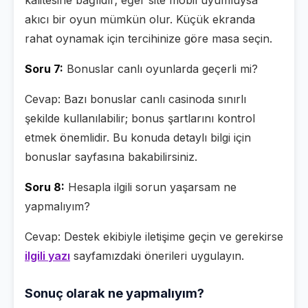
kalitesine bağlıdır; eğer site mobil uyumluysa
akıcı bir oyun mümkün olur. Küçük ekranda
rahat oynamak için tercihinize göre masa seçin.
Soru 7:
Bonuslar canlı oyunlarda geçerli mi?
Cevap: Bazı bonuslar canlı casinoda sınırlı
şekilde kullanılabilir; bonus şartlarını kontrol
etmek önemlidir. Bu konuda detaylı bilgi için
bonuslar sayfasına bakabilirsiniz.
Soru 8:
Hesapla ilgili sorun yaşarsam ne
yapmalıyım?
Cevap: Destek ekibiyle iletişime geçin ve gerekirse
ilgili yazı
sayfamızdaki önerileri uygulayın.
Sonuç olarak ne yapmalıyım?