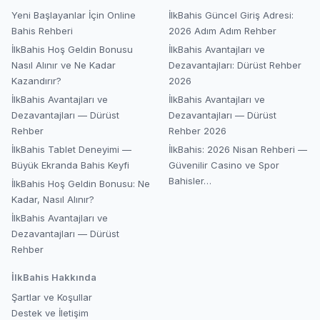
Yeni Başlayanlar İçin Online
İlkBahis Güncel Giriş Adresi:
Bahis Rehberi
2026 Adım Adım Rehber
İlkBahis Hoş Geldin Bonusu
İlkBahis Avantajları ve
Nasıl Alınır ve Ne Kadar
Dezavantajları: Dürüst Rehber
Kazandırır?
2026
İlkBahis Avantajları ve
İlkBahis Avantajları ve
Dezavantajları — Dürüst
Dezavantajları — Dürüst
Rehber
Rehber 2026
İlkBahis Tablet Deneyimi —
İlkBahis: 2026 Nisan Rehberi —
Büyük Ekranda Bahis Keyfi
Güvenilir Casino ve Spor
Bahisler…
İlkBahis Hoş Geldin Bonusu: Ne
Kadar, Nasıl Alınır?
İlkBahis Avantajları ve
Dezavantajları — Dürüst
Rehber
İlkBahis
Hakkında
Şartlar ve Koşullar
Destek ve İletişim