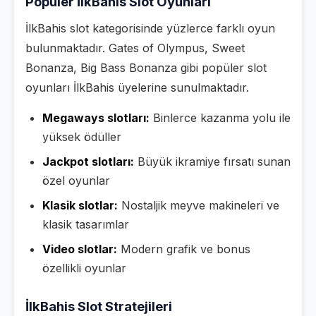
Popüler İlkBahis Slot Oyunları
İlkBahis slot kategorisinde yüzlerce farklı oyun
bulunmaktadır. Gates of Olympus, Sweet
Bonanza, Big Bass Bonanza gibi popüler slot
oyunları İlkBahis üyelerine sunulmaktadır.
Megaways slotları:
Binlerce kazanma yolu ile
yüksek ödüller
Jackpot slotları:
Büyük ikramiye fırsatı sunan
özel oyunlar
Klasik slotlar:
Nostaljik meyve makineleri ve
klasik tasarımlar
Video slotlar:
Modern grafik ve bonus
özellikli oyunlar
İlkBahis Slot Stratejileri