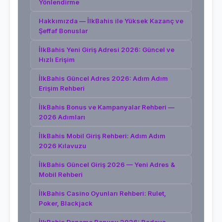
Yönlendirme
Hakkımızda — İlkBahis ile Yüksek Kazanç ve
Şeffaf Bonuslar
İlkBahis Yeni Giriş Adresi 2026: Güncel ve
Hızlı Erişim
İlkBahis Güncel Adres 2026: Adım Adım
Erişim Rehberi
İlkBahis Bonus ve Kampanyalar Rehberi —
2026 Adımları
İlkBahis Mobil Giriş Rehberi: Adım Adım
2026 Kılavuzu
İlkBahis Güncel Giriş 2026 — Yeni Adres &
Mobil Rehberi
İlkBahis Casino Oyunları Rehberi: Rulet,
Poker, Blackjack