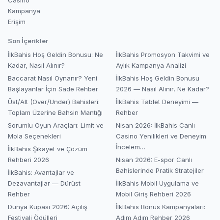
Kampanya
Erişim
Son İçerikler
İlkBahis Hoş Geldin Bonusu: Ne
İlkBahis Promosyon Takvimi ve
Kadar, Nasıl Alınır?
Aylık Kampanya Analizi
Baccarat Nasıl Oynanır? Yeni
İlkBahis Hoş Geldin Bonusu
Başlayanlar İçin Sade Rehber
2026 — Nasıl Alınır, Ne Kadar?
Üst/Alt (Over/Under) Bahisleri:
İlkBahis Tablet Deneyimi —
Toplam Üzerine Bahsin Mantığı
Rehber
Sorumlu Oyun Araçları: Limit ve
Nisan 2026: İlkBahis Canlı
Mola Seçenekleri
Casino Yenilikleri ve Deneyim
İncelem…
İlkBahis Şikayet ve Çözüm
Rehberi 2026
Nisan 2026: E-spor Canlı
Bahislerinde Pratik Stratejiler
İlkBahis: Avantajlar ve
Dezavantajlar — Dürüst
İlkBahis Mobil Uygulama ve
Rehber
Mobil Giriş Rehberi 2026
Dünya Kupası 2026: Açılış
İlkBahis Bonus Kampanyaları:
Festivali Ödülleri
Adım Adım Rehber 2026