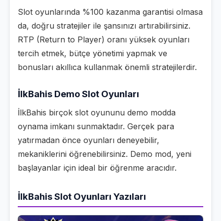
Slot oyunlarında %100 kazanma garantisi olmasa
da, doğru stratejiler ile şansınızı artırabilirsiniz.
RTP (Return to Player) oranı yüksek oyunları
tercih etmek, bütçe yönetimi yapmak ve
bonusları akıllıca kullanmak önemli stratejilerdir.
İlkBahis Demo Slot Oyunları
İlkBahis birçok slot oyununu demo modda
oynama imkanı sunmaktadır. Gerçek para
yatırmadan önce oyunları deneyebilir,
mekaniklerini öğrenebilirsiniz. Demo mod, yeni
başlayanlar için ideal bir öğrenme aracıdır.
İlkBahis Slot Oyunları
Yazıları