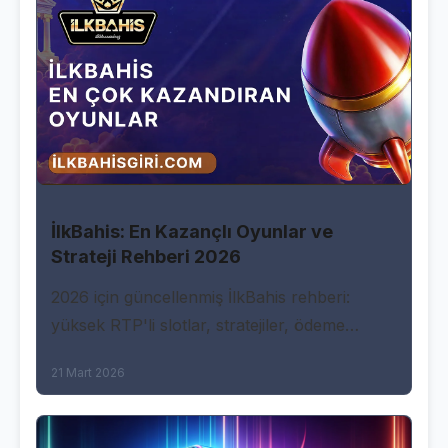
İlkBahis: En Kazançlı Oyunlar ve
Strateji Rehberi 2026
2026 için güncellenmiş İlkBahis rehberi:
yüksek RTP'li slotlar, stratejiler, ödeme
seçenekleri ve sorumlu oyun uyarıları.
21 Mart 2026