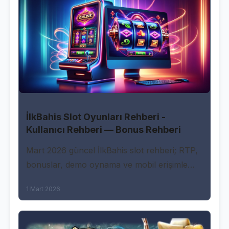
İlkBahis Slot Oyunları Rehberi -
Kullanıcı Rehberi — Bonus Rehberi
Mart 2026 güncel İlkBahis slot rehberi; RTP,
bonuslar, demo oynama ve mobil erişimle
ilgili başlangıç seviyesinde pratik bilgiler.
1 Mart 2026