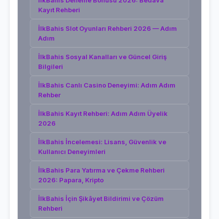
İlkBahis Deneme Bonusu 2026: Bedava
Kayıt Rehberi
İlkBahis Slot Oyunları Rehberi 2026 — Adım
Adım
İlkBahis Sosyal Kanalları ve Güncel Giriş
Bilgileri
İlkBahis Canlı Casino Deneyimi: Adım Adım
Rehber
İlkBahis Kayıt Rehberi: Adım Adım Üyelik
2026
İlkBahis İncelemesi: Lisans, Güvenlik ve
Kullanıcı Deneyimleri
İlkBahis Para Yatırma ve Çekme Rehberi
2026: Papara, Kripto
İlkBahis İçin Şikâyet Bildirimi ve Çözüm
Rehberi