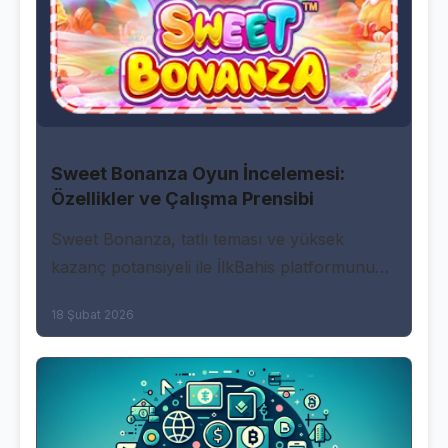
Sweet Bonanza Oyun İncelemesi:
Özellikler ve Çalışma Prensibi
Sweet Bonanza, tatlı teması ve yüksek
kazanç potansiyeli ile İlkBahis platformunun
en çok tercih edilen oyunlarından biri. Bir
18 Şubat 2026
oyuncumuz bu oyunda 89.500 TL kazanç
sağladı!