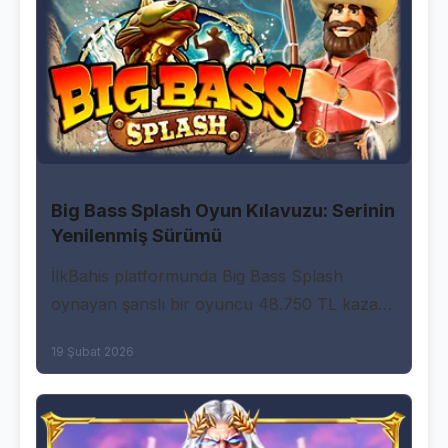
Big Bass Splash Oyun Kılavuzu: Serinin
Yenilenmiş Sürümü
İlkBahis platformunda Big Bass Splash
oynayan şanslı bir oyuncu 48.750 TL kazanç
elde etti! Big Bass serisinin su dolu macerası
19 Şubat 2026
bu kez gerçek anlamda büyük bir dalga
yarattı.