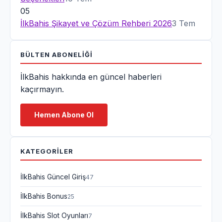
05
İlkBahis Şikayet ve Çözüm Rehberi 2026
3 Tem
BÜLTEN ABONELIĞI
İlkBahis hakkında en güncel haberleri
kaçırmayın.
Hemen Abone Ol
KATEGORILER
İlkBahis Güncel Giriş
47
İlkBahis Bonus
25
İlkBahis Slot Oyunları
7