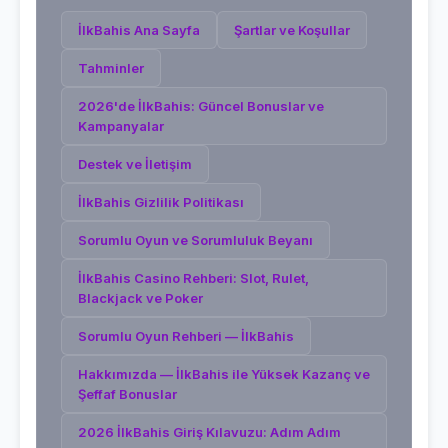
İlkBahis
Ana Sayfa
Şartlar ve Koşullar
Tahminler
2026'de İlkBahis: Güncel Bonuslar ve
Kampanyalar
Destek ve İletişim
İlkBahis Gizlilik Politikası
Sorumlu Oyun ve Sorumluluk Beyanı
İlkBahis Casino Rehberi: Slot, Rulet,
Blackjack ve Poker
Sorumlu Oyun Rehberi — İlkBahis
Hakkımızda — İlkBahis ile Yüksek Kazanç ve
Şeffaf Bonuslar
2026 İlkBahis Giriş Kılavuzu: Adım Adım