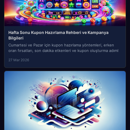
Hafta Sonu Kupon Hazırlama Rehberi ve Kampanya
Bilgileri
Cumartesi ve Pazar için kupon hazırlama yöntemleri, erken
oran fırsatları, son dakika etkenleri ve kupon oluşturma adıml
27 Mar 2026