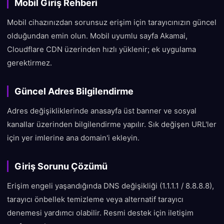
Mobil Giriş Rehberi
Mobil cihazınızdan sorunsuz erişim için tarayıcınızın güncel
olduğundan emin olun. Mobil uyumlu sayfa Akamai,
Cloudflare CDN üzerinden hızlı yüklenir; ek uygulama
gerektirmez.
Güncel Adres Bilgilendirme
Adres değişikliklerinde anasayfa üst banner ve sosyal
kanallar üzerinden bilgilendirme yapılır. Sık değişen URL'ler
için yer imlerine ana domain'i ekleyin.
Giriş Sorunu Çözümü
Erişim engeli yaşandığında DNS değişikliği (1.1.1.1 / 8.8.8.8),
tarayıcı önbellek temizleme veya alternatif tarayıcı
denemesi yardımcı olabilir. Resmi destek için iletişim