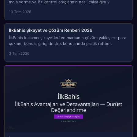
mola verme ve öz kontrol araçlarının nasıl çalıştığını v
10 Tem 2026
İlkBahis Şikayet ve Çözüm Rehberi 2026
İlkBahis kullanıcı şikayetleri ve markanın çözüm yaklaşımı: para
çekme, bonus, giriş, destek konularında pratik rehber.
3 Tem 2026