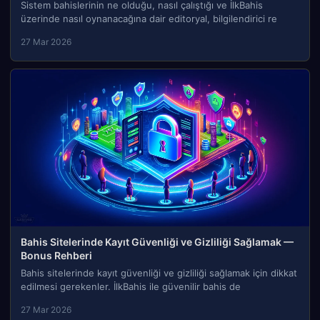
Sistem bahislerinin ne olduğu, nasıl çalıştığı ve İlkBahis
üzerinde nasıl oynanacağına dair editoryal, bilgilendirici re
27 Mar 2026
Bahis Sitelerinde Kayıt Güvenliği ve Gizliliği Sağlamak —
Bonus Rehberi
Bahis sitelerinde kayıt güvenliği ve gizliliği sağlamak için dikkat
edilmesi gerekenler. İlkBahis ile güvenilir bahis de
27 Mar 2026