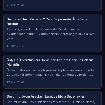
22 Tem 2026
Baccarat Nasıl Oynanır? Yeni Başlayanlar İçin Sade
Rehber
Baccarat, sade kurallarıyla en hızlı öğrenilen masa
oyunlarından biridir. Oyunun amacını, taraf seçimini ve akışını
yeni
17 Tem 2026
Üst/Alt (Over/Under) Bahisleri: Toplam Üzerine Bahsin
Mantığı
Üst/alt bahisleri, bir karşılaşmadaki toplam üzerine kuruludur.
Bu bahis türünün mantığını, nasıl okunduğunu ve neden po
13 Tem 2026
Sorumlu Oyun Araçları: Limit ve Mola Seçenekleri
Sorumlu oyun, keyifli bir deneyimin temelidir. Limit belirleme,