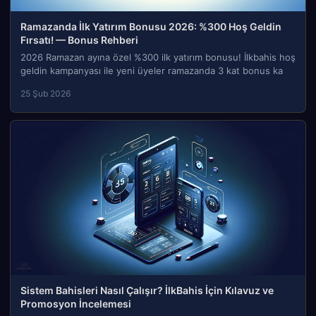
Ramazanda İlk Yatırım Bonusu 2026: %300 Hoş Geldin
Fırsatı! — Bonus Rehberi
2026 Ramazan ayına özel %300 ilk yatırım bonusu! İlkbahis hoş
geldin kampanyası ile yeni üyeler ramazanda 3 kat bonus ka
25 Şub 2026
Sistem Bahisleri Nasıl Çalışır? İlkBahis İçin Kılavuz ve
Promosyon İncelemesi