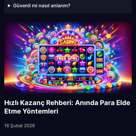
Güvenli mi nasıl anlarım?
Hızlı Kazanç Rehberi: Anında Para Elde
Etme Yöntemleri
16 Şubat 2026