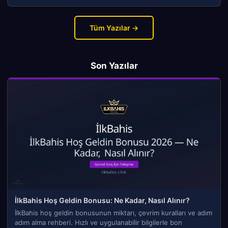
Tüm Yazılar →
Son Yazılar
İlkBahis Hoş Geldin Bonusu: Ne Kadar, Nasıl Alınır?
İlkBahis hoş geldin bonusunun miktarı, çevrim kuralları ve adım
adım alma rehberi. Hızlı ve uygulanabilir bilgilerle bon