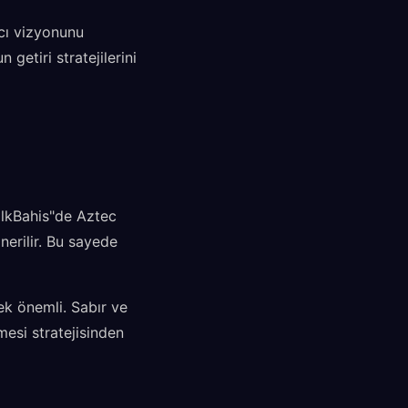
ıcı vizyonunu
getiri stratejilerini
 İlkBahis"de Aztec
erilir. Bu sayede
k önemli. Sabır ve
mesi stratejisinden