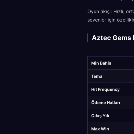
Oyun akışı: Hızlı, or
sevenler için özellik
Aztec Gems 
Min Bahis
Tema
Hit Frequency
Ödeme Hatları
Çıkış Yılı
Max Win