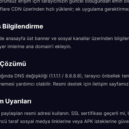
orunsuz erişim için tarayıcınızın güncel olduğundan emin o
lare CDN üzerinden hızlı yüklenir; ek uygulama gerektirme
 Bilgilendirme
de anasayfa üst banner ve sosyal kanallar üzerinden bilgilen
yer imlerine ana domain'i ekleyin.
u Çözümü
ğında DNS değişikliği (1.1.1.1 / 8.8.8.8), tarayıcı önbellek t
enemesi yardımcı olabilir. Resmi destek için iletişim sayfamı
m Uyarıları
paylaşılan resmi adresi kullanın. SSL sertifikası geçerli mi
ncü taraf sosyal medya linklerine veya APK isteklerine güv