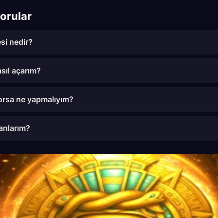
orular
si nedir?
sıl açarım?
yorsa ne yapmalıyım?
 anlarım?