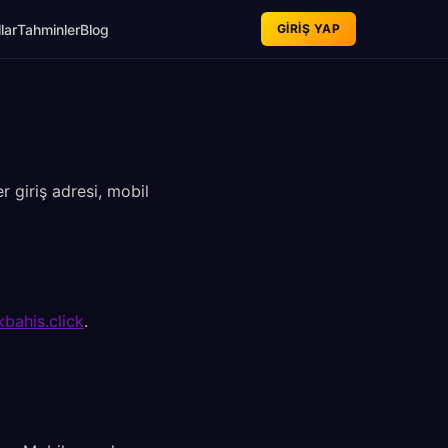
lar
Tahminler
Blog
GIRIŞ YAP
r giriş adresi, mobil
lkbahis.click
.