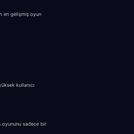
n en gelişmiş oyun
üksek kullanıcı
ms oyununu sadece bir