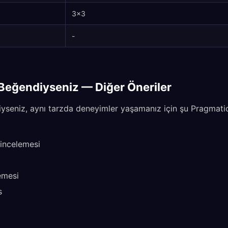
3x3
-
eğendiyseniz — Diğer Öneriler
eniz, aynı tarzda deneyimler yaşamanız için şu Pragmatic 
incelemesi
emesi
s