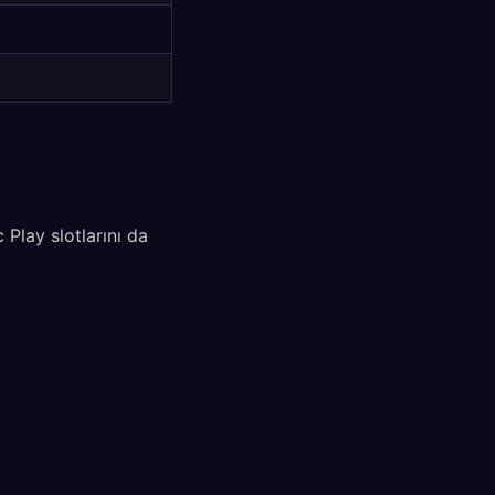
Play slotlarını da