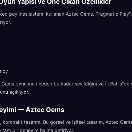
yun Yapısı ve Öne Çıkan Özellikler
xed paylines sistemi kullanan Aztec Gems, Pragmatic Play'i
rıyor.
ency
 Gems oyununun neden bu kadar sevildiğini ve İlkBahis"de y
unu açıklıyor.
eyimi — Aztec Gems
i, kompakt tasarım. Bu görsel ve işitsel tasarım, Aztec Ge
 tam bir deneyim haline getiriyor.