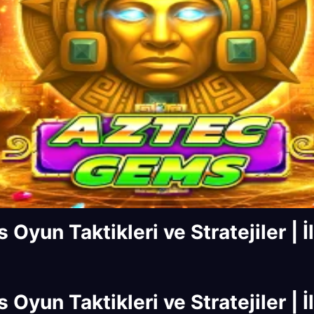
Oyun Taktikleri ve Stratejiler | İ
Oyun Taktikleri ve Stratejiler | İ