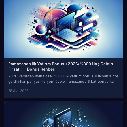
Ramazanda İlk Yatırım Bonusu 2026: %300 Hoş Geldin
Fırsatı! — Bonus Rehberi
2026 Ramazan ayına özel %300 ilk yatırım bonusu! İlkbahis hoş
geldin kampanyası ile yeni üyeler ramazanda 3 kat bonus ka
25 Şub 2026