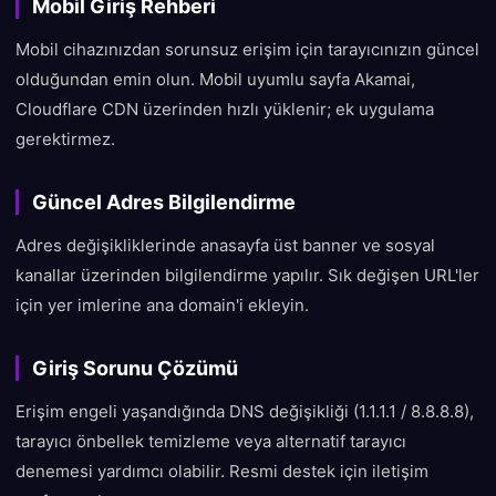
Mobil Giriş Rehberi
Mobil cihazınızdan sorunsuz erişim için tarayıcınızın güncel
olduğundan emin olun. Mobil uyumlu sayfa Akamai,
Cloudflare CDN üzerinden hızlı yüklenir; ek uygulama
gerektirmez.
Güncel Adres Bilgilendirme
Adres değişikliklerinde anasayfa üst banner ve sosyal
kanallar üzerinden bilgilendirme yapılır. Sık değişen URL'ler
için yer imlerine ana domain'i ekleyin.
Giriş Sorunu Çözümü
Erişim engeli yaşandığında DNS değişikliği (1.1.1.1 / 8.8.8.8),
tarayıcı önbellek temizleme veya alternatif tarayıcı
denemesi yardımcı olabilir. Resmi destek için iletişim