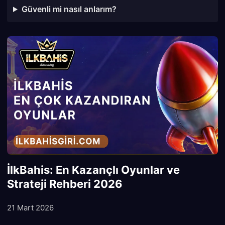
Güvenli mi nasıl anlarım?
İlkBahis: En Kazançlı Oyunlar ve
Strateji Rehberi 2026
21 Mart 2026