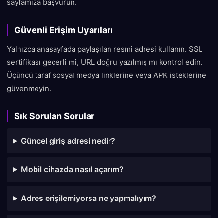
sayfamıza başvurun.
Güvenli Erişim Uyarıları
Yalnızca anasayfada paylaşılan resmi adresi kullanın. SSL
sertifikası geçerli mi, URL doğru yazılmış mı kontrol edin.
Üçüncü taraf sosyal medya linklerine veya APK isteklerine
güvenmeyin.
Sık Sorulan Sorular
Güncel giriş adresi nedir?
Mobil cihazda nasıl açarım?
Adres erişilemiyorsa ne yapmalıyım?