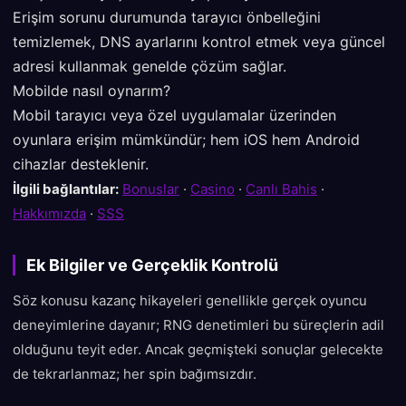
Erişim sorunu durumunda tarayıcı önbelleğini
temizlemek, DNS ayarlarını kontrol etmek veya güncel
adresi kullanmak genelde çözüm sağlar.
Mobilde nasıl oynarım?
Mobil tarayıcı veya özel uygulamalar üzerinden
oyunlara erişim mümkündür; hem iOS hem Android
cihazlar desteklenir.
İlgili bağlantılar:
Bonuslar
·
Casino
·
Canlı Bahis
·
Hakkımızda
·
SSS
Ek Bilgiler ve Gerçeklik Kontrolü
Söz konusu kazanç hikayeleri genellikle gerçek oyuncu
deneyimlerine dayanır; RNG denetimleri bu süreçlerin adil
olduğunu teyit eder. Ancak geçmişteki sonuçlar gelecekte
de tekrarlanmaz; her spin bağımsızdır.