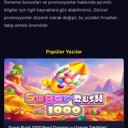
Deneme bonusları ve promosyonlar hakkında ayrıntılı
bilgiler için ilgili kaynaklara göz atabilirsiniz. Güncel
promosyonlar düzenli olarak değişir, bu yüzden fırsatları
takip etmek önemlidir.
Popüler Yazılar
Sugar Rush 1000 Nasıl Oynanır — Uzman Taktikleri