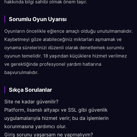
hakkında bilgi sahibi olmak önem taşır.
Sorumlu Oyun Uyarısı
Oyunların öncelikle eğlence amaçlı olduğu unutulmamalıdır.
Kaybetmeyi göze alabileceğiniz miktarları aşmamak ve
oynama sürelerinizi düzenli olarak denetlemek sorumlu
oyunun temelidir. 18 yaşından küçüklere hizmet verilmez
ve gerektiğinde profesyonel yardım hatlarına
başvurulmalıdır.
Sıkça Sorulanlar
Site ne kadar güvenilir?
Platform, lisanslı altyapı ve SSL gibi güvenlik
uygulamalarıyla hizmet verir; bu da işlemlerin
korunmasına yardımcı olur.
Giriş sorunu yaşarsam ne yapmalıyım?