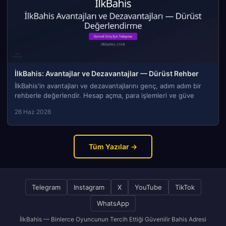
İlkBahis: Avantajlar ve Dezavantajlar — Dürüst Rehber
İlkBahis'in avantajları ve dezavantajlarını genç, adım adım bir
rehberle değerlendir. Hesap açma, para işlemleri ve güve
26 Haz 2026
Tüm Yazılar →
Telegram
Instagram
X
YouTube
TikTok
WhatsApp
İlkBahis — Binlerce Oyuncunun Tercih Ettiği Güvenilir Bahis Adresi