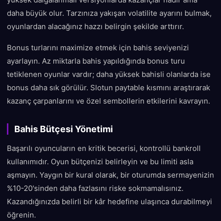
daha büyük olur. Tarzınıza yakışan volatilite ayarını bulmak,
oyunlardan alacağınız hazzı belirgin şekilde arttırır.
Bonus turlarını maximize etmek için bahis seviyenizi
ayarlayın. Az miktarla bahis yapıldığında bonus turu
tetiklenen oyunlar vardır; daha yüksek bahisli olanlarda ise
bonus daha sık görülür. Slotun paytable kısmını araştırarak
kazanç çarpanlarını ve özel sembollerin etkilerini kavrayın.
Bahis Bütçesi Yönetimi
Başarılı oyuncuların en kritik becerisi, kontrollü bankroll
kullanımıdır. Oyun bütçenizi belirleyin ve bu limiti asla
aşmayın. Yaygın bir kural olarak, bir oturumda sermayenizin
%10-20'sinden daha fazlasını riske sokmamalısınız.
Kazandığınızda belirli bir kâr hedefine ulaşınca durabilmeyi
öğrenin.