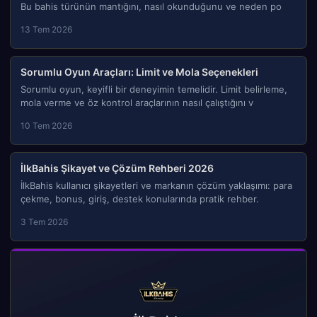
Bu bahis türünün mantığını, nasıl okunduğunu ve neden po
13 Tem 2026
Sorumlu Oyun Araçları: Limit ve Mola Seçenekleri
Sorumlu oyun, keyifli bir deneyimin temelidir. Limit belirleme,
mola verme ve öz kontrol araçlarının nasıl çalıştığını v
10 Tem 2026
İlkBahis Şikayet ve Çözüm Rehberi 2026
İlkBahis kullanıcı şikayetleri ve markanın çözüm yaklaşımı: para
çekme, bonus, giriş, destek konularında pratik rehber.
3 Tem 2026