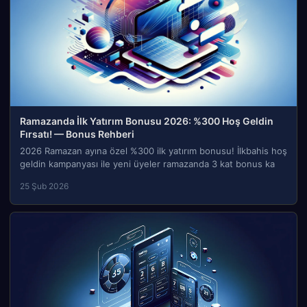
Ramazanda İlk Yatırım Bonusu 2026: %300 Hoş Geldin
Fırsatı! — Bonus Rehberi
2026 Ramazan ayına özel %300 ilk yatırım bonusu! İlkbahis hoş
geldin kampanyası ile yeni üyeler ramazanda 3 kat bonus ka
25 Şub 2026