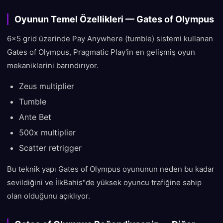
Oyunun Temel Özellikleri — Gates of Olympus
6x5 grid üzerinde Pay Anywhere (tumble) sistemi kullanan
Gates of Olympus, Pragmatic Play'in en gelişmiş oyun
mekaniklerini barındırıyor.
Zeus multiplier
Tumble
Ante Bet
500x multiplier
Scatter retrigger
Bu teknik yapı Gates of Olympus oyununun neden bu kadar
sevildiğini ve İlkBahis"de yüksek oyuncu trafiğine sahip
olan olduğunu açıklıyor.