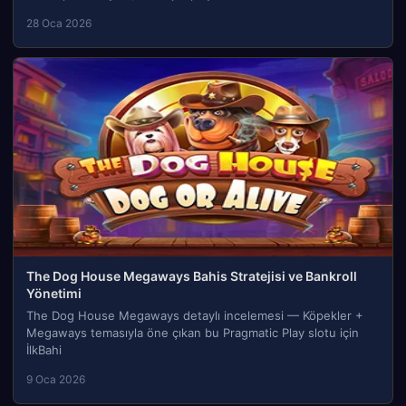
28 Oca 2026
The Dog House Megaways Bahis Stratejisi ve Bankroll
Yönetimi
The Dog House Megaways detaylı incelemesi — Köpekler +
Megaways temasıyla öne çıkan bu Pragmatic Play slotu için
İlkBahi
9 Oca 2026