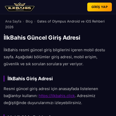
GIRIŞ YAP
Ana Sayfa
›
Blog
›
Gates of Olympus Android ve iOS Rehberi
2026
İlkBahis Güncel Giriş Adresi
İlkBahis resmi güncel giriş bilgilerini içeren mobil dostu
sayfa. Aşağıdaki bölümler giriş adresi, mobil erişim,
güvenlik ve sık sorulan sorulara yer veriyor.
İlkBahis Giriş Adresi
Resmi güncel giriş adresi için anasayfada listelenen
bağlantıyı kullanın:
https://ilkbahis.click
. Adresimiz
değiştiğinde duyurularımızı izleyebilirsiniz.