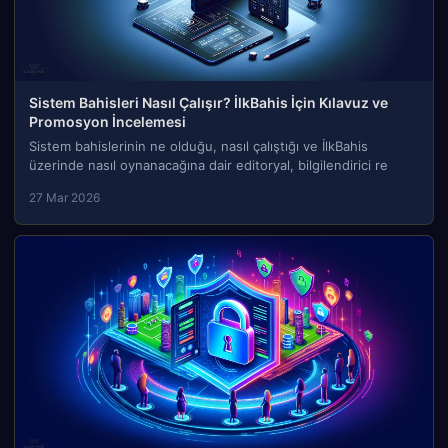
Sistem Bahisleri Nasıl Çalışır? İlkBahis İçin Kılavuz ve
Promosyon İncelemesi
Sistem bahislerinin ne olduğu, nasıl çalıştığı ve İlkBahis
üzerinde nasıl oynanacağına dair editoryal, bilgilendirici re
27 Mar 2026