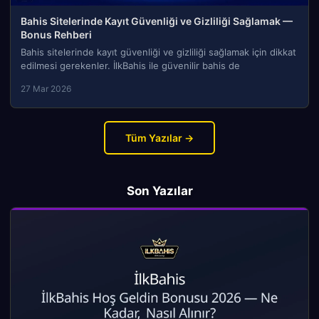
Bahis Sitelerinde Kayıt Güvenliği ve Gizliliği Sağlamak —
Bonus Rehberi
Bahis sitelerinde kayıt güvenliği ve gizliliği sağlamak için dikkat
edilmesi gerekenler. İlkBahis ile güvenilir bahis de
27 Mar 2026
Tüm Yazılar →
Son Yazılar