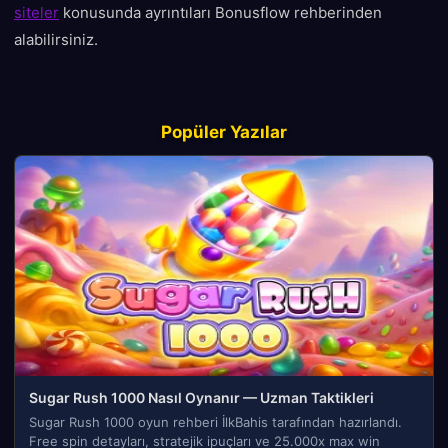
siteler
konusunda ayrıntıları Bonusflow rehberinden
alabilirsiniz.
Popüler Yazılar
Sugar Rush 1000 Nasıl Oynanır — Uzman Taktikleri
Sugar Rush 1000 oyun rehberi İlkBahis tarafından hazırlandı.
Free spin detayları, stratejik ipuçları ve 25.000x max win