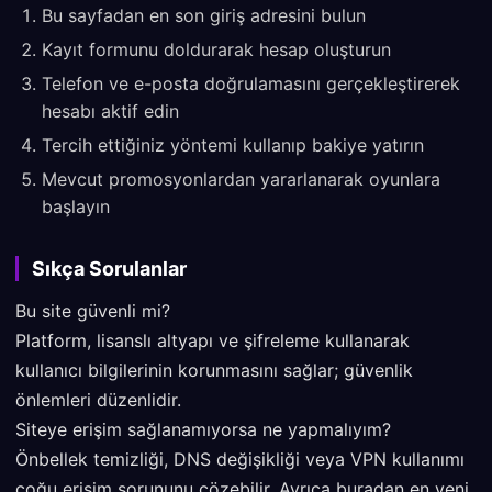
Bu sayfadan en son giriş adresini bulun
Kayıt formunu doldurarak hesap oluşturun
Telefon ve e-posta doğrulamasını gerçekleştirerek
hesabı aktif edin
Tercih ettiğiniz yöntemi kullanıp bakiye yatırın
Mevcut promosyonlardan yararlanarak oyunlara
başlayın
Sıkça Sorulanlar
Bu site güvenli mi?
Platform, lisanslı altyapı ve şifreleme kullanarak
kullanıcı bilgilerinin korunmasını sağlar; güvenlik
önlemleri düzenlidir.
Siteye erişim sağlanamıyorsa ne yapmalıyım?
Önbellek temizliği, DNS değişikliği veya VPN kullanımı
çoğu erişim sorununu çözebilir. Ayrıca buradan en yeni