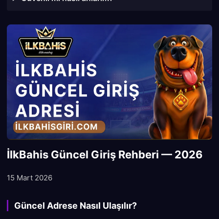
İlkBahis Güncel Giriş Rehberi — 2026
15 Mart 2026
Güncel Adrese Nasıl Ulaşılır?