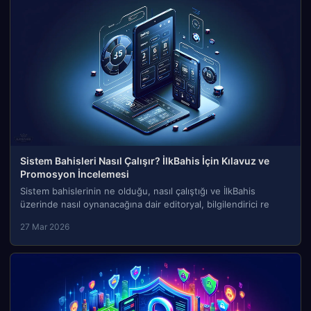
Sistem Bahisleri Nasıl Çalışır? İlkBahis İçin Kılavuz ve
Promosyon İncelemesi
Sistem bahislerinin ne olduğu, nasıl çalıştığı ve İlkBahis
üzerinde nasıl oynanacağına dair editoryal, bilgilendirici re
27 Mar 2026