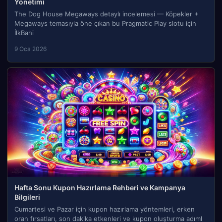
Yönetimi
The Dog House Megaways detaylı incelemesi — Köpekler +
Megaways temasıyla öne çıkan bu Pragmatic Play slotu için
İlkBahi
9 Oca 2026
Hafta Sonu Kupon Hazırlama Rehberi ve Kampanya
Bilgileri
Cumartesi ve Pazar için kupon hazırlama yöntemleri, erken
oran fırsatları, son dakika etkenleri ve kupon oluşturma adıml