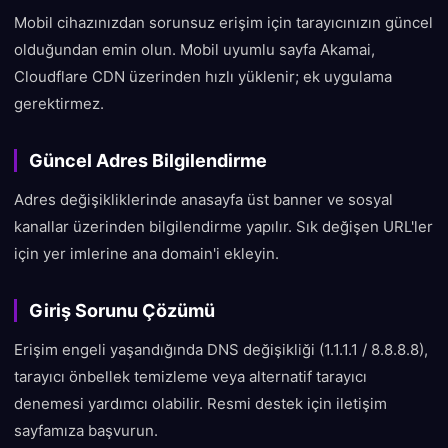
Mobil cihazınızdan sorunsuz erişim için tarayıcınızın güncel
olduğundan emin olun. Mobil uyumlu sayfa Akamai,
Cloudflare CDN üzerinden hızlı yüklenir; ek uygulama
gerektirmez.
Güncel Adres Bilgilendirme
Adres değişikliklerinde anasayfa üst banner ve sosyal
kanallar üzerinden bilgilendirme yapılır. Sık değişen URL'ler
için yer imlerine ana domain'i ekleyin.
Giriş Sorunu Çözümü
Erişim engeli yaşandığında DNS değişikliği (1.1.1.1 / 8.8.8.8),
tarayıcı önbellek temizleme veya alternatif tarayıcı
denemesi yardımcı olabilir. Resmi destek için iletişim
sayfamıza başvurun.