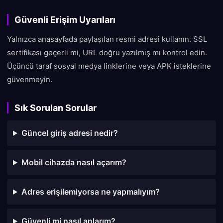
Güvenli Erişim Uyarıları
Yalnızca anasayfada paylaşılan resmi adresi kullanın. SSL
sertifikası geçerli mi, URL doğru yazılmış mı kontrol edin.
Üçüncü taraf sosyal medya linklerine veya APK isteklerine
güvenmeyin.
Sık Sorulan Sorular
Güncel giriş adresi nedir?
Mobil cihazda nasıl açarım?
Adres erişilemiyorsa ne yapmalıyım?
Güvenli mi nasıl anlarım?