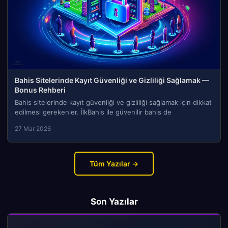
Bahis Sitelerinde Kayıt Güvenliği ve Gizliliği Sağlamak —
Bonus Rehberi
Bahis sitelerinde kayıt güvenliği ve gizliliği sağlamak için dikkat
edilmesi gerekenler. İlkBahis ile güvenilir bahis de
27 Mar 2026
Tüm Yazılar →
Son Yazılar