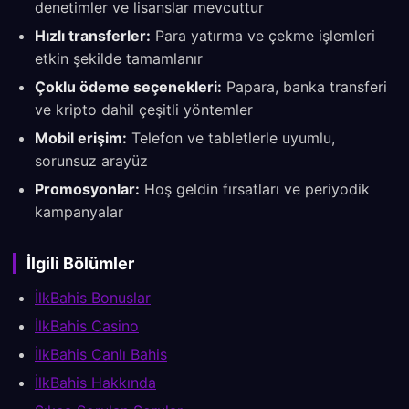
denetimler ve lisanslar mevcuttur
Hızlı transferler:
Para yatırma ve çekme işlemleri
etkin şekilde tamamlanır
Çoklu ödeme seçenekleri:
Papara, banka transferi
ve kripto dahil çeşitli yöntemler
Mobil erişim:
Telefon ve tabletlerle uyumlu,
sorunsuz arayüz
Promosyonlar:
Hoş geldin fırsatları ve periyodik
kampanyalar
İlgili Bölümler
İlkBahis Bonuslar
İlkBahis Casino
İlkBahis Canlı Bahis
İlkBahis Hakkında