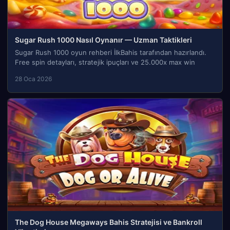
Sugar Rush 1000 Nasıl Oynanır — Uzman Taktikleri
Sugar Rush 1000 oyun rehberi İlkBahis tarafından hazırlandı.
Free spin detayları, stratejik ipuçları ve 25.000x max win
28 Oca 2026
The Dog House Megaways Bahis Stratejisi ve Bankroll