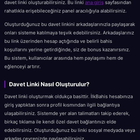
davet linki oluşturabilirsiniz. Bu linki
ana giriş
sayfasından
rahatlıkla erişebileceğiniz panel aracılığıyla alabilirsiniz.
Oluşturduğunuz bu davet linkini arkadaşlarınızla paylaşarak
onları sisteme katılmaya teşvik edebilirsiniz. Arkadaşlarınız
bu link üzerinden hesap açtığında ve belirli bahis
koşullarını yerine getirdiğinde, siz de bonus kazanırsınız.
Bu sistem, kullanıcılar arasında hem paylaşımı hem de
eğlenceyi artırır.
Davet Linki Nasıl Oluşturulur?
Davet linki oluşturmak oldukça basittir. İlkBahis hesabınıza
giriş yaptıktan sonra profil kısmından ilgili bağlantıya
ulaşabilirsiniz. Sistemde yer alan talimatları takip ederek,
birkaç tıklama ile kendi özel davet bağlantınızı elde
edebilirsiniz. Oluşturduğunuz bu linki sosyal medyada veya
arkadaş çevrenizde paylaşabilirsiniz.