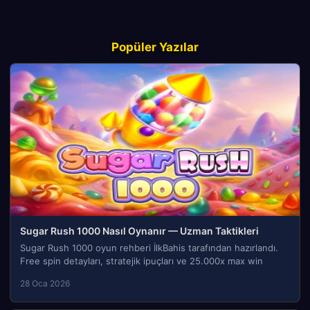
Popüler Yazılar
Sugar Rush 1000 Nasıl Oynanır — Uzman Taktikleri
Sugar Rush 1000 oyun rehberi İlkBahis tarafından hazırlandı.
Free spin detayları, stratejik ipuçları ve 25.000x max win
28 Oca 2026