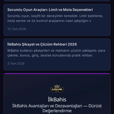
Sorumlu Oyun Araçları: Limit ve Mola Seçenekleri
Sorumlu oyun, keyifli bir deneyimin temelidir. Limit belirleme,
mola verme ve öz kontrol araçlarının nasıl çalıştığını v
10 Tem 2026
İlkBahis Şikayet ve Çözüm Rehberi 2026
İlkBahis kullanıcı şikayetleri ve markanın çözüm yaklaşımı: para
çekme, bonus, giriş, destek konularında pratik rehber.
3 Tem 2026