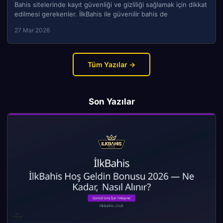
Bahis sitelerinde kayıt güvenliği ve gizliliği sağlamak için dikkat
edilmesi gerekenler. İlkBahis ile güvenilir bahis de
27 Mar 2026
Tüm Yazılar →
Son Yazılar