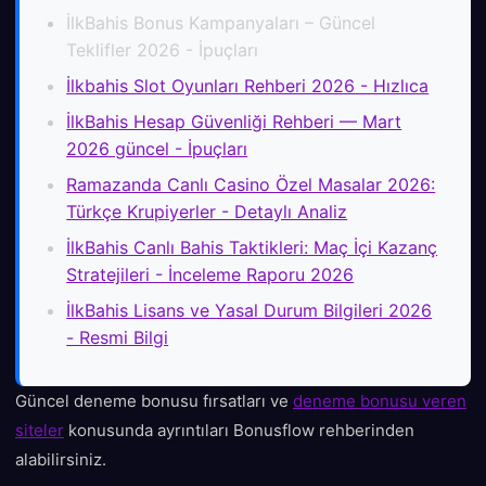
İlkBahis Bonus Kampanyaları – Güncel
Teklifler 2026 - İpuçları
İlkbahis Slot Oyunları Rehberi 2026 - Hızlıca
İlkBahis Hesap Güvenliği Rehberi — Mart
2026 güncel - İpuçları
Ramazanda Canlı Casino Özel Masalar 2026:
Türkçe Krupiyerler - Detaylı Analiz
İlkBahis Canlı Bahis Taktikleri: Maç İçi Kazanç
Stratejileri - İnceleme Raporu 2026
İlkBahis Lisans ve Yasal Durum Bilgileri 2026
- Resmi Bilgi
Güncel deneme bonusu fırsatları ve
deneme bonusu veren
siteler
konusunda ayrıntıları Bonusflow rehberinden
alabilirsiniz.