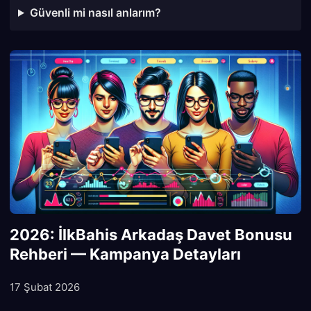
Güvenli mi nasıl anlarım?
2026: İlkBahis Arkadaş Davet Bonusu
Rehberi — Kampanya Detayları
17 Şubat 2026