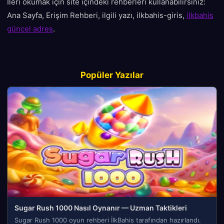
İleri okumak için site içindeki rehberleri kullanabilirsiniz:
Ana Sayfa, Erişim Rehberi, ilgili yazı, ilkbahis-giris,
ilkbahis
güncel adres
.
Popüler Yazılar
Sugar Rush 1000 Nasıl Oynanır — Uzman Taktikleri
Sugar Rush 1000 oyun rehberi İlkBahis tarafından hazırlandı.