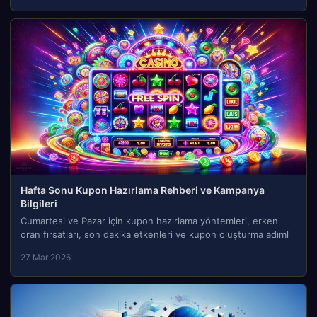
Hafta Sonu Kupon Hazırlama Rehberi ve Kampanya
Bilgileri
Cumartesi ve Pazar için kupon hazırlama yöntemleri, erken
oran fırsatları, son dakika etkenleri ve kupon oluşturma adıml
27 Mar 2026