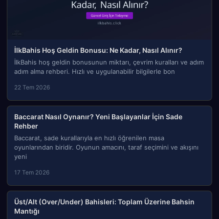
İlkBahis Hoş Geldin Bonusu: Ne Kadar, Nasıl Alınır?
İlkBahis hoş geldin bonusunun miktarı, çevrim kuralları ve adım
adım alma rehberi. Hızlı ve uygulanabilir bilgilerle bon
22 Tem 2026
Baccarat Nasıl Oynanır? Yeni Başlayanlar İçin Sade
Rehber
Baccarat, sade kurallarıyla en hızlı öğrenilen masa
oyunlarından biridir. Oyunun amacını, taraf seçimini ve akışını
yeni
17 Tem 2026
Üst/Alt (Over/Under) Bahisleri: Toplam Üzerine Bahsin
Mantığı