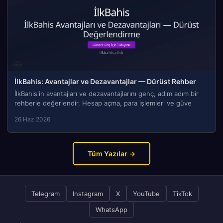
İlkBahis: Avantajlar ve Dezavantajlar — Dürüst Rehber
İlkBahis'in avantajları ve dezavantajlarını genç, adım adım bir
rehberle değerlendir. Hesap açma, para işlemleri ve güve
26 Haz 2026
Tüm Yazılar →
Telegram
Instagram
X
YouTube
TikTok
WhatsApp