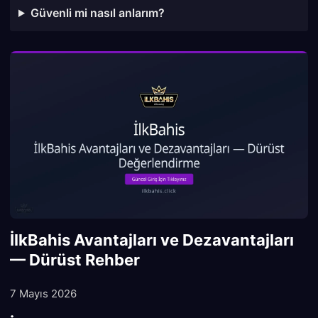
Güvenli mi nasıl anlarım?
İlkBahis Avantajları ve Dezavantajları
— Dürüst Rehber
7 Mayıs 2026