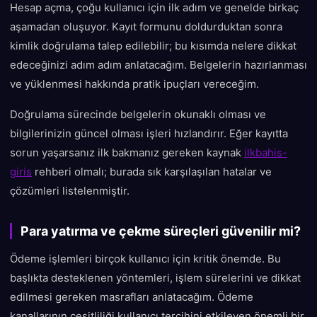
Hesap açma, çoğu kullanıcı için ilk adım ve genelde birkaç
aşamadan oluşuyor. Kayıt formunu doldurduktan sonra
kimlik doğrulama talep edilebilir; bu kısımda nelere dikkat
edeceğinizi adım adım anlatacağım. Belgelerin hazırlanması
ve yüklenmesi hakkında pratik ipuçları vereceğim.
Doğrulama sürecinde belgelerin okunaklı olması ve
bilgilerinizin güncel olması işleri hızlandırır. Eğer kayıtta
sorun yaşarsanız ilk bakmanız gereken kaynak
ilkbahis-
giris
rehberi olmalı; burada sık karşılaşılan hatalar ve
çözümleri listelenmiştir.
Para yatırma ve çekme süreçleri güvenilir mi?
Ödeme işlemleri birçok kullanıcı için kritik önemde. Bu
başlıkta desteklenen yöntemleri, işlem sürelerini ve dikkat
edilmesi gereken masrafları anlatacağım. Ödeme
kanallarının çeşitliliği kullanıcı tercihini etkileyen önemli bir