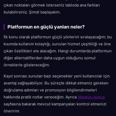
çıkan noktaları görmek isterseniz tabloda ana farkları
bulabilirsiniz. Şimdi başlayalım.
Platformun en güçlü yanları neler?
İlk konu olarak platformun güçlü yönlerini sıralayacağım; bu
kısımda kullanım kolaylığı, sunulan hizmet çeşitliliği ve öne
çıkan özellikleri ele alacağım. Hangi durumlarda platformun
diğer alternatiflerden daha uygun olduğunu somut
örneklerle göstereceğim.
Kayıt sonrası sunulan bazı seçenekler yeni kullanıcılar için
avantaj sağlayabiliyor. Bu süreçte dikkat etmeniz gereken
doğrulama adımları ve promosyon bilgilendirmeleri
hakkında pratik notlar vereceğim. Ayrıca
ilkbahis-bonus
sayfasına bakarak mevcut kampanyaları kontrol etmenizi
öneririm.