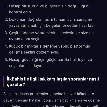
Hesap oluşturun ve bilgilerinizin doğruluğunu
kontrol edin.
Doküman doğrulamasını tamamlayın; süreçleri
yavaşlatmamak için belgeleri önceden hazırlayın.
Çeşitli ödeme yöntemlerini inceleyin ve size en
uygun olanı seçin.
Küçük bir miktarla deneme yapın; platformun
çalışma şeklini gözlemleyin.
Hesap güvenliği için güçlü parola belirleyin ve
erişimleri sınırlayın.
İlkBahis ile ilgili sık karşılaşılan sorunlar nasıl
çözülür?
Sıkça rastlanan problemler genelde benzer kökenlere
dayanır; erişim hataları, doğrulama gecikmeleri ve ödeme
bildirimleri en yaygınları. Burada her birine yönelik pratik