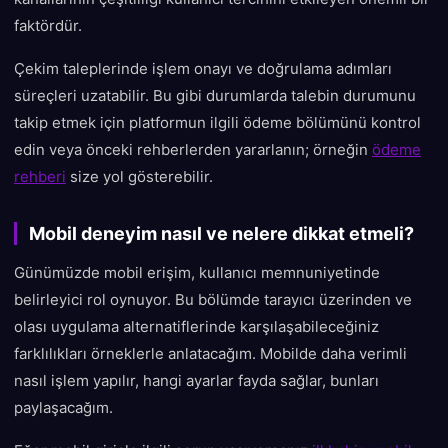
faktördür.
Çekim taleplerinde işlem onayı ve doğrulama adımları
süreçleri uzatabilir. Bu gibi durumlarda talebin durumunu
takip etmek için platformun ilgili ödeme bölümünü kontrol
edin veya önceki rehberlerden yararlanın; örneğin
ödeme
rehberi
size yol gösterebilir.
Mobil deneyim nasıl ve nelere dikkat etmeli?
Günümüzde mobil erişim, kullanıcı memnuniyetinde
belirleyici rol oynuyor. Bu bölümde tarayıcı üzerinden ve
olası uygulama alternatiflerinde karşılaşabileceğiniz
farklılıkları örneklerle anlatacağım. Mobilde daha verimli
nasıl işlem yapılır, hangi ayarlar fayda sağlar, bunları
paylaşacağım.