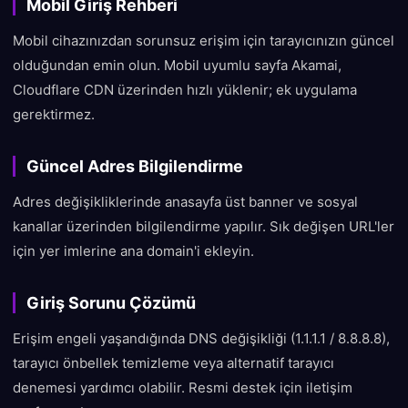
Mobil Giriş Rehberi
Mobil cihazınızdan sorunsuz erişim için tarayıcınızın güncel
olduğundan emin olun. Mobil uyumlu sayfa Akamai,
Cloudflare CDN üzerinden hızlı yüklenir; ek uygulama
gerektirmez.
Güncel Adres Bilgilendirme
Adres değişikliklerinde anasayfa üst banner ve sosyal
kanallar üzerinden bilgilendirme yapılır. Sık değişen URL'ler
için yer imlerine ana domain'i ekleyin.
Giriş Sorunu Çözümü
Erişim engeli yaşandığında DNS değişikliği (1.1.1.1 / 8.8.8.8),
tarayıcı önbellek temizleme veya alternatif tarayıcı
denemesi yardımcı olabilir. Resmi destek için iletişim