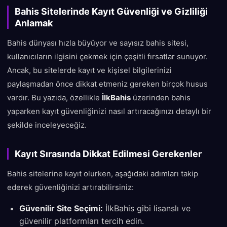
Bahis Sitelerinde Kayıt Güvenliği ve Gizliliği
Anlamak
Bahis dünyası hızla büyüyor ve sayısız bahis sitesi,
kullanıcıların ilgisini çekmek için çeşitli fırsatlar sunuyor.
Ancak, bu sitelerde kayıt ve kişisel bilgilerinizi
paylaşmadan önce dikkat etmeniz gereken birçok husus
vardır. Bu yazıda, özellikle
İlkBahis
üzerinden bahis
yaparken kayıt güvenliğinizi nasıl artıracağınızı detaylı bir
şekilde inceleyeceğiz.
Kayıt Sırasında Dikkat Edilmesi Gerekenler
Bahis sitelerine kayıt olurken, aşağıdaki adımları takip
ederek güvenliğinizi artırabilirsiniz:
Güvenilir Site Seçimi:
İlkBahis gibi lisanslı ve
güvenilir platformları tercih edin.