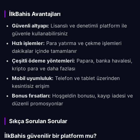
İlkBahis Avantajları
Güvenli altyapı:
Lisanslı ve denetimli platform ile
güvenle kullanabilirsiniz
Hızlı işlemler:
Para yatırma ve çekme işlemleri
dakikalar içinde tamamlanır
Çeşitli ödeme yöntemleri:
Papara, banka havalesi,
kripto para ve daha fazlası
Mobil uyumluluk:
Telefon ve tablet üzerinden
kesintisiz erişim
Bonus fırsatları:
Hoşgeldin bonusu, kayıp iadesi ve
düzenli promosyonlar
Sıkça Sorulan Sorular
İlkBahis güvenilir bir platform mu?