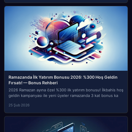
Ramazanda İlk Yatırım Bonusu 2026: %300 Hoş Geldin
Fırsatı! — Bonus Rehberi
2026 Ramazan ayına özel %300 ilk yatırım bonusu! İlkbahis hoş
geldin kampanyası ile yeni üyeler ramazanda 3 kat bonus ka
25 Şub 2026