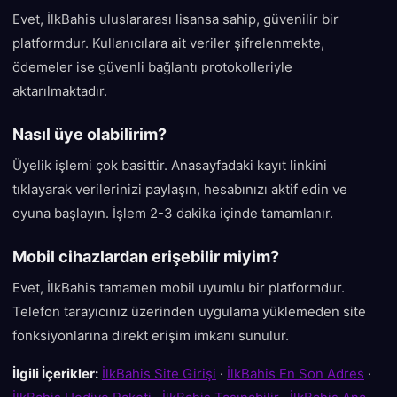
Evet, İlkBahis uluslararası lisansa sahip, güvenilir bir
platformdur. Kullanıcılara ait veriler şifrelenmekte,
ödemeler ise güvenli bağlantı protokolleriyle
aktarılmaktadır.
Nasıl üye olabilirim?
Üyelik işlemi çok basittir. Anasayfadaki kayıt linkini
tıklayarak verilerinizi paylaşın, hesabınızı aktif edin ve
oyuna başlayın. İşlem 2-3 dakika içinde tamamlanır.
Mobil cihazlardan erişebilir miyim?
Evet, İlkBahis tamamen mobil uyumlu bir platformdur.
Telefon tarayıcınız üzerinden uygulama yüklemeden site
fonksiyonlarına direkt erişim imkanı sunulur.
İlgili İçerikler:
İlkBahis Site Girişi
·
İlkBahis En Son Adres
·