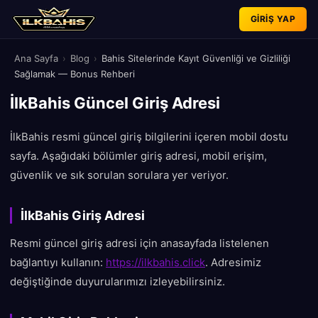
GIRIŞ YAP
Ana Sayfa
›
Blog
›
Bahis Sitelerinde Kayıt Güvenliği ve Gizliliği
Sağlamak — Bonus Rehberi
İlkBahis Güncel Giriş Adresi
İlkBahis resmi güncel giriş bilgilerini içeren mobil dostu
sayfa. Aşağıdaki bölümler giriş adresi, mobil erişim,
güvenlik ve sık sorulan sorulara yer veriyor.
İlkBahis Giriş Adresi
Resmi güncel giriş adresi için anasayfada listelenen
bağlantıyı kullanın:
https://ilkbahis.click
. Adresimiz
değiştiğinde duyurularımızı izleyebilirsiniz.