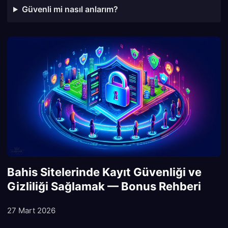
Güvenli mi nasıl anlarım?
Bahis Sitelerinde Kayıt Güvenliği ve
Gizliliği Sağlamak — Bonus Rehberi
27 Mart 2026