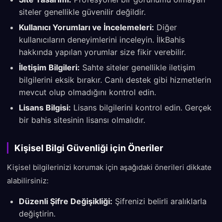
siteler genellikle güvenilir değildir.
Kullanıcı Yorumları ve İncelemeleri:
Diğer
kullanıcıların deneyimlerini inceleyin. İlkBahis
hakkında yapılan yorumlar size fikir verebilir.
İletişim Bilgileri:
Sahte siteler genellikle iletişim
bilgilerini eksik bırakır. Canlı destek gibi hizmetlerin
mevcut olup olmadığını kontrol edin.
Lisans Bilgisi:
Lisans bilgilerini kontrol edin. Gerçek
bir bahis sitesinin lisansı olmalıdır.
Kişisel Bilgi Güvenliği için Öneriler
Kişisel bilgilerinizi korumak için aşağıdaki önerileri dikkate
alabilirsiniz:
Düzenli Şifre Değişikliği:
Şifrenizi belirli aralıklarla
değiştirin.