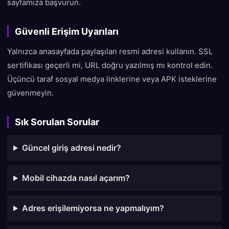
sayfamıza başvurun.
Güvenli Erişim Uyarıları
Yalnızca anasayfada paylaşılan resmi adresi kullanın. SSL
sertifikası geçerli mi, URL doğru yazılmış mı kontrol edin.
Üçüncü taraf sosyal medya linklerine veya APK isteklerine
güvenmeyin.
Sık Sorulan Sorular
Güncel giriş adresi nedir?
Mobil cihazda nasıl açarım?
Adres erişilemiyorsa ne yapmalıyım?