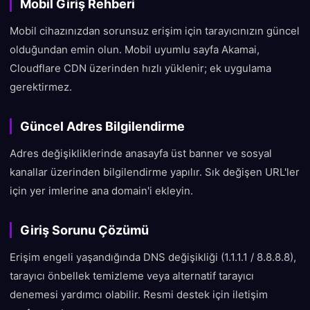
Mobil Giriş Rehberi
Mobil cihazınızdan sorunsuz erişim için tarayıcınızın güncel
olduğundan emin olun. Mobil uyumlu sayfa Akamai,
Cloudflare CDN üzerinden hızlı yüklenir; ek uygulama
gerektirmez.
Güncel Adres Bilgilendirme
Adres değişikliklerinde anasayfa üst banner ve sosyal
kanallar üzerinden bilgilendirme yapılır. Sık değişen URL'ler
için yer imlerine ana domain'i ekleyin.
Giriş Sorunu Çözümü
Erişim engeli yaşandığında DNS değişikliği (1.1.1.1 / 8.8.8.8),
tarayıcı önbellek temizleme veya alternatif tarayıcı
denemesi yardımcı olabilir. Resmi destek için iletişim