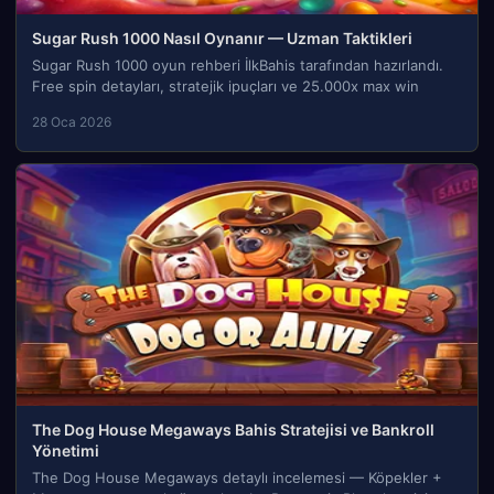
Sugar Rush 1000 Nasıl Oynanır — Uzman Taktikleri
Sugar Rush 1000 oyun rehberi İlkBahis tarafından hazırlandı.
Free spin detayları, stratejik ipuçları ve 25.000x max win
28 Oca 2026
The Dog House Megaways Bahis Stratejisi ve Bankroll
Yönetimi
The Dog House Megaways detaylı incelemesi — Köpekler +