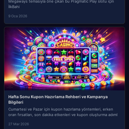
Megaways temasıyla öne çıkan bu Pragmatic Play slotu için
İlkBahi
9 Oca 2026
Hafta Sonu Kupon Hazırlama Rehberi ve Kampanya
Bilgileri
Cumartesi ve Pazar için kupon hazırlama yöntemleri, erken
oran fırsatları, son dakika etkenleri ve kupon oluşturma adıml
27 Mar 2026