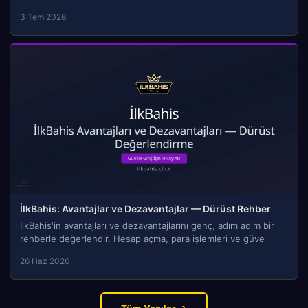
3 Tem 2026
İlkBahis: Avantajlar ve Dezavantajlar — Dürüst Rehber
İlkBahis'in avantajları ve dezavantajlarını genç, adım adım bir
rehberle değerlendir. Hesap açma, para işlemleri ve güve
26 Haz 2026