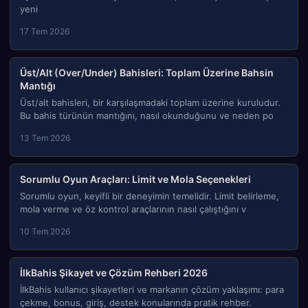
yeni
17 Tem 2026
Üst/Alt (Over/Under) Bahisleri: Toplam Üzerine Bahsin
Mantığı
Üst/alt bahisleri, bir karşılaşmadaki toplam üzerine kuruludur.
Bu bahis türünün mantığını, nasıl okunduğunu ve neden po
13 Tem 2026
Sorumlu Oyun Araçları: Limit ve Mola Seçenekleri
Sorumlu oyun, keyifli bir deneyimin temelidir. Limit belirleme,
mola verme ve öz kontrol araçlarının nasıl çalıştığını v
10 Tem 2026
İlkBahis Şikayet ve Çözüm Rehberi 2026
İlkBahis kullanıcı şikayetleri ve markanın çözüm yaklaşımı: para
çekme, bonus, giriş, destek konularında pratik rehber.