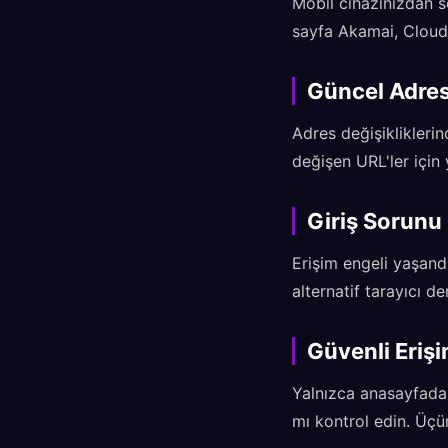
Mobil cihazınızdan s
sayfa Akamai, Cloudf
Güncel Adres
Adres değişikliklerin
değişen URL'ler için 
Giriş Sorun
Erişim engeli yaşandı
alternatif tarayıcı d
Güvenli Erişi
Yalnızca anasayfada 
mı kontrol edin. Üçü