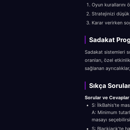
Oyun kurallarını 
Stratejinizi düşük
Karar verirken soğ
Sadakat Prog
Sadakat sistemleri s
oranları, özel etkinl
sağlanan ayrıcalıklar
Sıkça Sorula
Sorular ve Cevaplar
S: İlkBahis'te ma
A: Minimum tutarl
masayı seçebilirsi
S: Blackjack'te ha