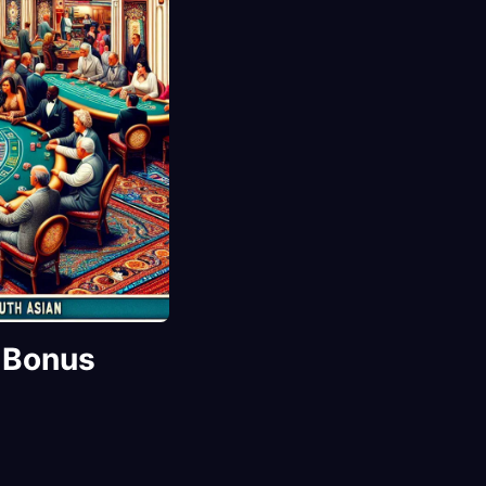
e Bonus