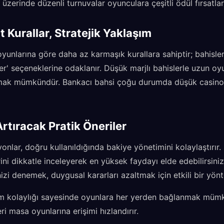
is üzerinde düzenli turnuvalar oyunculara çeşitli ödül fırsatla
t Kurallar, Stratejik Yaklaşım
yunlarına göre daha az karmaşık kurallara sahiptir; bahisler 
er' seçeneklerine odaklanır. Düşük marjlı bahislerle uzun o
 almak mümkündür. Bankacı bahsi çoğu durumda düşük casino
rtıracak Pratik Öneriler
nlar, doğru kullanıldığında bakiye yönetimini kolaylaştırır. 
ni dikkatle inceleyerek en yüksek faydayı elde edebilirsiniz.
izi denemek, duygusal kararları azaltmak için etkili bir yön
im kolaylığı sayesinde oyunlara her yerden bağlanmak müm
ri masa oyunlarına erişimi hızlandırır.