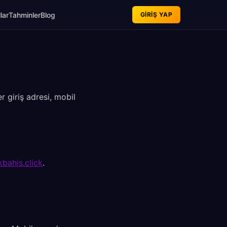
lar
Tahminler
Blog
GIRIŞ YAP
r giriş adresi, mobil
lkbahis.click
.