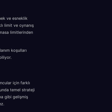
nek ve esneklik
lı limit ve oynanış
 masa limitlerinden
anım koşulları
iliyor.
cular için farklı
nda temel strateji
ma gibi gelişmiş
ez.