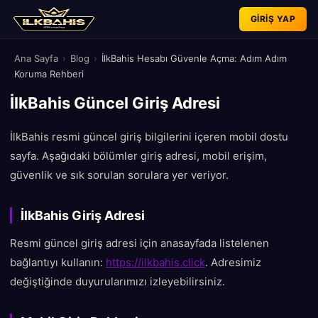
GIRIŞ YAP
Ana Sayfa
›
Blog
›
İlkBahis Hesabı Güvenle Açma: Adım Adım
Koruma Rehberi
İlkBahis Güncel Giriş Adresi
İlkBahis resmi güncel giriş bilgilerini içeren mobil dostu
sayfa. Aşağıdaki bölümler giriş adresi, mobil erişim,
güvenlik ve sık sorulan sorulara yer veriyor.
İlkBahis Giriş Adresi
Resmi güncel giriş adresi için anasayfada listelenen
bağlantıyı kullanın:
https://ilkbahis.click
. Adresimiz
değiştiğinde duyurularımızı izleyebilirsiniz.