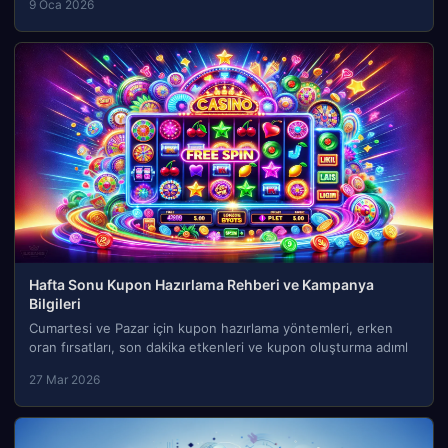
9 Oca 2026
Hafta Sonu Kupon Hazırlama Rehberi ve Kampanya
Bilgileri
Cumartesi ve Pazar için kupon hazırlama yöntemleri, erken
oran fırsatları, son dakika etkenleri ve kupon oluşturma adıml
27 Mar 2026