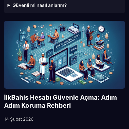
Güvenli mi nasıl anlarım?
İlkBahis Hesabı Güvenle Açma: Adım
Adım Koruma Rehberi
14 Şubat 2026