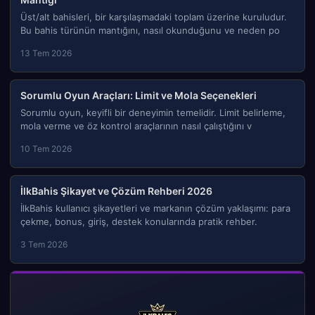
Üst/alt bahisleri, bir karşılaşmadaki toplam üzerine kuruludur.
Bu bahis türünün mantığını, nasıl okunduğunu ve neden po
13 Tem 2026
Sorumlu Oyun Araçları: Limit ve Mola Seçenekleri
Sorumlu oyun, keyifli bir deneyimin temelidir. Limit belirleme,
mola verme ve öz kontrol araçlarının nasıl çalıştığını v
10 Tem 2026
İlkBahis Şikayet ve Çözüm Rehberi 2026
İlkBahis kullanıcı şikayetleri ve markanın çözüm yaklaşımı: para
çekme, bonus, giriş, destek konularında pratik rehber.
3 Tem 2026