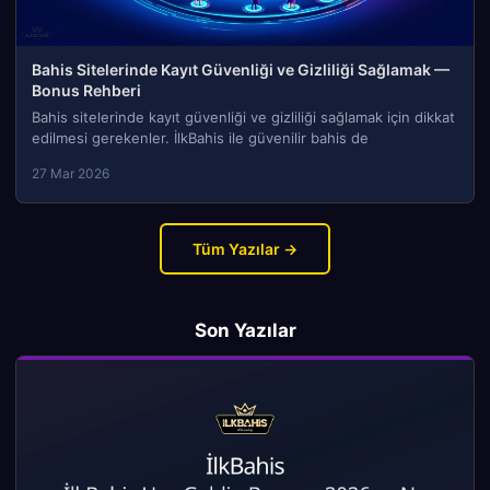
Bahis Sitelerinde Kayıt Güvenliği ve Gizliliği Sağlamak —
Bonus Rehberi
Bahis sitelerinde kayıt güvenliği ve gizliliği sağlamak için dikkat
edilmesi gerekenler. İlkBahis ile güvenilir bahis de
27 Mar 2026
Tüm Yazılar →
Son Yazılar