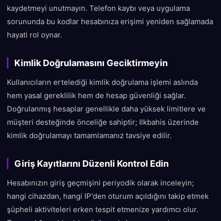
kaydetmeyi unutmayın. Telefon kaybı veya uygulama
sorununda bu kodlar hesabınıza erişimi yeniden sağlamada
hayati rol oynar.
Kimlik Doğrulamasını Geciktirmeyin
Kullanıcıların ertelediği kimlik doğrulama işlemi aslında
hem yasal gereklilik hem de hesap güvenliği sağlar.
Doğrulanmış hesaplar genellikle daha yüksek limitlere ve
müşteri desteğinde önceliğe sahiptir; Ilkbahis üzerinde
kimlik doğrulamayı tamamlamanız tavsiye edilir.
Giriş Kayıtlarını Düzenli Kontrol Edin
Hesabınızın giriş geçmişini periyodik olarak inceleyin;
hangi cihazdan, hangi IP'den oturum açıldığını takip etmek
şüpheli aktiviteleri erken tespit etmenize yardımcı olur.