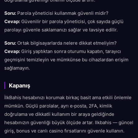
Soru:
Parola yöneticisi kullanmak güvenli midir?
Cevap:
Güvenilir bir parola yöneticisi, çok sayıda güçlü
parolayı güvenle saklamanızı sağlar ve tavsiye edilir.
Soru:
Ortak bilgisayarlarda nelere dikkat etmeliyim?
Cevap:
Giriş yaptıktan sonra oturumu kapatın, tarayıcı
geçmişini temizleyin ve mümkünse bu cihazlardan erişim
sağlamayın.
Kapanış
İlkBahis hesabınızı korumak birkaç basit ama etkili önlemle
mümkün. Güçlü parolalar, ayrı e‑posta, 2FA, kimlik
doğrulama ve dikkatli kullanım bir araya geldiğinde
hesabınızın güvenliği büyük ölçüde artar. Ilkbahis — güncel
giriş, bonus ve canlı casino fırsatlarını güvenle kullanın.