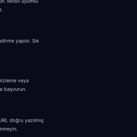
lun. Mobil uyumlu
z.
dirme yapılır. Sık
emizleme veya
za başvurun.
, URL doğru yazılmış
enmeyin.