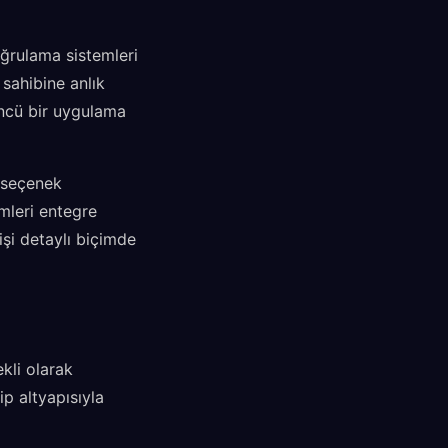
oğrulama sistemleri
 sahibine anlık
 öncü bir uygulama
a seçenek
leri entegre
işi detaylı biçimde
ekli olarak
ip altyapısıyla