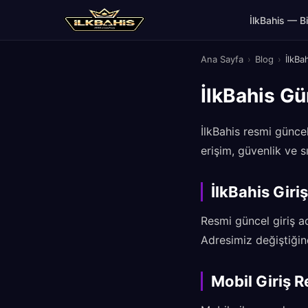
İlkBahis — B
Ana Sayfa
›
Blog
›
İlkBa
İlkBahis Gü
İlkBahis resmi güncel
erişim, güvenlik ve s
İlkBahis Giri
Resmi güncel giriş ad
Adresimiz değiştiğind
Mobil Giriş R