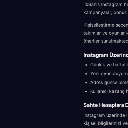
İlkBahis Instagram h
kampanyalar, bonus d
Kişiselleştirme seçen
takımlar ve oyunlar k
öneriler sunulmaktad
Instagram Üzerind
Günlük ve haftal
Yeni oyun duyurul
Adres güncellemele
Kullanıcı kazanç h
Sahte Hesaplara D
Instagram üzerinde İl
kişisel bilgileriniz