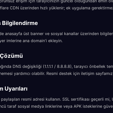
orunsuz erişim için tarayıcınızın güncel olduğundan emin o
lare CDN üzerinden hızlı yüklenir; ek uygulama gerektirme
 Bilgilendirme
de anasayfa üst banner ve sosyal kanallar üzerinden bilgilen
yer imlerine ana domain'i ekleyin.
u Çözümü
ğında DNS değişikliği (1.1.1.1 / 8.8.8.8), tarayıcı önbellek t
enemesi yardımcı olabilir. Resmi destek için iletişim sayfamı
m Uyarıları
paylaşılan resmi adresi kullanın. SSL sertifikası geçerli mi
ncü taraf sosyal medya linklerine veya APK isteklerine güv