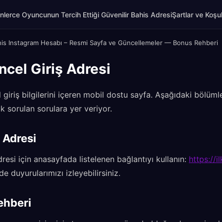
inlerce Oyuncunun Tercih Ettiği Güvenilir Bahis Adresi
Şartlar ve Koşul
his Instagram Hesabı – Resmi Sayfa ve Güncellemeler — Bonus Rehberi
ncel Giriş Adresi
 giriş bilgilerini içeren mobil dostu sayfa. Aşağıdaki bölümle
ık sorulan sorulara yer veriyor.
ş Adresi
resi için anasayfada listelenen bağlantıyı kullanın:
https://i
e duyurularımızı izleyebilirsiniz.
ehberi