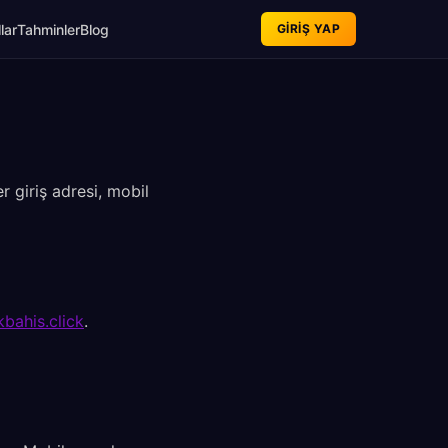
lar
Tahminler
Blog
GIRIŞ YAP
r giriş adresi, mobil
lkbahis.click
.