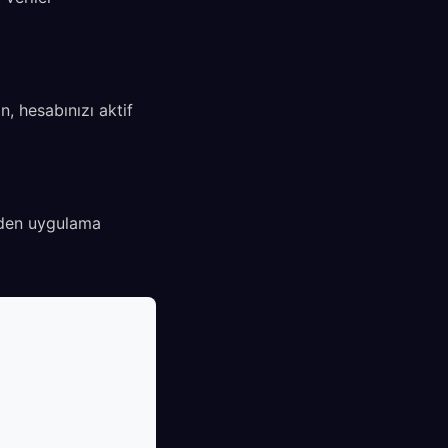
n, hesabınızı aktif
inden uygulama