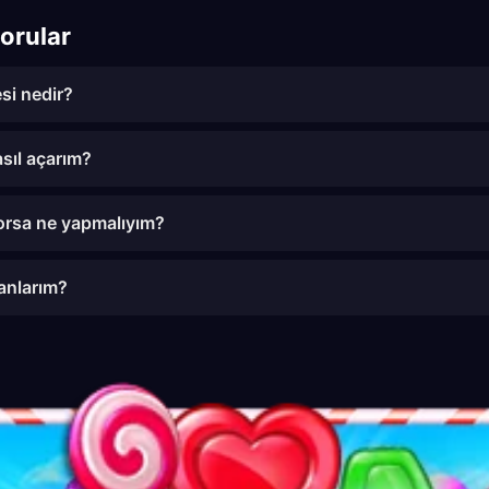
orular
si nedir?
sıl açarım?
yorsa ne yapmalıyım?
 anlarım?