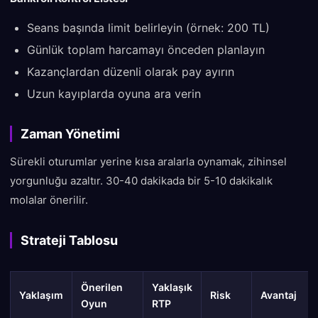
Seans başında limit belirleyin (örnek: 200 TL)
Günlük toplam harcamayı önceden planlayın
Kazançlardan düzenli olarak pay ayırın
Uzun kayıplarda oyuna ara verin
Zaman Yönetimi
Sürekli oturumlar yerine kısa aralarla oynamak, zihinsel
yorgunluğu azaltır. 30-40 dakikada bir 5-10 dakikalık
molalar önerilir.
Strateji Tablosu
Önerilen
Yaklaşık
Yaklaşım
Risk
Avantaj
Oyun
RTP