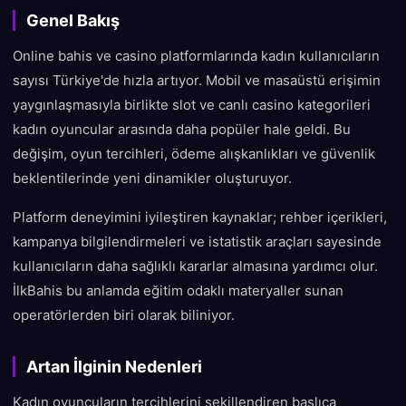
Genel Bakış
Online bahis ve casino platformlarında kadın kullanıcıların
sayısı Türkiye'de hızla artıyor. Mobil ve masaüstü erişimin
yaygınlaşmasıyla birlikte slot ve canlı casino kategorileri
kadın oyuncular arasında daha popüler hale geldi. Bu
değişim, oyun tercihleri, ödeme alışkanlıkları ve güvenlik
beklentilerinde yeni dinamikler oluşturuyor.
Platform deneyimini iyileştiren kaynaklar; rehber içerikleri,
kampanya bilgilendirmeleri ve istatistik araçları sayesinde
kullanıcıların daha sağlıklı kararlar almasına yardımcı olur.
İlkBahis bu anlamda eğitim odaklı materyaller sunan
operatörlerden biri olarak biliniyor.
Artan İlginin Nedenleri
Kadın oyuncuların tercihlerini şekillendiren başlıca