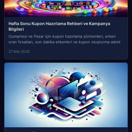
Hafta Sonu Kupon Hazırlama Rehberi ve Kampanya
Bilgileri
Cumartesi ve Pazar için kupon hazırlama yöntemleri, erken
oran fırsatları, son dakika etkenleri ve kupon oluşturma adıml
27 Mar 2026