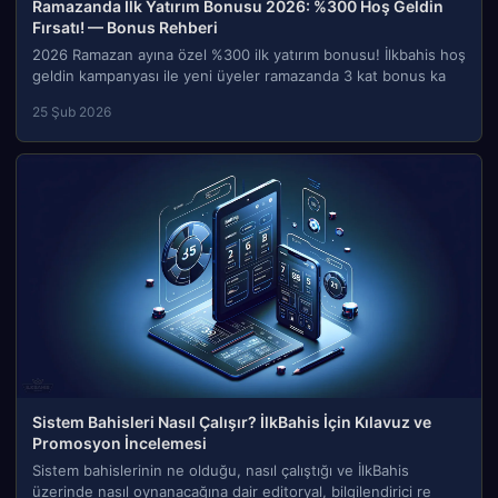
Ramazanda İlk Yatırım Bonusu 2026: %300 Hoş Geldin
Fırsatı! — Bonus Rehberi
2026 Ramazan ayına özel %300 ilk yatırım bonusu! İlkbahis hoş
geldin kampanyası ile yeni üyeler ramazanda 3 kat bonus ka
25 Şub 2026
Sistem Bahisleri Nasıl Çalışır? İlkBahis İçin Kılavuz ve
Promosyon İncelemesi
Sistem bahislerinin ne olduğu, nasıl çalıştığı ve İlkBahis
üzerinde nasıl oynanacağına dair editoryal, bilgilendirici re