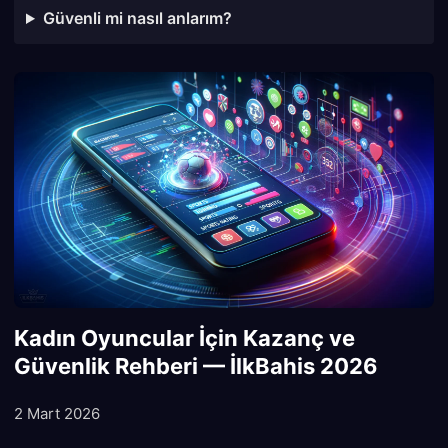
Güvenli mi nasıl anlarım?
Kadın Oyuncular İçin Kazanç ve
Güvenlik Rehberi — İlkBahis 2026
2 Mart 2026