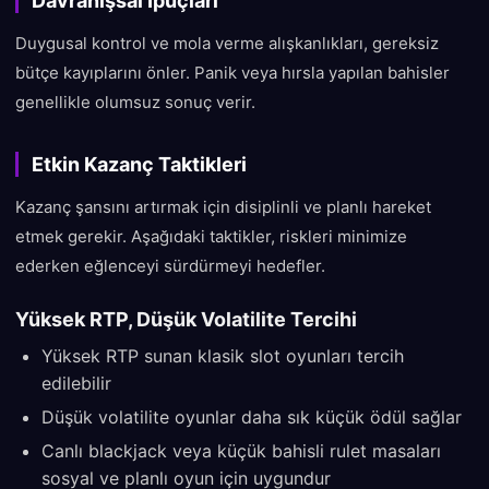
Davranışsal İpuçları
Duygusal kontrol ve mola verme alışkanlıkları, gereksiz
bütçe kayıplarını önler. Panik veya hırsla yapılan bahisler
genellikle olumsuz sonuç verir.
Etkin Kazanç Taktikleri
Kazanç şansını artırmak için disiplinli ve planlı hareket
etmek gerekir. Aşağıdaki taktikler, riskleri minimize
ederken eğlenceyi sürdürmeyi hedefler.
Yüksek RTP, Düşük Volatilite Tercihi
Yüksek RTP sunan klasik slot oyunları tercih
edilebilir
Düşük volatilite oyunlar daha sık küçük ödül sağlar
Canlı blackjack veya küçük bahisli rulet masaları
sosyal ve planlı oyun için uygundur