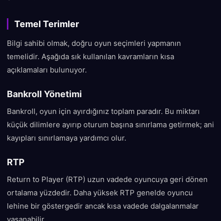
Temel Terimler
Bilgi sahibi olmak, doğru oyun seçimleri yapmanın
temelidir. Aşağıda sık kullanılan kavramların kısa
açıklamaları bulunuyor.
Bankroll Yönetimi
Bankroll, oyun için ayırdığınız toplam paradır. Bu miktarı
küçük dilimlere ayırıp oturum başına sınırlama getirmek; ani
kayıpları sınırlamaya yardımcı olur.
RTP
Return to Player (RTP) uzun vadede oyuncuya geri dönen
ortalama yüzdedir. Daha yüksek RTP genelde oyuncu
lehine bir göstergedir ancak kısa vadede dalgalanmalar
yaşanabilir.