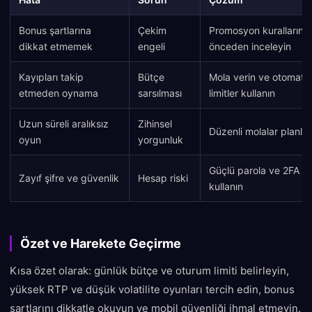
Bonus şartlarına
Çekim
Promosyon kurallarını
dikkat etmemek
engeli
önceden inceleyin
Kayıpları takip
Bütçe
Mola verin ve otomatik
etmeden oynama
sarsılması
limitler kullanın
Uzun süreli aralıksız
Zihinsel
Düzenli molalar planla
oyun
yorgunluk
Güçlü parola ve 2FA
Zayıf şifre ve güvenlik
Hesap riski
kullanın
Özet ve Harekete Geçirme
Kısa özet olarak: günlük bütçe ve oturum limiti belirleyin,
yüksek RTP ve düşük volatilite oyunları tercih edin, bonus
şartlarını dikkatle okuyun ve mobil güvenliği ihmal etmeyin.