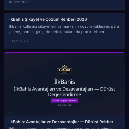
10 Tem 2026
İlkBahis Şikayet ve Çözüm Rehberi 2026
İlkBahis kullanıcı şikayetleri ve markanın çözüm yaklaşımı: para
çekme, bonus, giriş, destek konularında pratik rehber.
3 Tem 2026
İlkBahis: Avantajlar ve Dezavantajlar — Dürüst Rehber
İlkBahis'in avantajları ve dezavantajlarını genç, adım adım bir