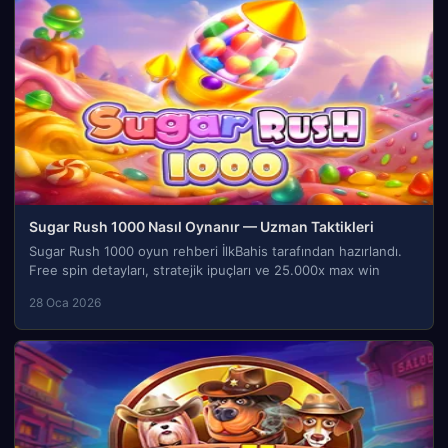
Sugar Rush 1000 Nasıl Oynanır — Uzman Taktikleri
Sugar Rush 1000 oyun rehberi İlkBahis tarafından hazırlandı.
Free spin detayları, stratejik ipuçları ve 25.000x max win
28 Oca 2026