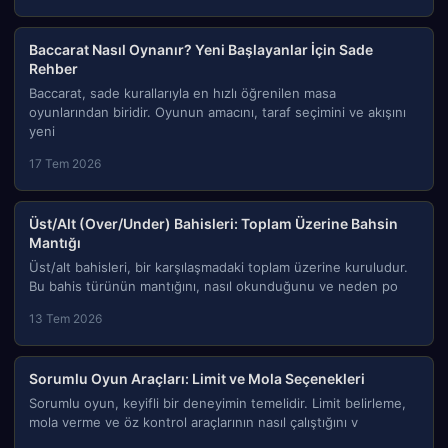
Baccarat Nasıl Oynanır? Yeni Başlayanlar İçin Sade
Rehber
Baccarat, sade kurallarıyla en hızlı öğrenilen masa
oyunlarından biridir. Oyunun amacını, taraf seçimini ve akışını
yeni
17 Tem 2026
Üst/Alt (Over/Under) Bahisleri: Toplam Üzerine Bahsin
Mantığı
Üst/alt bahisleri, bir karşılaşmadaki toplam üzerine kuruludur.
Bu bahis türünün mantığını, nasıl okunduğunu ve neden po
13 Tem 2026
Sorumlu Oyun Araçları: Limit ve Mola Seçenekleri
Sorumlu oyun, keyifli bir deneyimin temelidir. Limit belirleme,
mola verme ve öz kontrol araçlarının nasıl çalıştığını v