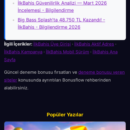
İlkBahis Güvenilirlik Analizi — Mart 2026
İncelemesi - Bilgilendirme
Big Bass Splash'ta 48.750 TL Kazandı! -
İlkBahis - Bilgilendirme 2026
İlgili İçerikler:
İlkBahis Üye Girişi
·
İlkBahis Aktif Adres
·
İlkBahis Kampanya
·
İlkBahis Mobil Sürüm
·
İlkBahis Ana
Sayfa
Güncel deneme bonusu fırsatları ve
deneme bonusu veren
siteler
konusunda ayrıntıları Bonusflow rehberinden
alabilirsiniz.
Popüler Yazılar