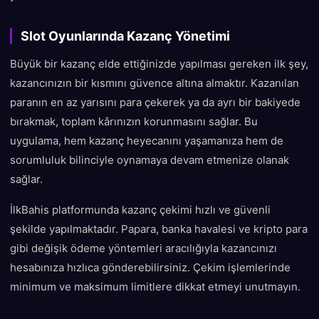
Slot Oyunlarında Kazanç Yönetimi
Büyük bir kazanç elde ettiğinizde yapılması gereken ilk şey,
kazancınızın bir kısmını güvence altına almaktır. Kazanılan
paranın en az yarısını para çekerek ya da ayrı bir bakiyede
bırakmak, toplam kârınızın korunmasını sağlar. Bu
uygulama, hem kazanç heyecanını yaşamanıza hem de
sorumluluk bilinciyle oynamaya devam etmenize olanak
sağlar.
İlkBahis platformunda kazanç çekimi hızlı ve güvenli
şekilde yapılmaktadır. Papara, banka havalesi ve kripto para
gibi değişik ödeme yöntemleri aracılığıyla kazancınızı
hesabınıza hızlıca gönderebilirsiniz. Çekim işlemlerinde
minimum ve maksimum limitlere dikkat etmeyi unutmayın.