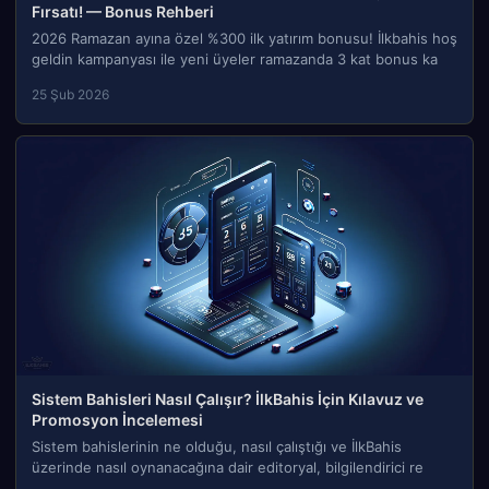
Fırsatı! — Bonus Rehberi
2026 Ramazan ayına özel %300 ilk yatırım bonusu! İlkbahis hoş
geldin kampanyası ile yeni üyeler ramazanda 3 kat bonus ka
25 Şub 2026
Sistem Bahisleri Nasıl Çalışır? İlkBahis İçin Kılavuz ve
Promosyon İncelemesi
Sistem bahislerinin ne olduğu, nasıl çalıştığı ve İlkBahis
üzerinde nasıl oynanacağına dair editoryal, bilgilendirici re