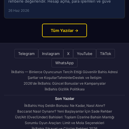
rehberle değerlendir. Hesap açma, para işlemleri ve güve
26 Haz 2026
Tüm Yazılar →
Telegram
Instagram
X
YouTube
TikTok
WhatsApp
İlkBahis — Binlerce Oyuncunun Tercih Ettiği Güvenilir Bahis Adresi
Şartlar ve Koşullar
Tahminler
Destek ve İletişim
2026'de İlkBahis: Güncel Bonuslar ve Kampanyalar
İlkBahis Gizlilik Politikası
Son Yazılar
İlkBahis Hoş Geldin Bonusu: Ne Kadar, Nasıl Alınır?
Baccarat Nasıl Oynanır? Yeni Başlayanlar İçin Sade Rehber
Üst/Alt (Over/Under) Bahisleri: Toplam Üzerine Bahsin Mantığı
Sorumlu Oyun Araçları: Limit ve Mola Seçenekleri
İlkBahis Şikayet ve Çözüm Rehberi 2026