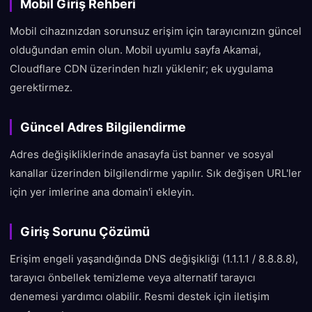
Mobil Giriş Rehberi
Mobil cihazınızdan sorunsuz erişim için tarayıcınızın güncel
olduğundan emin olun. Mobil uyumlu sayfa Akamai,
Cloudflare CDN üzerinden hızlı yüklenir; ek uygulama
gerektirmez.
Güncel Adres Bilgilendirme
Adres değişikliklerinde anasayfa üst banner ve sosyal
kanallar üzerinden bilgilendirme yapılır. Sık değişen URL'ler
için yer imlerine ana domain'i ekleyin.
Giriş Sorunu Çözümü
Erişim engeli yaşandığında DNS değişikliği (1.1.1.1 / 8.8.8.8),
tarayıcı önbellek temizleme veya alternatif tarayıcı
denemesi yardımcı olabilir. Resmi destek için iletişim