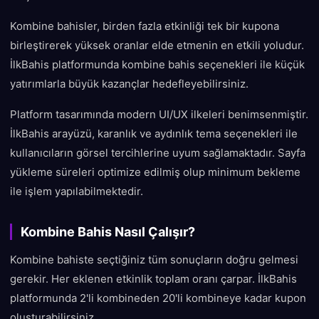
Kombine bahisler, birden fazla etkinliği tek bir kupona
birleştirerek yüksek oranlar elde etmenin en etkili yoludur.
İlkBahis platformunda kombine bahis seçenekleri ile küçük
yatırımlarla büyük kazançlar hedefleyebilirsiniz.
Platform tasarımında modern UI/UX ilkeleri benimsenmiştir.
İlkBahis arayüzü, karanlık ve aydınlık tema seçenekleri ile
kullanıcıların görsel tercihlerine uyum sağlamaktadır. Sayfa
yükleme süreleri optimize edilmiş olup minimum bekleme
ile işlem yapılabilmektedir.
Kombine Bahis Nasıl Çalışır?
Kombine bahiste seçtiğiniz tüm sonuçların doğru gelmesi
gerekir. Her eklenen etkinlik toplam oranı çarpar. İlkBahis
platformunda 2'li kombineden 20'li kombineye kadar kupon
oluşturabilirsiniz.