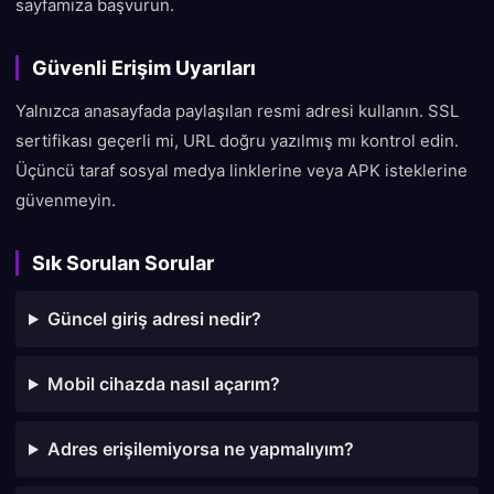
sayfamıza başvurun.
Güvenli Erişim Uyarıları
Yalnızca anasayfada paylaşılan resmi adresi kullanın. SSL
sertifikası geçerli mi, URL doğru yazılmış mı kontrol edin.
Üçüncü taraf sosyal medya linklerine veya APK isteklerine
güvenmeyin.
Sık Sorulan Sorular
Güncel giriş adresi nedir?
Mobil cihazda nasıl açarım?
Adres erişilemiyorsa ne yapmalıyım?