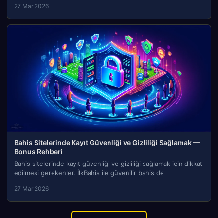
27 Mar 2026
Bahis Sitelerinde Kayıt Güvenliği ve Gizliliği Sağlamak —
Bonus Rehberi
Bahis sitelerinde kayıt güvenliği ve gizliliği sağlamak için dikkat
edilmesi gerekenler. İlkBahis ile güvenilir bahis de
27 Mar 2026