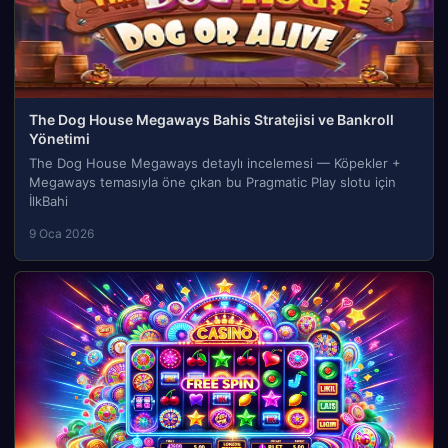
The Dog House Megaways Bahis Stratejisi ve Bankroll
Yönetimi
The Dog House Megaways detaylı incelemesi — Köpekler +
Megaways temasıyla öne çıkan bu Pragmatic Play slotu için
İlkBahi
9 Oca 2026