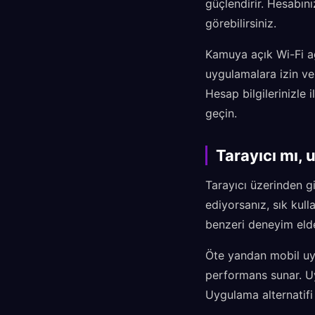
güçlendirir. Hesabın
görebilirsiniz.
Kamuya açık Wi-Fi ağ
uygulamalara izin ver
Hesap bilgilerinizle 
geçin.
Tarayıcı mı,
Tarayıcı üzerinden gir
ediyorsanız, sık kull
benzeri deneyim elde
Öte yandan mobil uygu
performans sunar. U
Uygulama alternatifi