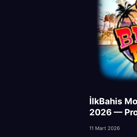
İlkBahis Mo
2026 — Pro
11 Mart 2026