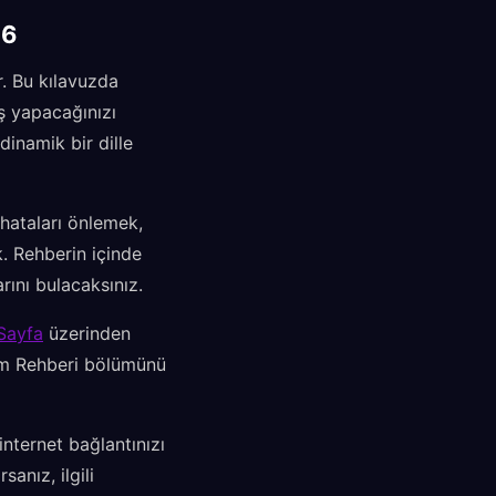
26
r. Bu kılavuzda
iş yapacağınızı
dinamik bir dille
 hataları önlemek,
k. Rehberin içinde
rını bulacaksınız.
Sayfa
üzerinden
şim Rehberi bölümünü
internet bağlantınızı
anız, ilgili