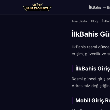
İlkBahis — B
Ana Sayfa
›
Blog
›
İlkBa
İlkBahis Gü
İlkBahis resmi güncel
erişim, güvenlik ve s
İlkBahis Giri
Resmi güncel giriş ad
Adresimiz değiştiğind
Mobil Giriş R