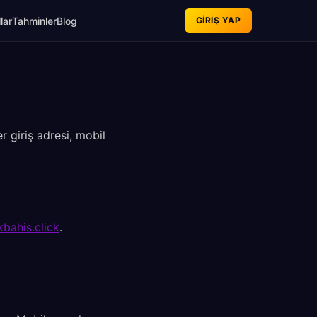
lar
Tahminler
Blog
GIRIŞ YAP
r giriş adresi, mobil
lkbahis.click
.