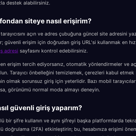
a destek alabilirsiniz.
efondan siteye nasıl erişirim?
 tarayıcısını açın ve adres çubuğuna güncel site adresini ya
r; güvenli erişim için doğrudan giriş URL'si kullanmak en hız
iş adresi
sayfasını kontrol edebilirsiniz.
den erişim tercih ediyorsanız, otomatik yönlendirmeler ve açı
lun. Tarayıcı önbelleğini temizlemek, çerezleri kabul etmek 
n olmak sorunsuz giriş için yeterlidir. Bazı mobil tarayıcıl
rsa, görünümü normal moda almayı deneyin.
ıl güvenli giriş yaparım?
çlü bir şifre kullanın ve aynı şifreyi başka platformlarda tekr
ü doğrulama (2FA) etkinleştirin; bu, hesabınıza erişimi öne