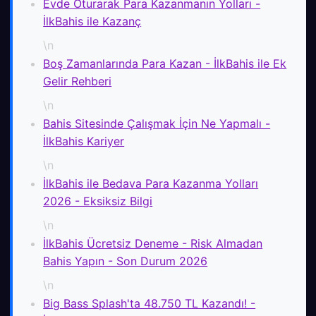
Evde Oturarak Para Kazanmanın Yolları -
İlkBahis ile Kazanç
\n
Boş Zamanlarında Para Kazan - İlkBahis ile Ek
Gelir Rehberi
\n
Bahis Sitesinde Çalışmak İçin Ne Yapmalı -
İlkBahis Kariyer
\n
İlkBahis ile Bedava Para Kazanma Yolları
2026 - Eksiksiz Bilgi
\n
İlkBahis Ücretsiz Deneme - Risk Almadan
Bahis Yapın - Son Durum 2026
\n
Big Bass Splash'ta 48.750 TL Kazandı! -