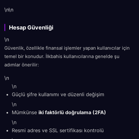
\n\n
Hesap Güvenliği
\n
Güvenlik, özellikle finansal işlemler yapan kullanıcılar için
temel bir konudur. İlkbahis kullanıcılarına genelde şu
adımlar önerilir:
\n
\n
Güçlü şifre kullanımı ve düzenli değişim
\n
Mümkünse
iki faktörlü doğrulama (2FA)
\n
Resmi adres ve SSL sertifikası kontrolü