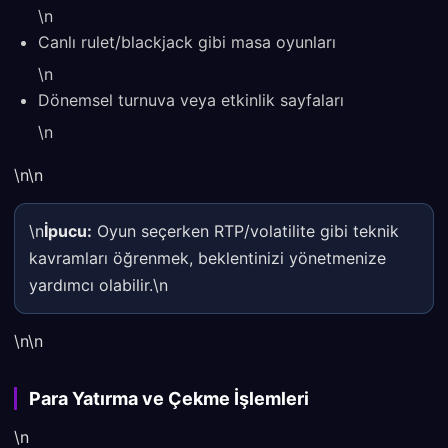
\n
Canlı rulet/blackjack gibi masa oyunları
\n
Dönemsel turnuva veya etkinlik sayfaları
\n
\n\n
\n
İpucu:
Oyun seçerken RTP/volatilite gibi teknik
kavramları öğrenmek, beklentinizi yönetmenize
yardımcı olabilir.\n
\n\n
Para Yatırma ve Çekme İşlemleri
\n