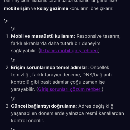
belirleyicidir. İlkbahis tarafında da kullanıcılar genellikle
mobil erişim
ve
kolay gezinme
konularını öne çıkarır.
\n
\n
Mobil ve masaüstü kullanım:
Responsive tasarım,
farklı ekranlarda daha tutarlı bir deneyim
sağlayabilir. (
İlkbahis mobil giriş rehberi
)
\n
Erişim sorunlarında temel adımlar:
Önbellek
temizliği, farklı tarayıcı deneme, DNS/bağlantı
kontrolü gibi basit adımlar çoğu zaman işe
yarayabilir. (
Giriş sorunları çözüm rehberi
)
\n
Güncel bağlantıyı doğrulama:
Adres değişikliği
yaşanabilen dönemlerde yalnızca resmi kanallardan
kontrol önerilir.
\n