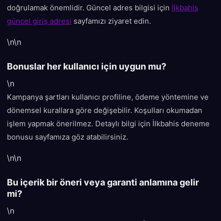
doğrulamak önemlidir. Güncel adres bilgisi için
İlkbahis
güncel giriş adresi
sayfamızı ziyaret edin.
\n\n
Bonuslar her kullanıcı için uygun mu?
\n
Kampanya şartları kullanıcı profiline, ödeme yöntemine ve
dönemsel kurallara göre değişebilir. Koşulları okumadan
işlem yapmak önerilmez. Detaylı bilgi için İlkbahis deneme
bonusu sayfamıza göz atabilirsiniz.
\n\n
Bu içerik bir öneri veya garanti anlamına gelir
mi?
\n