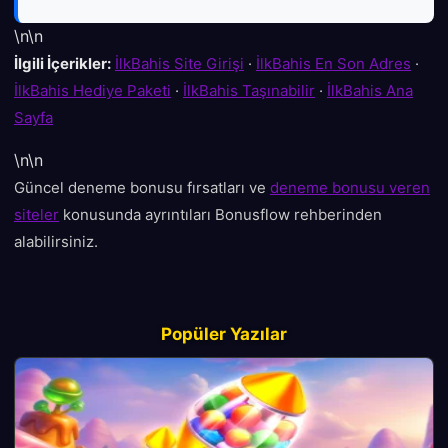
\n\n
İlgili İçerikler:
İlkBahis Site Girişi
·
İlkBahis En Son Adres
·
İlkBahis Hediye Paketi
·
İlkBahis Taşınabilir
·
İlkBahis Ana
Sayfa
\n\n
Güncel deneme bonusu fırsatları ve
deneme bonusu veren
siteler
konusunda ayrıntıları Bonusflow rehberinden
alabilirsiniz.
Popüler Yazılar