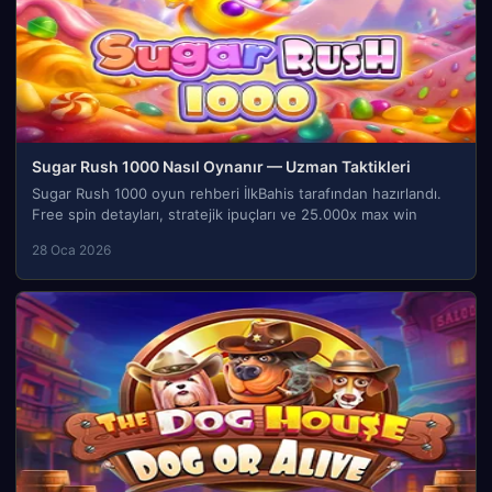
Sugar Rush 1000 Nasıl Oynanır — Uzman Taktikleri
Sugar Rush 1000 oyun rehberi İlkBahis tarafından hazırlandı.
Free spin detayları, stratejik ipuçları ve 25.000x max win
28 Oca 2026