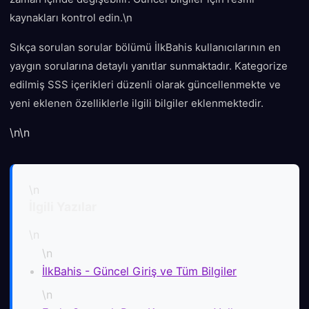
kaynakları kontrol edin.\n
Sıkça sorulan sorular bölümü İlkBahis kullanıcılarının en
yaygın sorularına detaylı yanıtlar sunmaktadır. Kategorize
edilmiş SSS içerikleri düzenli olarak güncellenmekte ve
yeni eklenen özelliklerle ilgili bilgiler eklenmektedir.
\n\n
\n
İlgili Yazılar
\n
\n
İlkBahis - Güncel Giriş ve Tüm Bilgiler
\n