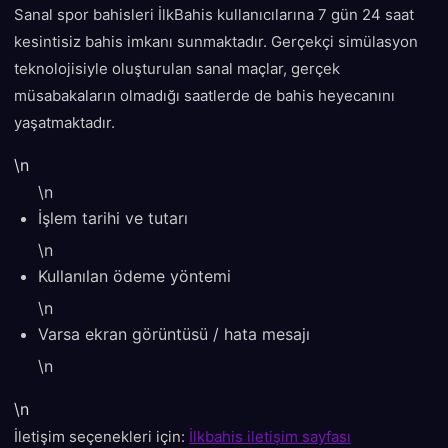
Sanal spor bahisleri İlkBahis kullanıcılarına 7 gün 24 saat
kesintisiz bahis imkanı sunmaktadır. Gerçekçi simülasyon
teknolojisiyle oluşturulan sanal maçlar, gerçek
müsabakaların olmadığı saatlerde de bahis heyecanını
yaşatmaktadır.
\n
\n
İşlem tarihi ve tutarı
\n
Kullanılan ödeme yöntemi
\n
Varsa ekran görüntüsü / hata mesajı
\n
\n
İletişim seçenekleri için:
İlkbahis iletişim sayfası