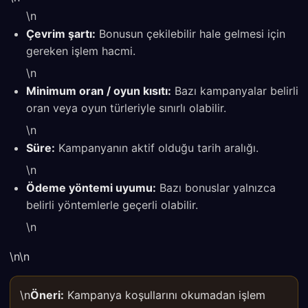
\n
Çevrim şartı:
Bonusun çekilebilir hale gelmesi için
gereken işlem hacmi.
\n
Minimum oran / oyun kısıtı:
Bazı kampanyalar belirli
oran veya oyun türleriyle sınırlı olabilir.
\n
Süre:
Kampanyanın aktif olduğu tarih aralığı.
\n
Ödeme yöntemi uyumu:
Bazı bonuslar yalnızca
belirli yöntemlerle geçerli olabilir.
\n
\n\n
\n
Öneri:
Kampanya koşullarını okumadan işlem