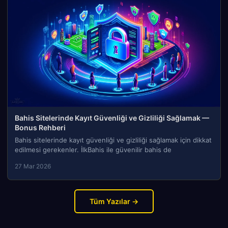
Bahis Sitelerinde Kayıt Güvenliği ve Gizliliği Sağlamak —
Bonus Rehberi
Bahis sitelerinde kayıt güvenliği ve gizliliği sağlamak için dikkat
edilmesi gerekenler. İlkBahis ile güvenilir bahis de
27 Mar 2026
Tüm Yazılar →