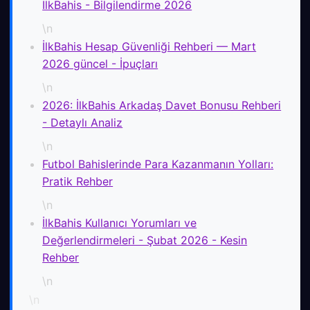
İlkBahis - Bilgilendirme 2026
\n
İlkBahis Hesap Güvenliği Rehberi — Mart
2026 güncel - İpuçları
\n
2026: İlkBahis Arkadaş Davet Bonusu Rehberi
- Detaylı Analiz
\n
Futbol Bahislerinde Para Kazanmanın Yolları:
Pratik Rehber
\n
İlkBahis Kullanıcı Yorumları ve
Değerlendirmeleri - Şubat 2026 - Kesin
Rehber
\n
\n