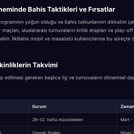
minde Bahis Taktikleri ve Fırsatlar
ogramının yoğun olduğu ve bahis tutkunlarının dikkatini çe
r maçları, uluslararası turnuvaların kritik etapları ve play-of
ndirir. İlkBahis mobil ve masaüstü kullanıcılarına bu süreçt
inliklerin Takvimi
 edilmesi gereken başlıca lig ve turnuvaların dönemsel dağ
Durum
Zaman 
28–32. hafta mücadeleleri
Mart -
i
Çeyrek finaller
Nisan 