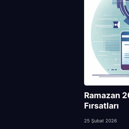
Ramazan 202
Fırsatları
25 Şubat 2026