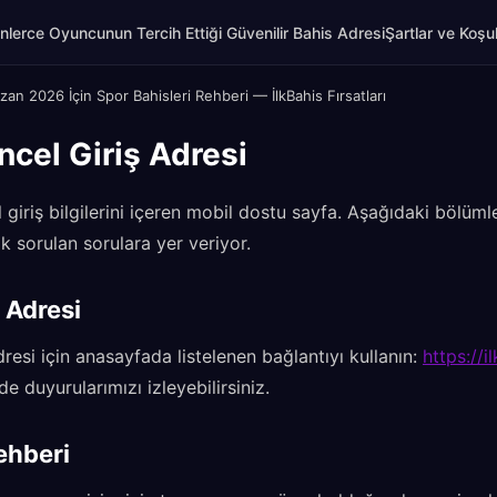
inlerce Oyuncunun Tercih Ettiği Güvenilir Bahis Adresi
Şartlar ve Koşul
an 2026 İçin Spor Bahisleri Rehberi — İlkBahis Fırsatları
ncel Giriş Adresi
 giriş bilgilerini içeren mobil dostu sayfa. Aşağıdaki bölümle
ık sorulan sorulara yer veriyor.
ş Adresi
resi için anasayfada listelenen bağlantıyı kullanın:
https://i
e duyurularımızı izleyebilirsiniz.
ehberi