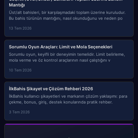
Mantığı
Üst/alt bahisleri, bir karşılaşmadaki toplam üzerine kuruludur.
Bu bahis türünün mantığını, nasıl okunduğunu ve neden po
13 Tem 2026
Sorumlu Oyun Araçları: Limit ve Mola Seçenekleri
Sorumlu oyun, keyifli bir deneyimin temelidir. Limit belirleme,
mola verme ve öz kontrol araçlarının nasıl çalıştığını v
10 Tem 2026
İlkBahis Şikayet ve Çözüm Rehberi 2026
İlkBahis kullanıcı şikayetleri ve markanın çözüm yaklaşımı: para
çekme, bonus, giriş, destek konularında pratik rehber.
3 Tem 2026