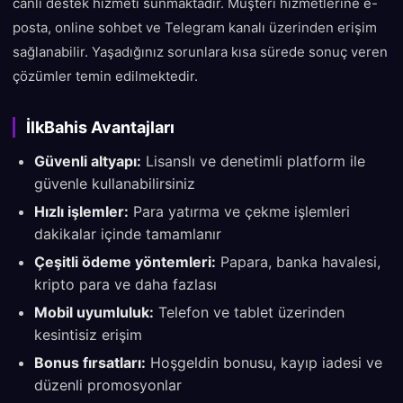
canlı destek hizmeti sunmaktadır. Müşteri hizmetlerine e-
posta, online sohbet ve Telegram kanalı üzerinden erişim
sağlanabilir. Yaşadığınız sorunlara kısa sürede sonuç veren
çözümler temin edilmektedir.
İlkBahis Avantajları
Güvenli altyapı:
Lisanslı ve denetimli platform ile
güvenle kullanabilirsiniz
Hızlı işlemler:
Para yatırma ve çekme işlemleri
dakikalar içinde tamamlanır
Çeşitli ödeme yöntemleri:
Papara, banka havalesi,
kripto para ve daha fazlası
Mobil uyumluluk:
Telefon ve tablet üzerinden
kesintisiz erişim
Bonus fırsatları:
Hoşgeldin bonusu, kayıp iadesi ve
düzenli promosyonlar