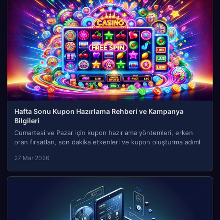
Hafta Sonu Kupon Hazırlama Rehberi ve Kampanya
Bilgileri
Cumartesi ve Pazar için kupon hazırlama yöntemleri, erken
oran fırsatları, son dakika etkenleri ve kupon oluşturma adıml
27 Mar 2026