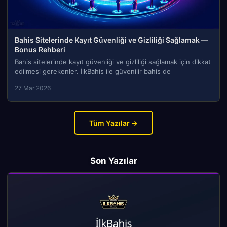
Bahis Sitelerinde Kayıt Güvenliği ve Gizliliği Sağlamak —
Bonus Rehberi
Bahis sitelerinde kayıt güvenliği ve gizliliği sağlamak için dikkat
edilmesi gerekenler. İlkBahis ile güvenilir bahis de
27 Mar 2026
Tüm Yazılar →
Son Yazılar