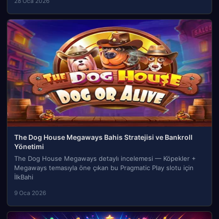
28 Oca 2026
The Dog House Megaways Bahis Stratejisi ve Bankroll
Yönetimi
The Dog House Megaways detaylı incelemesi — Köpekler +
Megaways temasıyla öne çıkan bu Pragmatic Play slotu için
İlkBahi
9 Oca 2026