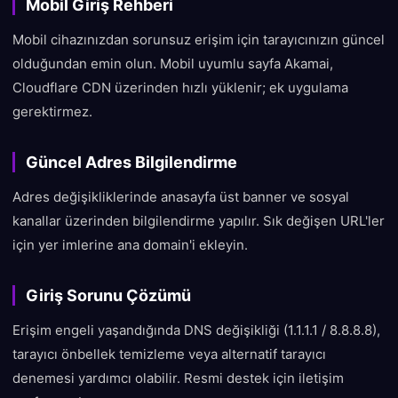
Mobil Giriş Rehberi
Mobil cihazınızdan sorunsuz erişim için tarayıcınızın güncel
olduğundan emin olun. Mobil uyumlu sayfa Akamai,
Cloudflare CDN üzerinden hızlı yüklenir; ek uygulama
gerektirmez.
Güncel Adres Bilgilendirme
Adres değişikliklerinde anasayfa üst banner ve sosyal
kanallar üzerinden bilgilendirme yapılır. Sık değişen URL'ler
için yer imlerine ana domain'i ekleyin.
Giriş Sorunu Çözümü
Erişim engeli yaşandığında DNS değişikliği (1.1.1.1 / 8.8.8.8),
tarayıcı önbellek temizleme veya alternatif tarayıcı
denemesi yardımcı olabilir. Resmi destek için iletişim