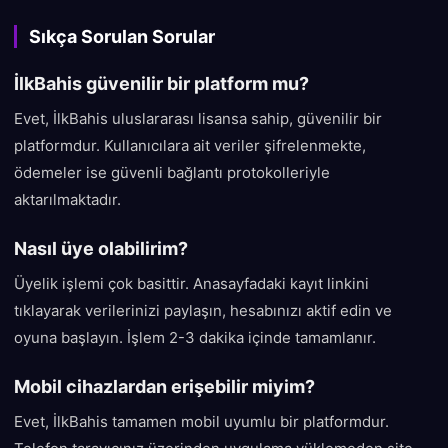
Sıkça Sorulan Sorular
İlkBahis güvenilir bir platform mu?
Evet, İlkBahis uluslararası lisansa sahip, güvenilir bir
platformdur. Kullanıcılara ait veriler şifrelenmekte,
ödemeler ise güvenli bağlantı protokolleriyle
aktarılmaktadır.
Nasıl üye olabilirim?
Üyelik işlemi çok basittir. Anasayfadaki kayıt linkini
tıklayarak verilerinizi paylaşın, hesabınızı aktif edin ve
oyuna başlayın. İşlem 2-3 dakika içinde tamamlanır.
Mobil cihazlardan erişebilir miyim?
Evet, İlkBahis tamamen mobil uyumlu bir platformdur.