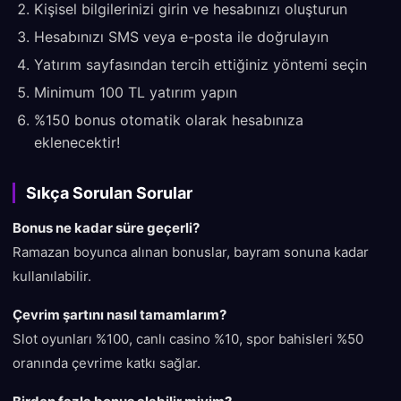
Kişisel bilgilerinizi girin ve hesabınızı oluşturun
Hesabınızı SMS veya e-posta ile doğrulayın
Yatırım sayfasından tercih ettiğiniz yöntemi seçin
Minimum 100 TL yatırım yapın
%150 bonus otomatik olarak hesabınıza
eklenecektir!
Sıkça Sorulan Sorular
Bonus ne kadar süre geçerli?
Ramazan boyunca alınan bonuslar, bayram sonuna kadar
kullanılabilir.
Çevrim şartını nasıl tamamlarım?
Slot oyunları %100, canlı casino %10, spor bahisleri %50
oranında çevrime katkı sağlar.