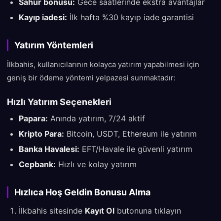
Sahur bonusu:
Gece saatlerinde ekstra avantajlar
Kayıp iadesi:
İlk hafta %30 kayıp iade garantisi
Yatırım Yöntemleri
İlkbahis, kullanıcılarının kolayca yatırım yapabilmesi için
geniş bir ödeme yöntemi yelpazesi sunmaktadır:
Hızlı Yatırım Seçenekleri
Papara:
Anında yatırım, 7/24 aktif
Kripto Para:
Bitcoin, USDT, Ethereum ile yatırım
Banka Havalesi:
EFT/Havale ile güvenli yatırım
Cepbank:
Hızlı ve kolay yatırım
Hızlıca Hoş Geldin Bonusu Alma
İlkbahis sitesinde
Kayıt Ol
butonuna tıklayın