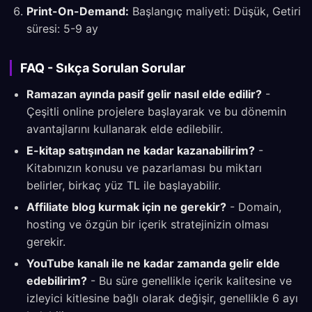
Print-On-Demand:
Başlangıç maliyeti: Düşük, Getiri
süresi: 5-9 ay
FAQ - Sıkça Sorulan Sorular
Ramazan ayında pasif gelir nasıl elde edilir?
-
Çeşitli online projelere başlayarak ve bu dönemin
avantajlarını kullanarak elde edilebilir.
E-kitap satışından ne kadar kazanabilirim?
-
Kitabınızın konusu ve pazarlaması bu miktarı
belirler, birkaç yüz TL ile başlayabilir.
Affiliate blog kurmak için ne gerekir?
- Domain,
hosting ve özgün bir içerik stratejinizin olması
gerekir.
YouTube kanalı ile ne kadar zamanda gelir elde
edebilirim?
- Bu süre genellikle içerik kalitesine ve
izleyici kitlesine bağlı olarak değişir, genellikle 6 ayı