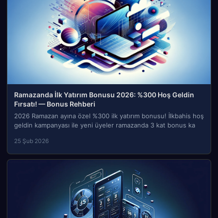
Ramazanda İlk Yatırım Bonusu 2026: %300 Hoş Geldin
Fırsatı! — Bonus Rehberi
2026 Ramazan ayına özel %300 ilk yatırım bonusu! İlkbahis hoş
geldin kampanyası ile yeni üyeler ramazanda 3 kat bonus ka
25 Şub 2026