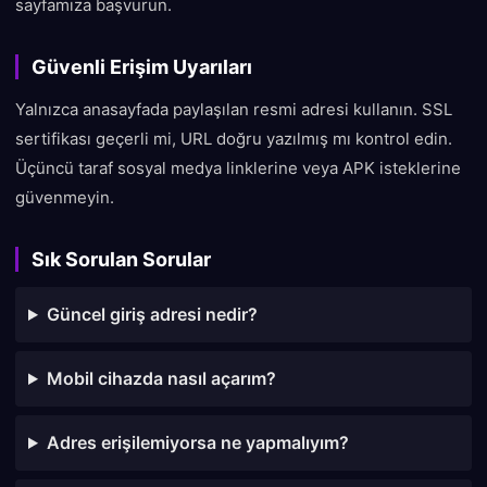
sayfamıza başvurun.
Güvenli Erişim Uyarıları
Yalnızca anasayfada paylaşılan resmi adresi kullanın. SSL
sertifikası geçerli mi, URL doğru yazılmış mı kontrol edin.
Üçüncü taraf sosyal medya linklerine veya APK isteklerine
güvenmeyin.
Sık Sorulan Sorular
Güncel giriş adresi nedir?
Mobil cihazda nasıl açarım?
Adres erişilemiyorsa ne yapmalıyım?