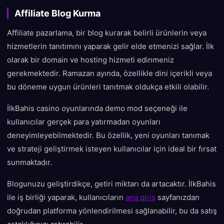
Affiliate Blog Kurma
Affiliate pazarlama, bir blog kurarak belirli ürünlerin veya
hizmetlerin tanıtımını yaparak gelir elde etmenizi sağlar. İlk
olarak bir domain ve hosting hizmeti edinmeniz
gerekmektedir. Ramazan ayında, özellikle dini içerikli veya
bu döneme uygun ürünleri tanıtmak oldukça etkili olabilir.
İlkBahis casino oyunlarında demo mod seçeneği ile
kullanıcılar gerçek para yatırmadan oyunları
deneyimleyebilmektedir. Bu özellik, yeni oyunları tanımak
ve strateji geliştirmek isteyen kullanıcılar için ideal bir fırsat
sunmaktadır.
Blogunuzu geliştirdikçe, getiri miktarı da artacaktır. İlkBahis
ile iş birliği yaparak, kullanıcıların
ana giriş
sayfanızdan
doğrudan platforma yönlendirilmesi sağlanabilir, bu da satış