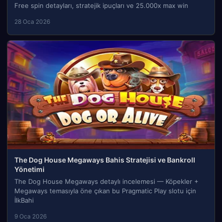
Free spin detayları, stratejik ipuçları ve 25.000x max win
28 Oca 2026
The Dog House Megaways Bahis Stratejisi ve Bankroll
Yönetimi
The Dog House Megaways detaylı incelemesi — Köpekler +
Megaways temasıyla öne çıkan bu Pragmatic Play slotu için
İlkBahi
9 Oca 2026