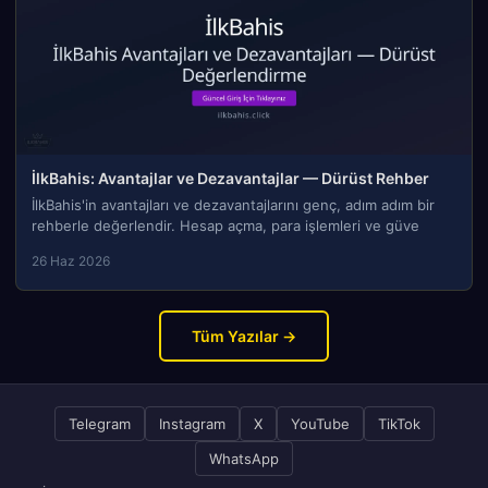
İlkBahis: Avantajlar ve Dezavantajlar — Dürüst Rehber
İlkBahis'in avantajları ve dezavantajlarını genç, adım adım bir
rehberle değerlendir. Hesap açma, para işlemleri ve güve
26 Haz 2026
Tüm Yazılar →
Telegram
Instagram
X
YouTube
TikTok
WhatsApp