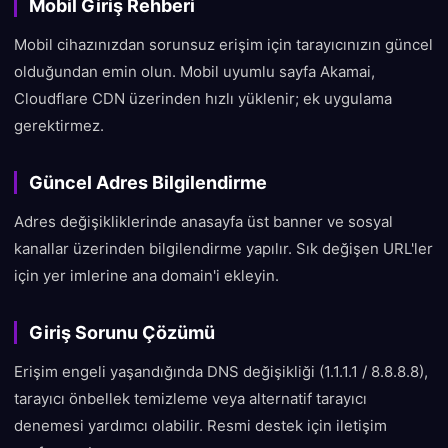
Mobil Giriş Rehberi
Mobil cihazınızdan sorunsuz erişim için tarayıcınızın güncel
olduğundan emin olun. Mobil uyumlu sayfa Akamai,
Cloudflare CDN üzerinden hızlı yüklenir; ek uygulama
gerektirmez.
Güncel Adres Bilgilendirme
Adres değişikliklerinde anasayfa üst banner ve sosyal
kanallar üzerinden bilgilendirme yapılır. Sık değişen URL'ler
için yer imlerine ana domain'i ekleyin.
Giriş Sorunu Çözümü
Erişim engeli yaşandığında DNS değişikliği (1.1.1.1 / 8.8.8.8),
tarayıcı önbellek temizleme veya alternatif tarayıcı
denemesi yardımcı olabilir. Resmi destek için iletişim