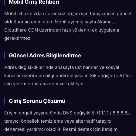
Mobil Giriş Rehberi
Mobil cihazınızdan sorunsuz erişim için tarayıcınızın güncel
olduğundan emin olun. Mobil uyumlu sayfa Akamai,
Cloudflare CDN üzerinden hızlı yüklenir; ek uygulama
gerektirmez.
Güncel Adres Bilgilendirme
Adres değişikliklerinde anasayfa üst banner ve sosyal
kanallar üzerinden bilgilendirme yapılır. Sık değişen URL'ler
için yer imlerine ana domain'i ekleyin.
Giriş Sorunu Çözümü
Erişim engeli yaşandığında DNS değişikliği (1.1.1.1 / 8.8.8.8),
tarayıcı önbellek temizleme veya alternatif tarayıcı
denemesi yardımcı olabilir. Resmi destek için iletişim