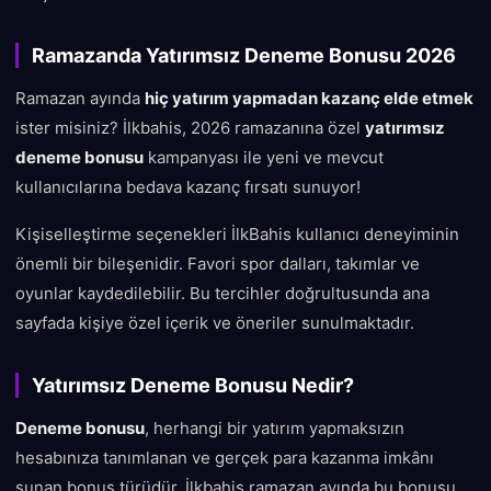
Ramazanda Yatırımsız Deneme Bonusu 2026
Ramazan ayında
hiç yatırım yapmadan kazanç elde etmek
ister misiniz? İlkbahis, 2026 ramazanına özel
yatırımsız
deneme bonusu
kampanyası ile yeni ve mevcut
kullanıcılarına bedava kazanç fırsatı sunuyor!
Kişiselleştirme seçenekleri İlkBahis kullanıcı deneyiminin
önemli bir bileşenidir. Favori spor dalları, takımlar ve
oyunlar kaydedilebilir. Bu tercihler doğrultusunda ana
sayfada kişiye özel içerik ve öneriler sunulmaktadır.
Yatırımsız Deneme Bonusu Nedir?
Deneme bonusu
, herhangi bir yatırım yapmaksızın
hesabınıza tanımlanan ve gerçek para kazanma imkânı
sunan bonus türüdür. İlkbahis ramazan ayında bu bonusu