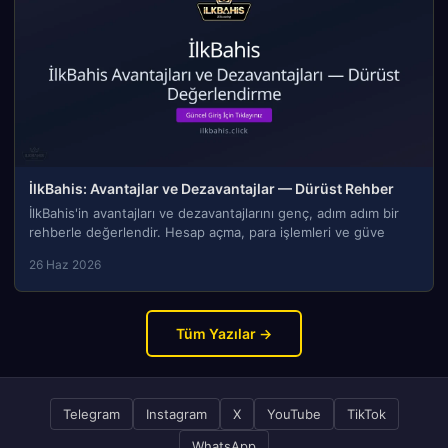
İlkBahis: Avantajlar ve Dezavantajlar — Dürüst Rehber
İlkBahis'in avantajları ve dezavantajlarını genç, adım adım bir
rehberle değerlendir. Hesap açma, para işlemleri ve güve
26 Haz 2026
Tüm Yazılar →
Telegram
Instagram
X
YouTube
TikTok
WhatsApp