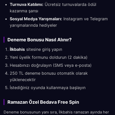
Turnuva Katılımı:
Ücretsiz turnuvalarda ödül
kazanma şansı
Sosyal Medya Yarışmaları:
Instagram ve Telegram
yarışmalarında hediyeler
Deneme Bonusu Nasıl Alınır?
İlkbahis
sitesine giriş yapın
Yeni üyelik formunu doldurun (2 dakika)
Hesabınızı doğrulayın (SMS veya e-posta)
250 TL deneme bonusu otomatik olarak
yüklenecektir
İstediğiniz oyunda kullanmaya başlayın
Ramazan Özel Bedava Free Spin
Deneme bonusunun yanı sıra, İlkbahis ramazan ayında her