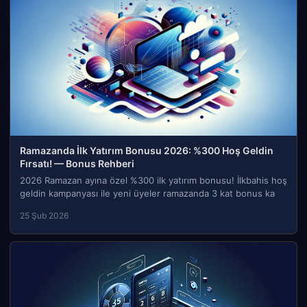
Ramazanda İlk Yatırım Bonusu 2026: %300 Hoş Geldin
Fırsatı! — Bonus Rehberi
2026 Ramazan ayına özel %300 ilk yatırım bonusu! İlkbahis hoş
geldin kampanyası ile yeni üyeler ramazanda 3 kat bonus ka
25 Şub 2026