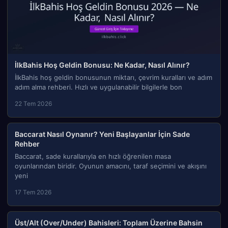
İlkBahis Hoş Geldin Bonusu: Ne Kadar, Nasıl Alınır?
İlkBahis hoş geldin bonusunun miktarı, çevrim kuralları ve adım
adım alma rehberi. Hızlı ve uygulanabilir bilgilerle bon
22 Tem 2026
Baccarat Nasıl Oynanır? Yeni Başlayanlar İçin Sade
Rehber
Baccarat, sade kurallarıyla en hızlı öğrenilen masa
oyunlarından biridir. Oyunun amacını, taraf seçimini ve akışını
yeni
17 Tem 2026
Üst/Alt (Over/Under) Bahisleri: Toplam Üzerine Bahsin