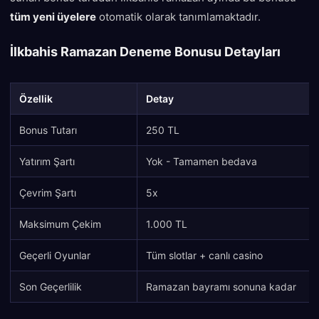
tüm yeni üyelere
otomatik olarak tanımlamaktadır.
İlkbahis Ramazan Deneme Bonusu Detayları
Özellik
Detay
Bonus Tutarı
250 TL
Yatırım Şartı
Yok - Tamamen bedava
Çevrim Şartı
5x
Maksimum Çekim
1.000 TL
Geçerli Oyunlar
Tüm slotlar + canlı casino
Son Geçerlilik
Ramazan bayramı sonuna kadar