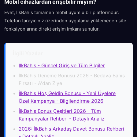
Mobil cihazlardan erişebilir miyim?
Evet, İlkBahis tamamen mobil uyumlu bir platformdur.
Telefon tarayıcınız üzerinden uygulama yüklemeden site
fonksiyonlarına direkt erişim imkanı sunulur.
İlgili Yazılar
İlkBahis - Güncel Giriş ve Tüm Bilgiler
İlkBahis Deneme Bonusu 2026 - Bedava Bahis
Fırsatı - A'dan Z'ye
İlkBahis Hoş Geldin Bonusu - Yeni Üyelere
Özel Kampanya - Bilgilendirme 2026
İlkBahis Bonus Çeşitleri 2026 - Tüm
Kampanyalar Rehberi - Detaylı Analiz
2026: İlkBahis Arkadaş Davet Bonusu Rehberi
- Detaylı Analiz