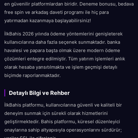
en güvenilir platformlardan biridir. Deneme bonusu, bedava
free spin ve arkadaş daveti programı ile hiç para
yatırmadan kazanmaya başlayabilirsiniz!
İlkBahis 2026 yılında ödeme yöntemlerini genişleterek
kullanıcılarına daha fazla seçenek sunmaktadır. banka
havalesi ve papara başta olmak üzere modern ödeme
çözümleri entegre edilmiştir. Tüm yatırım işlemleri anlık
olarak hesaba yansıtılmakta ve işlem geçmişi detaylı
biçimde raporlanmaktadır.
Detaylı Bilgi ve Rehber
İlkBahis platformu, kullanıcılarına güvenli ve kaliteli bir
deneyim sunmak için sürekli olarak hizmetlerini
geliştirmektedir. Bahis platformu, küresel düzenleyici
onaylarına sahip altyapısıyla operasyonlarını sürdürür;