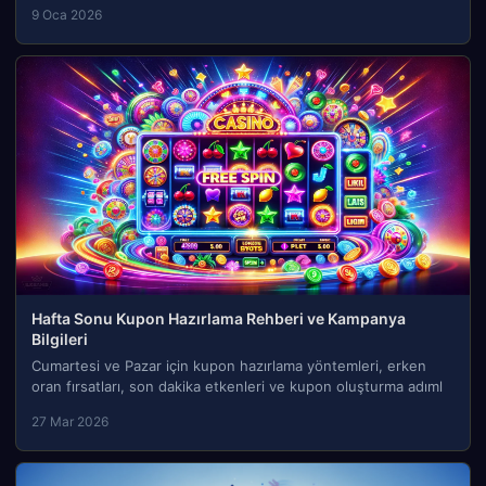
9 Oca 2026
Hafta Sonu Kupon Hazırlama Rehberi ve Kampanya
Bilgileri
Cumartesi ve Pazar için kupon hazırlama yöntemleri, erken
oran fırsatları, son dakika etkenleri ve kupon oluşturma adıml
27 Mar 2026