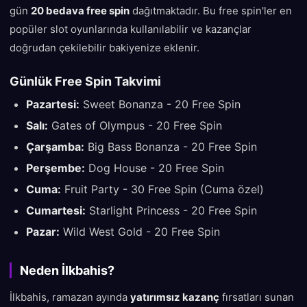
gün
20 bedava free spin
dağıtmaktadır. Bu free spin'ler en
popüler slot oyunlarında kullanılabilir ve kazançlar
doğrudan çekilebilir bakiyenize eklenir.
Günlük Free Spin Takvimi
Pazartesi:
Sweet Bonanza - 20 Free Spin
Salı:
Gates of Olympus - 20 Free Spin
Çarşamba:
Big Bass Bonanza - 20 Free Spin
Perşembe:
Dog House - 20 Free Spin
Cuma:
Fruit Party - 30 Free Spin (Cuma özel)
Cumartesi:
Starlight Princess - 20 Free Spin
Pazar:
Wild West Gold - 20 Free Spin
Neden İlkbahis?
İlkbahis, ramazan ayında
yatırımsız kazanç
fırsatları sunan