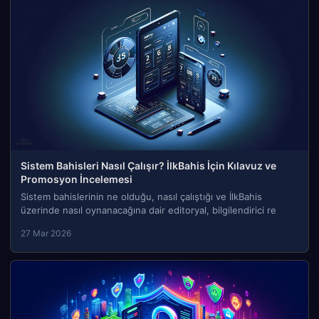
Sistem Bahisleri Nasıl Çalışır? İlkBahis İçin Kılavuz ve
Promosyon İncelemesi
Sistem bahislerinin ne olduğu, nasıl çalıştığı ve İlkBahis
üzerinde nasıl oynanacağına dair editoryal, bilgilendirici re
27 Mar 2026