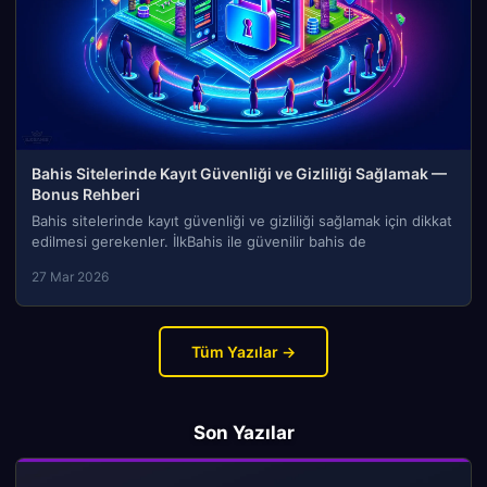
Bahis Sitelerinde Kayıt Güvenliği ve Gizliliği Sağlamak —
Bonus Rehberi
Bahis sitelerinde kayıt güvenliği ve gizliliği sağlamak için dikkat
edilmesi gerekenler. İlkBahis ile güvenilir bahis de
27 Mar 2026
Tüm Yazılar →
Son Yazılar