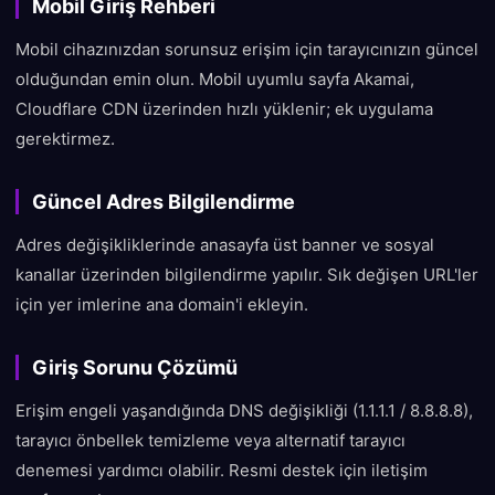
Mobil Giriş Rehberi
Mobil cihazınızdan sorunsuz erişim için tarayıcınızın güncel
olduğundan emin olun. Mobil uyumlu sayfa Akamai,
Cloudflare CDN üzerinden hızlı yüklenir; ek uygulama
gerektirmez.
Güncel Adres Bilgilendirme
Adres değişikliklerinde anasayfa üst banner ve sosyal
kanallar üzerinden bilgilendirme yapılır. Sık değişen URL'ler
için yer imlerine ana domain'i ekleyin.
Giriş Sorunu Çözümü
Erişim engeli yaşandığında DNS değişikliği (1.1.1.1 / 8.8.8.8),
tarayıcı önbellek temizleme veya alternatif tarayıcı
denemesi yardımcı olabilir. Resmi destek için iletişim