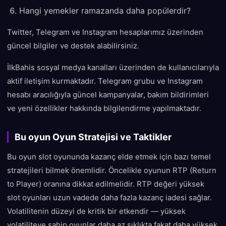
Hangi yemekler ramazanda daha popülerdir?
Twitter, Telegram ve Instagram hesaplarımız üzerinden
güncel bilgiler ve destek alabilirsiniz.
İlkBahis sosyal medya kanalları üzerinden de kullanıcılarıyla
aktif iletişim kurmaktadır. Telegram grubu ve Instagram
hesabı aracılığıyla güncel kampanyalar, bakım bildirimleri
ve yeni özellikler hakkında bilgilendirme yapılmaktadır.
Bu oyun Oyun Stratejisi ve Taktikler
Bu oyun slot oyununda kazanç elde etmek için bazı temel
stratejileri bilmek önemlidir. Öncelikle oyunun RTP (Return
to Player) oranına dikkat edilmelidir. RTP değeri yüksek
slot oyunları uzun vadede daha fazla kazanç iadesi sağlar.
Volatilitenin düzeyi de kritik bir etkendir — yüksek
volatiliteye sahip oyunlar daha az sıklıkta fakat daha yüksek