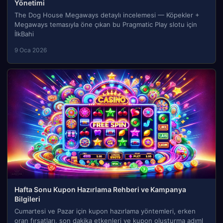
Yönetimi
The Dog House Megaways detaylı incelemesi — Köpekler +
Megaways temasıyla öne çıkan bu Pragmatic Play slotu için
İlkBahi
9 Oca 2026
Hafta Sonu Kupon Hazırlama Rehberi ve Kampanya
Bilgileri
Cumartesi ve Pazar için kupon hazırlama yöntemleri, erken
oran fırsatları, son dakika etkenleri ve kupon oluşturma adıml