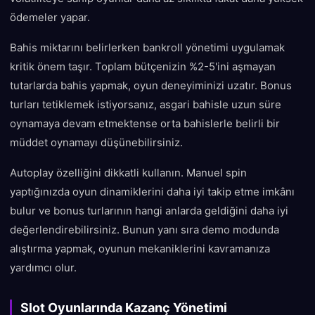
ödemeler yapar.
Bahis miktarını belirlerken bankroll yönetimi uygulamak
kritik önem taşır. Toplam bütçenizin %2-5'ini aşmayan
tutarlarda bahis yapmak, oyun deneyiminizi uzatır. Bonus
turları tetiklemek istiyorsanız, asgari bahisle uzun süre
oynamaya devam etmektense orta bahislerle belirli bir
müddet oynamayı düşünebilirsiniz.
Autoplay özelliğini dikkatli kullanın. Manuel spin
yaptığınızda oyun dinamiklerini daha iyi takip etme imkânı
bulur ve bonus turlarının hangi anlarda geldiğini daha iyi
değerlendirebilirsiniz. Bunun yanı sıra demo modunda
alıştırma yapmak, oyunun mekaniklerini kavramanıza
yardımcı olur.
Slot Oyunlarında Kazanç Yönetimi