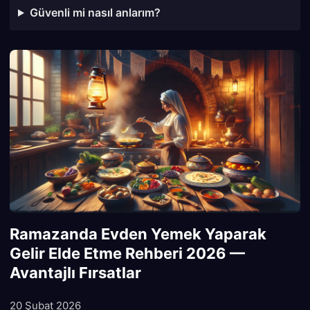
Güvenli mi nasıl anlarım?
Ramazanda Evden Yemek Yaparak
Gelir Elde Etme Rehberi 2026 —
Avantajlı Fırsatlar
20 Şubat 2026