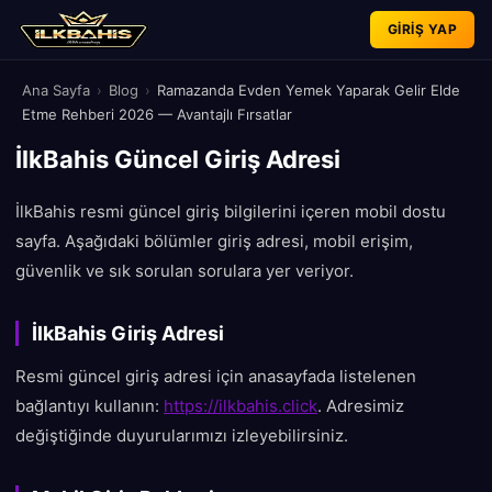
GIRIŞ YAP
Ana Sayfa
›
Blog
›
Ramazanda Evden Yemek Yaparak Gelir Elde
Etme Rehberi 2026 — Avantajlı Fırsatlar
İlkBahis Güncel Giriş Adresi
İlkBahis resmi güncel giriş bilgilerini içeren mobil dostu
sayfa. Aşağıdaki bölümler giriş adresi, mobil erişim,
güvenlik ve sık sorulan sorulara yer veriyor.
İlkBahis Giriş Adresi
Resmi güncel giriş adresi için anasayfada listelenen
bağlantıyı kullanın:
https://ilkbahis.click
. Adresimiz
değiştiğinde duyurularımızı izleyebilirsiniz.