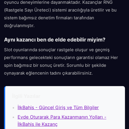
oyuncu deneyimlerine dayanmaktadır. Kazançlar RNG
(Rastgele Sayı Üreteci) sistemi aracılığıyla üretilir ve bu
sistem bağımsız denetim firmaları tarafından
doğrulanmıştır.
Aynı kazancı ben de elde edebilir miyim?
Slot oyunlarında sonuçlar rastgele oluşur ve geçmiş
performans gelecekteki sonuçların garantisi olamaz Her
spin bağımsız bir sonuç üretir. Sorumlu bir şekilde
oynayarak eğlencenin tadını çıkarabilirsiniz.
İlgili Yazılar
İlkBahis - Güncel Giriş ve Tüm Bilgiler
Evde Oturarak Para Kazanmanın Yolları -
İlkBahis ile Kazanç