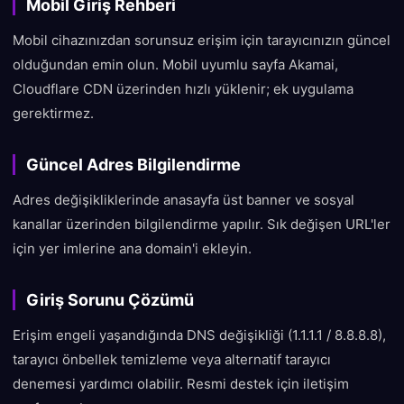
Mobil Giriş Rehberi
Mobil cihazınızdan sorunsuz erişim için tarayıcınızın güncel
olduğundan emin olun. Mobil uyumlu sayfa Akamai,
Cloudflare CDN üzerinden hızlı yüklenir; ek uygulama
gerektirmez.
Güncel Adres Bilgilendirme
Adres değişikliklerinde anasayfa üst banner ve sosyal
kanallar üzerinden bilgilendirme yapılır. Sık değişen URL'ler
için yer imlerine ana domain'i ekleyin.
Giriş Sorunu Çözümü
Erişim engeli yaşandığında DNS değişikliği (1.1.1.1 / 8.8.8.8),
tarayıcı önbellek temizleme veya alternatif tarayıcı
denemesi yardımcı olabilir. Resmi destek için iletişim