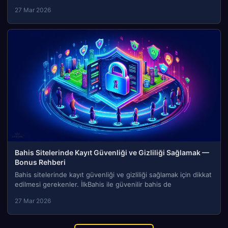
27 Mar 2026
Bahis Sitelerinde Kayıt Güvenliği ve Gizliliği Sağlamak —
Bonus Rehberi
Bahis sitelerinde kayıt güvenliği ve gizliliği sağlamak için dikkat
edilmesi gerekenler. İlkBahis ile güvenilir bahis de
27 Mar 2026