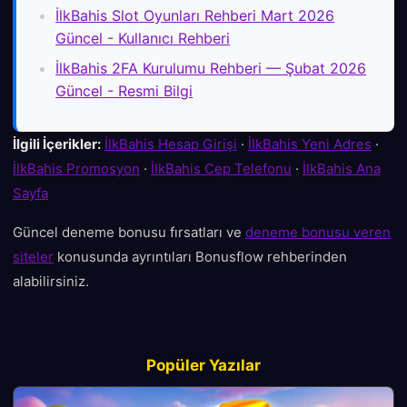
İlkBahis Slot Oyunları Rehberi Mart 2026
Güncel - Kullanıcı Rehberi
İlkBahis 2FA Kurulumu Rehberi — Şubat 2026
Güncel - Resmi Bilgi
İlgili İçerikler:
İlkBahis Hesap Girişi
·
İlkBahis Yeni Adres
·
İlkBahis Promosyon
·
İlkBahis Cep Telefonu
·
İlkBahis Ana
Sayfa
Güncel deneme bonusu fırsatları ve
deneme bonusu veren
siteler
konusunda ayrıntıları Bonusflow rehberinden
alabilirsiniz.
Popüler Yazılar