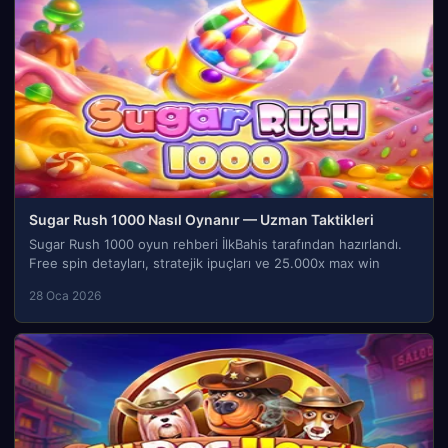
Sugar Rush 1000 Nasıl Oynanır — Uzman Taktikleri
Sugar Rush 1000 oyun rehberi İlkBahis tarafından hazırlandı.
Free spin detayları, stratejik ipuçları ve 25.000x max win
28 Oca 2026