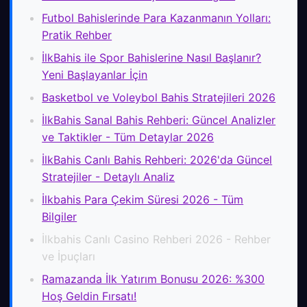
Futbol Bahislerinde Para Kazanmanın Yolları:
Pratik Rehber
İlkBahis ile Spor Bahislerine Nasıl Başlanır?
Yeni Başlayanlar İçin
Basketbol ve Voleybol Bahis Stratejileri 2026
İlkBahis Sanal Bahis Rehberi: Güncel Analizler
ve Taktikler - Tüm Detaylar 2026
İlkBahis Canlı Bahis Rehberi: 2026'da Güncel
Stratejiler - Detaylı Analiz
İlkbahis Para Çekim Süresi 2026 - Tüm
Bilgiler
İlkbahis Canlı Casino Rehberi 2026 - Rehber
ve İpuçları
Ramazanda İlk Yatırım Bonusu 2026: %300
Hoş Geldin Fırsatı!