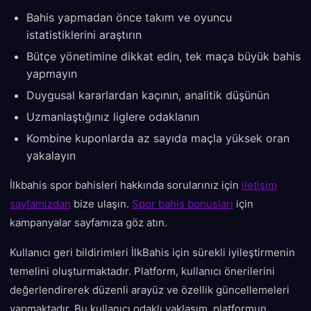
Bahis yapmadan önce takım ve oyuncu
istatistiklerini araştırın
Bütçe yönetimine dikkat edin, tek maça büyük bahis
yapmayın
Duygusal kararlardan kaçının, analitik düşünün
Uzmanlaştığınız liglere odaklanın
Kombine kuponlarda az sayıda maçla yüksek oran
yakalayın
İlkbahis spor bahisleri hakkında sorularınız için
iletişim
sayfamızdan
bize ulaşın.
Spor bahis bonusları
için
kampanyalar sayfamıza göz atın.
Kullanıcı geri bildirimleri İlkBahis için sürekli iyileştirmenin
temelini oluşturmaktadır. Platform, kullanıcı önerilerini
değerlendirerek düzenli arayüz ve özellik güncellemeleri
yapmaktadır. Bu kullanıcı odaklı yaklaşım, platformun