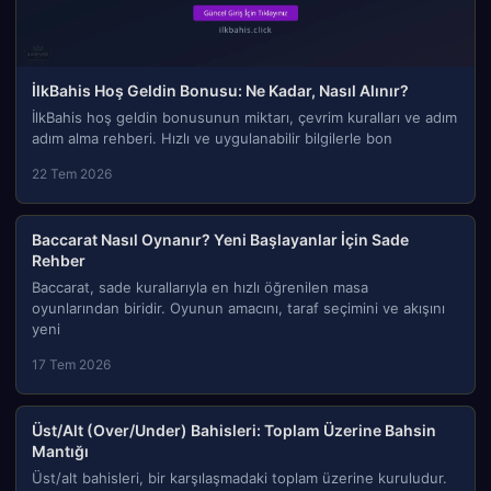
İlkBahis Hoş Geldin Bonusu: Ne Kadar, Nasıl Alınır?
İlkBahis hoş geldin bonusunun miktarı, çevrim kuralları ve adım
adım alma rehberi. Hızlı ve uygulanabilir bilgilerle bon
22 Tem 2026
Baccarat Nasıl Oynanır? Yeni Başlayanlar İçin Sade
Rehber
Baccarat, sade kurallarıyla en hızlı öğrenilen masa
oyunlarından biridir. Oyunun amacını, taraf seçimini ve akışını
yeni
17 Tem 2026
Üst/Alt (Over/Under) Bahisleri: Toplam Üzerine Bahsin
Mantığı
Üst/alt bahisleri, bir karşılaşmadaki toplam üzerine kuruludur.