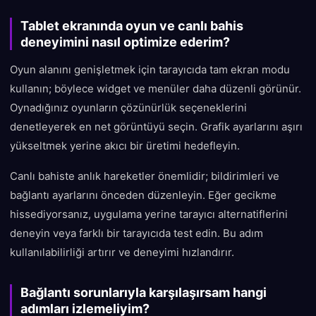
Tablet ekranında oyun ve canlı bahis
deneyimini nasıl optimize ederim?
Oyun alanını genişletmek için tarayıcıda tam ekran modu
kullanın; böylece widget ve menüler daha düzenli görünür.
Oynadığınız oyunların çözünürlük seçeneklerini
denetleyerek en net görüntüyü seçin. Grafik ayarlarını aşırı
yükseltmek yerine akıcı bir üretimi hedefleyin.
Canlı bahiste anlık hareketler önemlidir; bildirimleri ve
bağlantı ayarlarını önceden düzenleyin. Eğer gecikme
hissediyorsanız, uygulama yerine tarayıcı alternatiflerini
deneyin veya farklı bir tarayıcıda test edin. Bu adım
kullanılabilirliği artırır ve deneyimi hızlandırır.
Bağlantı sorunlarıyla karşılaşırsam hangi
adımları izlemeliyim?