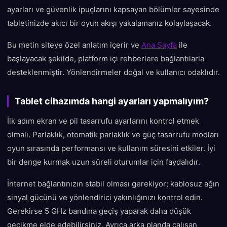
ayarları ve güvenlik ipuçlarını kapsayan bölümler sayesinde
tabletinizde akıcı bir oyun akışı yakalamanız kolaylaşacak.
Bu metin siteye özel anlatım içerir ve
Ana Sayfa
ile
başlayacak şekilde, platform içi rehberlere bağlantılarla
desteklenmiştir. Yönlendirmeler doğal ve kullanıcı odaklıdır.
Tablet cihazımda hangi ayarları yapmalıyım?
İlk adım ekran ve pil tasarrufu ayarlarını kontrol etmek
olmalı. Parlaklık, otomatik parlaklık ve güç tasarrufu modları
oyun sırasında performansı ve kullanım süresini etkiler. İyi
bir denge kurmak uzun süreli oturumlar için faydalıdır.
İnternet bağlantınızın stabil olması gerekiyor; kablosuz ağın
sinyal gücünü ve yönlendirici yakınlığınızı kontrol edin.
Gerekirse 5 GHz bandına geçiş yaparak daha düşük
gecikme elde edebilirsiniz. Ayrıca arka planda çalışan