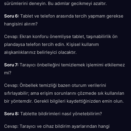
sürümlerini deneyin. Bu adımlar gecikmeyi azaltır.
Soru 6:
Tablet ve telefon arasında tercih yapmam gerekse
hangisini alırım?
Cevap: Ekran konforu önemliyse tablet, taşınabilirlik ön
plandaysa telefon tercih edin. Kişisel kullanım
alışkanlıklarınız belirleyici olacaktır.
Soru 7:
Tarayıcı önbelleğini temizlemek işlemimi etkilemez
mi?
Cevap: Önbellek temizliği bazen oturum verilerini
sıfırlayabilir; ama erişim sorunlarını çözmede sık kullanılan
bir yöntemdir. Gerekli bilgileri kaydettiğinizden emin olun.
Soru 8:
Tablette bildirimleri nasıl yönetebilirim?
Cevap: Tarayıcı ve cihaz bildirim ayarlarından hangi