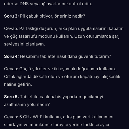
ederse DNS veya ağ ayarlarını kontrol edin.
Soru 3:
Pil çabuk bitiyor, öneriniz nedir?
Cevap: Parlaklığı düşürün, arka plan uygulamalarını kapatın
ve güç tasarrufu modunu kullanın. Uzun oturumlarda şarj
seviyesini planlayın.
Soru 4:
Hesabımı tablette nasıl daha güvenli tutarım?
Cevap: Güçlü şifreler ve iki aşamalı doğrulama kullanın.
Ortak ağlarda dikkatli olun ve oturum kapatmayı alışkanlık
haline getirin.
Soru 5:
Tablet ile canlı bahis yaparken gecikmeyi
azaltmanın yolu nedir?
Cevap: 5 GHz Wi-Fi kullanın, arka plan veri kullanımını
sınırlayın ve mümkünse tarayıcı yerine farklı tarayıcı