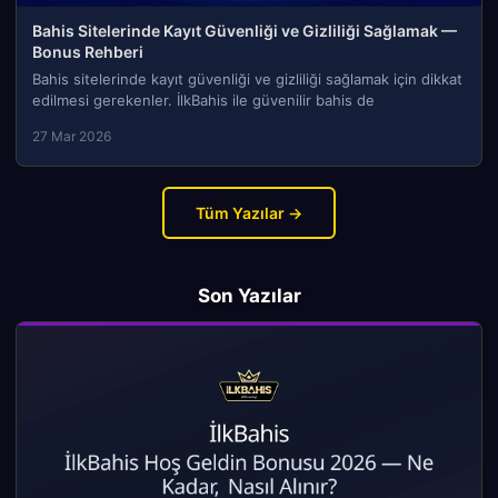
Bahis Sitelerinde Kayıt Güvenliği ve Gizliliği Sağlamak —
Bonus Rehberi
Bahis sitelerinde kayıt güvenliği ve gizliliği sağlamak için dikkat
edilmesi gerekenler. İlkBahis ile güvenilir bahis de
27 Mar 2026
Tüm Yazılar →
Son Yazılar