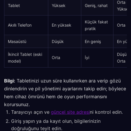
Orta -
Tablet
Yüksek
Geniş, rahat
Yüksek
Küçük fakat
Akıllı Telefon
En yüksek
Orta
pratik
Masaüstü
Düşük
En geniş
En yük
İkincil Tablet (eski
Düşük 
Orta
İyi
model)
Orta
Bilgi:
Tabletinizi uzun süre kullanırken ara verip gözü
dinlendirin ve pil yönetimi ayarlarını takip edin; böylece
hem cihaz ömrünü hem de oyun performansını
korursunuz.
Tarayıcıyı açın ve
güncel site adresi
ni kontrol edin.
Giriş yapın ya da kayıt olun, bilgilerinizin
doğruluğunu teyit edin.