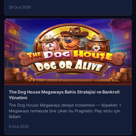
28 Oca 2026
The Dog House Megaways Bahis Stratejisi ve Bankroll
Yönetimi
The Dog House Megaways detaylı incelemesi — Köpekler +
Megaways temasıyla öne çıkan bu Pragmatic Play slotu için
İlkBahi
9 Oca 2026