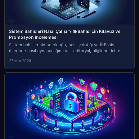
Sistem Bahisleri Nasıl Çalışır? İlkBahis İçin Kılavuz ve
Promosyon İncelemesi
Sistem bahislerinin ne olduğu, nasıl çalıştığı ve İlkBahis
üzerinde nasıl oynanacağına dair editoryal, bilgilendirici re
27 Mar 2026