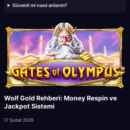
Güvenli mi nasıl anlarım?
Wolf Gold Rehberi: Money Respin ve
Jackpot Sistemi
17 Şubat 2026