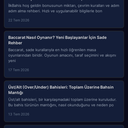
İlkBahis hoş geldin bonusunun miktarı, çevrim kuralları ve adım
adım alma rehberi. Hızlı ve uygulanabilir bilgilerle bon
22 Tem 2026
Baccarat Nasıl Oynanır? Yeni Başlayanlar İçin Sade
Rehber
Baccarat, sade kurallarıyla en hızlı öğrenilen masa
oyunlarından biridir. Oyunun amacını, taraf seçimini ve akışını
yeni
17 Tem 2026
Üst/Alt (Over/Under) Bahisleri: Toplam Üzerine Bahsin
Mantığı
Üst/alt bahisleri, bir karşılaşmadaki toplam üzerine kuruludur.
Bu bahis türünün mantığını, nasıl okunduğunu ve neden po
13 Tem 2026