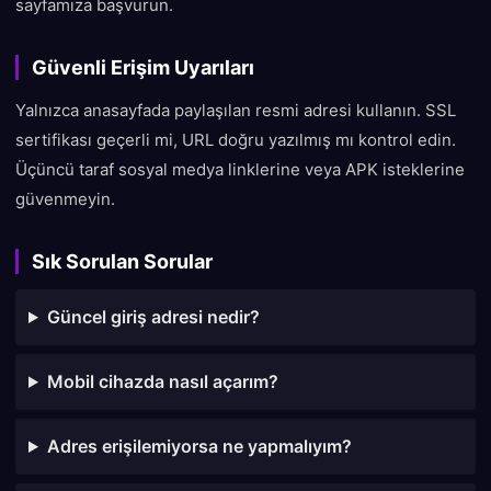
sayfamıza başvurun.
Güvenli Erişim Uyarıları
Yalnızca anasayfada paylaşılan resmi adresi kullanın. SSL
sertifikası geçerli mi, URL doğru yazılmış mı kontrol edin.
Üçüncü taraf sosyal medya linklerine veya APK isteklerine
güvenmeyin.
Sık Sorulan Sorular
Güncel giriş adresi nedir?
Mobil cihazda nasıl açarım?
Adres erişilemiyorsa ne yapmalıyım?