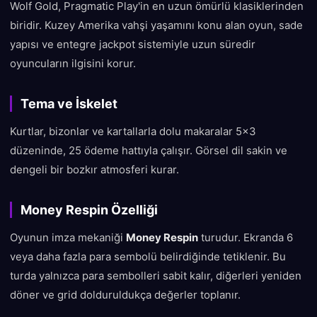
Wolf Gold, Pragmatic Play'in en uzun ömürlü klasiklerinden
biridir. Kuzey Amerika vahşi yaşamını konu alan oyun, sade
yapısı ve entegre jackpot sistemiyle uzun süredir
oyuncuların ilgisini korur.
Tema ve İskelet
Kurtlar, bizonlar ve kartallarla dolu makaralar 5x3
düzeninde, 25 ödeme hattıyla çalışır. Görsel dil sakin ve
dengeli bir bozkır atmosferi kurar.
Money Respin Özelliği
Oyunun imza mekaniği
Money Respin
turudur. Ekranda 6
veya daha fazla para sembolü belirdiğinde tetiklenir. Bu
turda yalnızca para sembolleri sabit kalır, diğerleri yeniden
döner ve grid dolduruldukça değerler toplanır.