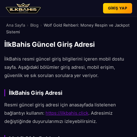
GIRIŞ YAP
Ana Sayfa
›
Blog
›
Wolf Gold Rehberi: Money Respin ve Jackpot
Sistemi
İlkBahis Güncel Giriş Adresi
İlkBahis resmi güncel giriş bilgilerini içeren mobil dostu
sayfa. Aşağıdaki bölümler giriş adresi, mobil erişim,
güvenlik ve sık sorulan sorulara yer veriyor.
İlkBahis Giriş Adresi
Resmi güncel giriş adresi için anasayfada listelenen
bağlantıyı kullanın:
https://ilkbahis.click
. Adresimiz
değiştiğinde duyurularımızı izleyebilirsiniz.