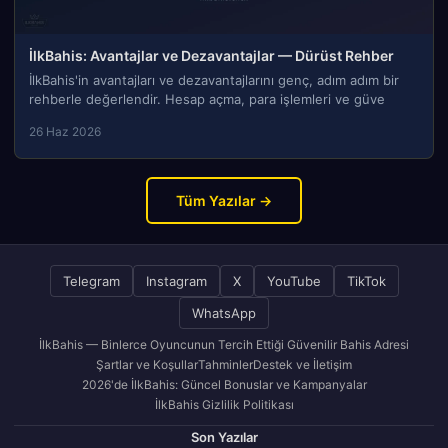
İlkBahis: Avantajlar ve Dezavantajlar — Dürüst Rehber
İlkBahis'in avantajları ve dezavantajlarını genç, adım adım bir
rehberle değerlendir. Hesap açma, para işlemleri ve güve
26 Haz 2026
Tüm Yazılar →
Telegram
Instagram
X
YouTube
TikTok
WhatsApp
İlkBahis — Binlerce Oyuncunun Tercih Ettiği Güvenilir Bahis Adresi
Şartlar ve Koşullar
Tahminler
Destek ve İletişim
2026'de İlkBahis: Güncel Bonuslar ve Kampanyalar
İlkBahis Gizlilik Politikası
Son Yazılar