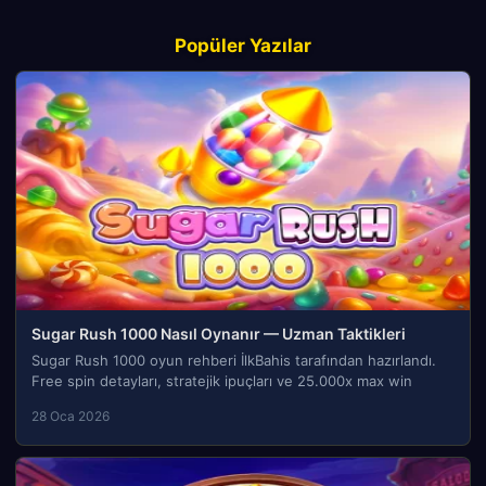
Popüler Yazılar
Sugar Rush 1000 Nasıl Oynanır — Uzman Taktikleri
Sugar Rush 1000 oyun rehberi İlkBahis tarafından hazırlandı.
Free spin detayları, stratejik ipuçları ve 25.000x max win
28 Oca 2026