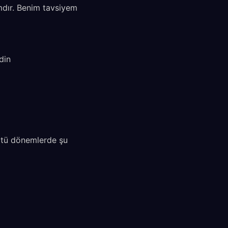
ımdır. Benim tavsiyem
din
Kötü dönemlerde şu