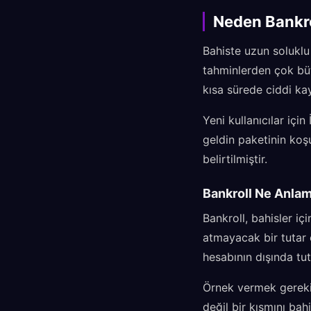
Neden Bankrol
Bahiste uzun soluklu
tahminlerden çok büt
kısa sürede ciddi ka
Yeni kullanıcılar iç
geldin paketinin koş
belirtilmiştir.
Bankroll Ne Anlam
Bankroll, bahisler iç
atmayacak bir tutar 
hesabının dışında tu
Örnek vermek gerekir
değil bir kısmını bah