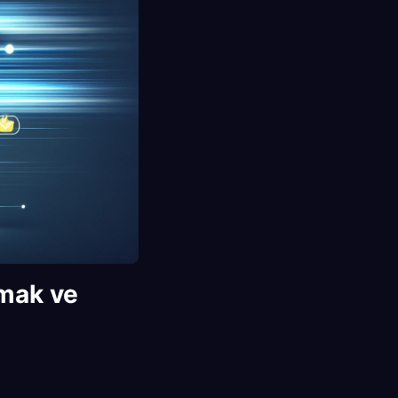
umak ve