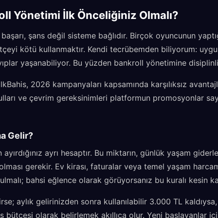
l Yönetimi İlk Önceliğiniz Olmalı?
 başarı, şans değil sisteme bağlıdır. Birçok oyuncunun yaptığ
çeyi kötü kullanmaktır. Kendi tecrübemden biliyorum: uygu
yıplar yaşanabiliyor. Bu yüzden bankroll yönetimine disiplinl
in İlkBahis, 2026 kampanyaları kapsamında karşılıksız avantaj
ulları ve çevrim gereksinimleri platformun promosyonlar sa
a Gelir?
in ayırdığınız ayrı hesaptır. Bu miktarın, günlük yaşam giderle
olması gerekir. Ev kirası, faturalar veya temel yaşam harcam
tulmalı; bahsi eğlence olarak görüyorsanız bu kuralı kesin ka
se; aylık gelirinizden sonra kullanılabilir 3.000 TL kaldıys
is bütçesi olarak belirlemek akıllıca olur. Yeni başlayanlar i