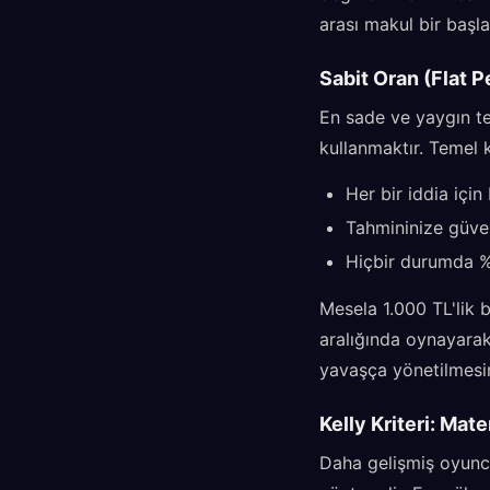
arası makul bir başla
Sabit Oran (Flat 
En sade ve yaygın ter
kullanmaktır. Temel k
Her bir iddia içi
Tahmininize güven
Hiçbir durumda %
Mesela 1.000 TL'lik 
aralığında oynayarak
yavaşça yönetilmesini
Kelly Kriteri: Mat
Daha gelişmiş oyuncul