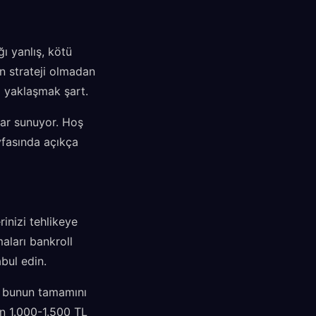
ı yanlış, kötü
n strateji olmadan
i yaklaşmak şart.
lar sunuyor. Hoş
yfasında açıkça
rinizi tehlikeye
aları bankroll
bul edin.
a, bunun tamamını
çin 1.000-1.500 TL