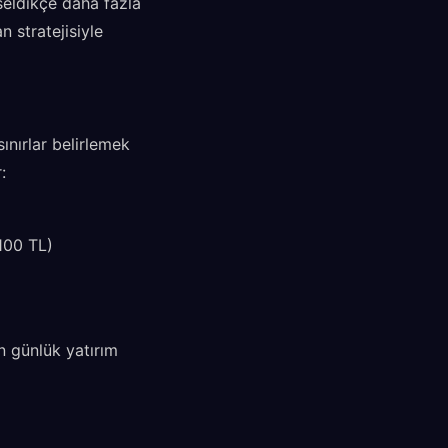
kseldikçe daha fazla
n stratejisiyle
ınırlar belirlemek
:
 100 TL)
in günlük yatırım