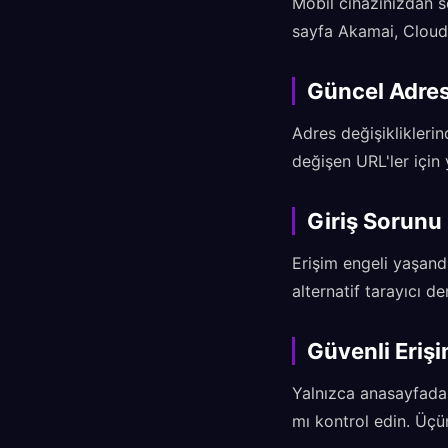
Mobil cihazınızdan s
sayfa Akamai, Cloudf
Güncel Adres
Adres değişikliklerin
değişen URL'ler için 
Giriş Sorun
Erişim engeli yaşandı
alternatif tarayıcı d
Güvenli Erişi
Yalnızca anasayfada 
mı kontrol edin. Üçü