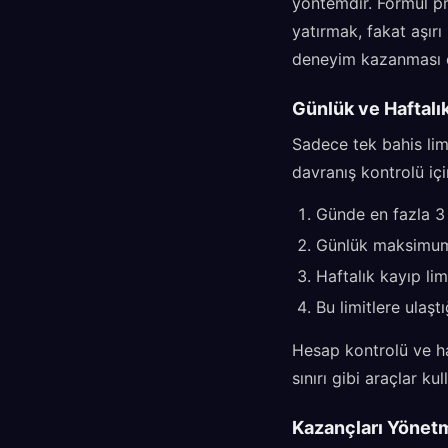
yöntemdir. Formül pra
yatırmak, fakat aşırı
deneyim kazanması ön
Günlük ve Haftalık
Sadece tek bahis limi
davranış kontrolü içi
Günde en fazla 3 
Günlük maksimum z
Haftalık kayıp li
Bu limitlere ulaş
Hesap kontrolü ve har
sınırı gibi araçlar ku
Kazançları Yönetm