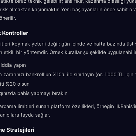
tikte biraz teknik gelebilir; ana fikir, kazanma olasılığı yü
 risk almaktan kaçınmaktır. Yeni başlayanların önce sabit ora
erilir.
 Kontroller
tleri koymak yeterli değil; gün içinde ve hafta bazında üst s
n etkili bir yöntemdir. Örnek kurallar şu şekilde uygulanabilir
iddia yapın
ararınızı bankroll'un %10'u ile sınırlayın (ör. 1.000 TL için
miti %20 olsun
tığınızda bahis yapmayı bırakın
cama limitleri sunan platform özellikleri, örneğin İlkBahis'
llanıcılara fayda sağlar.
e Stratejileri