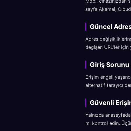
Mobil cihazınızdan s
sayfa Akamai, Cloudf
Güncel Adres
Adres değişikliklerin
değişen URL'ler için 
Giriş Sorun
Erişim engeli yaşandı
alternatif tarayıcı d
Güvenli Erişi
Yalnızca anasayfada 
mı kontrol edin. Üçü