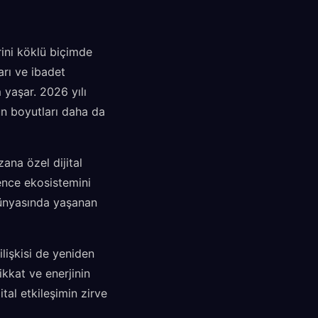
ini köklü biçimde
arı ve ibadet
 yaşar. 2026 yılı
ün boyutları daha da
ana özel dijital
lence ekosistemini
dünyasında yaşanan
ilişkisi de yeniden
ikkat ve enerjinin
ital etkileşimin zirve