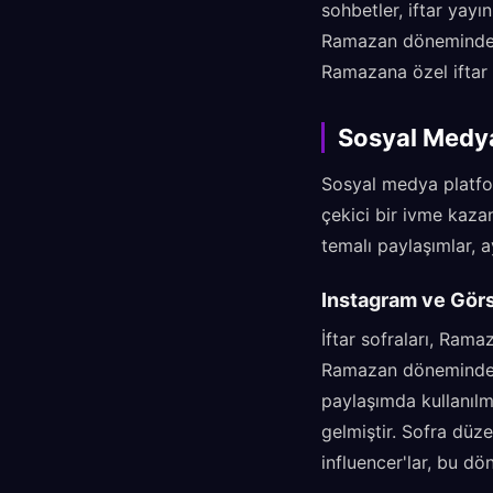
sohbetler, iftar yayı
Ramazan dönemindeki 
Ramazana özel iftar 
Sosyal Medya
Sosyal medya platfor
çekici bir ivme kaza
temalı paylaşımlar, ay
Instagram ve Görs
İftar sofraları, Rama
Ramazan dönemindeki
paylaşımda kullanılmış
gelmiştir. Sofra dü
influencer'lar, bu dö