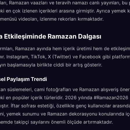
nları, Ramazan vaazları ve teravih namazı canlı yayınları, bu 
en çok izlenen içerikleri arasına girmiştir. Ayrıca yemek k
menüsü videoları, izlenme rekorları kırmaktadır.
 Etkileşiminde Ramazan Dalgası
mları, Ramazan ayında hem içerik üretimi hem de etkileşim
nır. Instagram, TikTok, X (Twitter) ve Facebook gibi platf
ın başlamasıyla birlikte ciddi bir artış gösterir.
el Paylaşım Trendi
zan süslemeleri, cami fotoğrafları ve Ramazan alışveriş öneri
 en popüler içerik türleridir. 2026 yılında #Ramazan2026 
tır. İftar sofrası estetiği, özellikle genç kullanıcılar arasınd
zeni, yemek sunumu ve Ramazan dekorasyonu konularında içe
nemde takipçi sayılarını önemli ölçüde artırmaktadır.