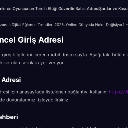
inlerce Oyuncunun Tercih Ettiği Güvenilir Bahis Adresi
Şartlar ve Koşul
anda Dijital Eğlence Trendleri 2026: Online Dünyada Neler Değişiyor? — 
ncel Giriş Adresi
 giriş bilgilerini içeren mobil dostu sayfa. Aşağıdaki bölümle
ık sorulan sorulara yer veriyor.
ş Adresi
resi için anasayfada listelenen bağlantıyı kullanın:
https://i
e duyurularımızı izleyebilirsiniz.
ehberi