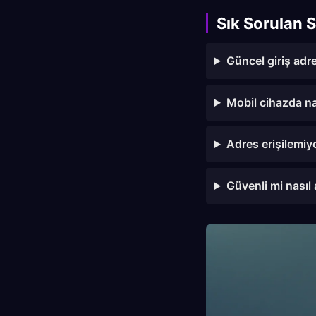
Sık Sorulan S
Güncel giriş adre
Mobil cihazda na
Adres erişilemi
Güvenli mi nasıl