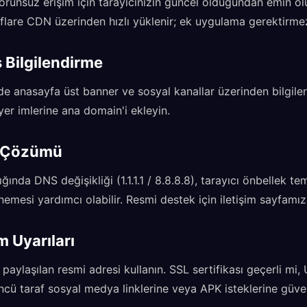
orunsuz erişim için tarayıcınızın güncel olduğundan emin o
lare CDN üzerinden hızlı yüklenir; ek uygulama gerektirme
 Bilgilendirme
de anasayfa üst banner ve sosyal kanallar üzerinden bilgilen
yer imlerine ana domain'i ekleyin.
u Çözümü
ğında DNS değişikliği (1.1.1.1 / 8.8.8.8), tarayıcı önbellek t
enemesi yardımcı olabilir. Resmi destek için iletişim sayfamı
m Uyarıları
paylaşılan resmi adresi kullanın. SSL sertifikası geçerli mi
ncü taraf sosyal medya linklerine veya APK isteklerine güv