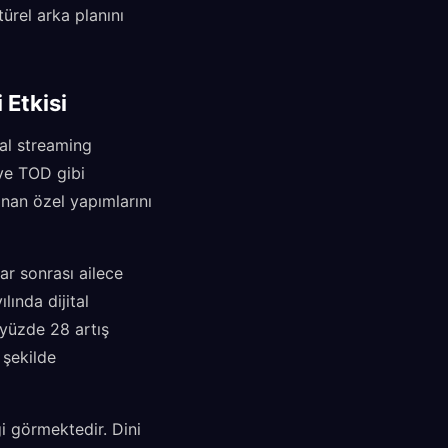
türel arka planını
 Etkisi
tal streaming
 ve TOD gibi
anan özel yapımlarını
tar sonrası ailece
lında dijital
 yüzde 28 artış
n şekilde
i görmektedir. Dini