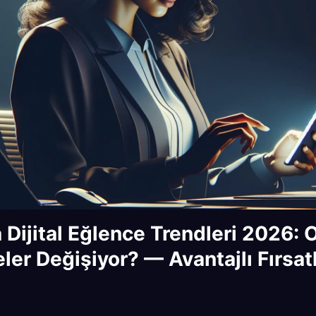
ijital Eğlence Trendleri 2026: 
er Değişiyor? — Avantajlı Fırsat