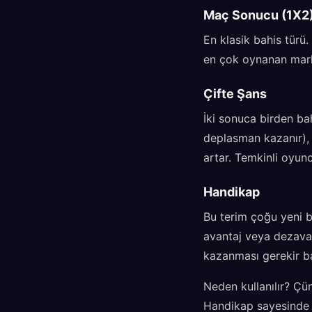
Maç Sonucu (1X2
En klasik bahis türü.
en çok oynanan mar
Çifte Şans
İki sonuca birden ba
deplasman kazanır),
artar. Temkinli oyunc
Handikap
Bu terim çoğu yeni b
avantaj veya dezavan
kazanması gerekir ba
Neden kullanılır? Çü
Handikap sayesinde d