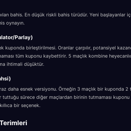
)
an bahis. En düşük riskli bahis türüdür. Yeni başlayanlar için
is oynayın.
ator/Parlay)
k kuponda birleştirilmesi. Oranlar çarpılır, potansiyel kaza
maması tüm kuponu kaybettirir. 5 maçlık kombine heyecanlı
ma ihtimali düşüktür.
ahsi)
az daha esnek versiyonu. Örneğin 3 maçlık bir kuponda 2 t
r tuttuğu sürece diğer maçlardan birinin tutmaması kuponu
ıllıca bir seçenek.
Terimleri