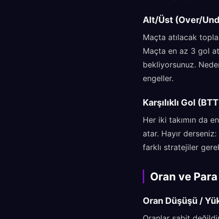
Alt/Üst (Over/Und
Maçta atılacak toplam
Maçta en az 3 gol at
bekliyorsunuz. Neden
engeller.
Karşılıklı Gol (BT
Her iki takımın da e
atar. Hayır derseniz
farklı stratejiler gerek
Oran ve Para
Oran Düşüşü / Yük
Oranlar sabit değildi