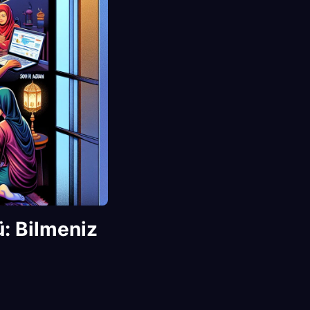
ü: Bilmeniz