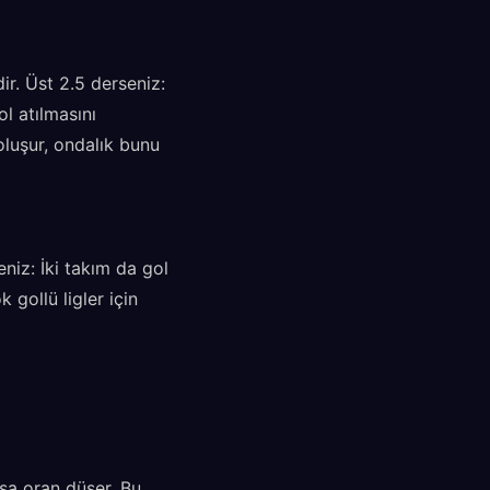
ir. Üst 2.5 derseniz:
l atılmasını
luşur, ondalık bunu
niz: İki takım da gol
gollü ligler için
rsa oran düşer. Bu