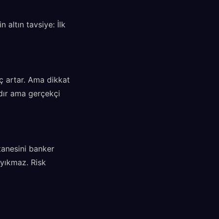
 altın tavsiye: İlk
nç artar. Ama dikkat
dır ama gerçekçi
anesini banker
 yıkmaz. Risk