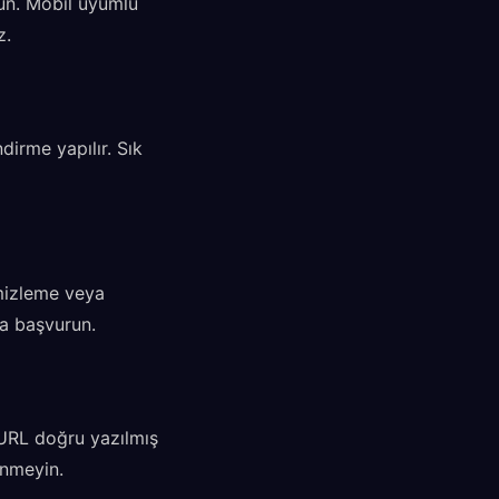
lun. Mobil uyumlu
z.
dirme yapılır. Sık
emizleme veya
za başvurun.
, URL doğru yazılmış
enmeyin.