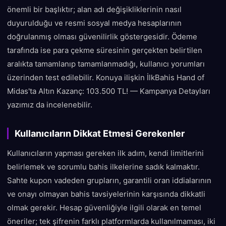
önemli bir başlıktır; alan adı değişikliklerinin nasıl
duyurulduğu ve resmi sosyal medya hesaplarının
doğrulanmış olması güvenilirlik göstergesidir. Ödeme
tarafında ise para çekme süresinin gerçekten belirtilen
aralıkta tamamlanıp tamamlanmadığı, kullanıcı yorumları
üzerinden test edilebilir. Konuya ilişkin İlkBahis Hand of
Midas'ta Altın Kazanç: 103.500 TL! — Kampanya Detayları
yazımız da incelenebilir.
Kullanıcıların Dikkat Etmesi Gerekenler
Kullanıcıların yapması gereken ilk adım, kendi limitlerini
belirlemek ve sorumlu bahis ilkelerine sadık kalmaktır.
Sahte kupon vadeden grupların, garantili oran iddialarının
ve onayı olmayan bahis tavsiyelerinin karşısında dikkatli
olmak gerekir. Hesap güvenliğiyle ilgili olarak en temel
öneriler; tek şifrenin farklı platformlarda kullanılmaması, iki