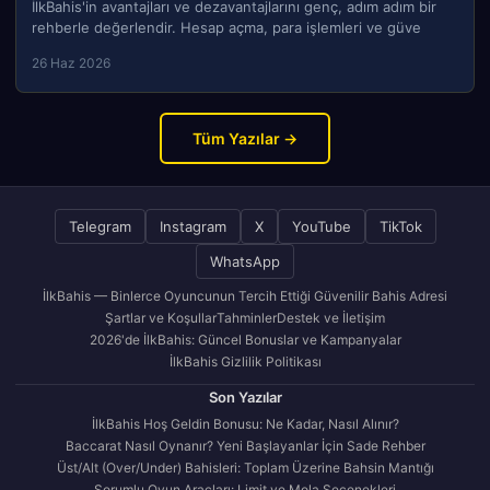
İlkBahis'in avantajları ve dezavantajlarını genç, adım adım bir
rehberle değerlendir. Hesap açma, para işlemleri ve güve
26 Haz 2026
Tüm Yazılar →
Telegram
Instagram
X
YouTube
TikTok
WhatsApp
İlkBahis — Binlerce Oyuncunun Tercih Ettiği Güvenilir Bahis Adresi
Şartlar ve Koşullar
Tahminler
Destek ve İletişim
2026'de İlkBahis: Güncel Bonuslar ve Kampanyalar
İlkBahis Gizlilik Politikası
Son Yazılar
İlkBahis Hoş Geldin Bonusu: Ne Kadar, Nasıl Alınır?
Baccarat Nasıl Oynanır? Yeni Başlayanlar İçin Sade Rehber
Üst/Alt (Over/Under) Bahisleri: Toplam Üzerine Bahsin Mantığı
Sorumlu Oyun Araçları: Limit ve Mola Seçenekleri