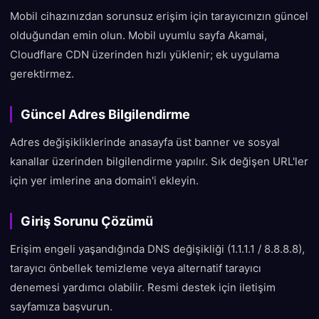
Mobil cihazınızdan sorunsuz erişim için tarayıcınızın güncel
olduğundan emin olun. Mobil uyumlu sayfa Akamai,
Cloudflare CDN üzerinden hızlı yüklenir; ek uygulama
gerektirmez.
Güncel Adres Bilgilendirme
Adres değişikliklerinde anasayfa üst banner ve sosyal
kanallar üzerinden bilgilendirme yapılır. Sık değişen URL'ler
için yer imlerine ana domain'i ekleyin.
Giriş Sorunu Çözümü
Erişim engeli yaşandığında DNS değişikliği (1.1.1.1 / 8.8.8.8),
tarayıcı önbellek temizleme veya alternatif tarayıcı
denemesi yardımcı olabilir. Resmi destek için iletişim
sayfamıza başvurun.