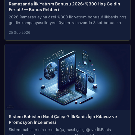
Ramazanda İlk Yatırım Bonusu 2026: %300 Hoş Geldin
Fırsatı! — Bonus Rehberi
2026 Ramazan ayına özel %300 ilk yatırım bonusu! İlkbahis hoş
geldin kampanyası ile yeni üyeler ramazanda 3 kat bonus ka
25 Şub 2026
Sistem Bahisleri Nasıl Çalışır? İlkBahis İçin Kılavuz ve
Promosyon İncelemesi
Sistem bahislerinin ne olduğu, nasıl çalıştığı ve İlkBahis