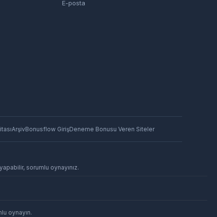
E-posta
itası
Arşiv
Bonusflow Giriş
Deneme Bonusu Veren Siteler
yapabilir, sorumlu oynayınız.
mlu oynayın.