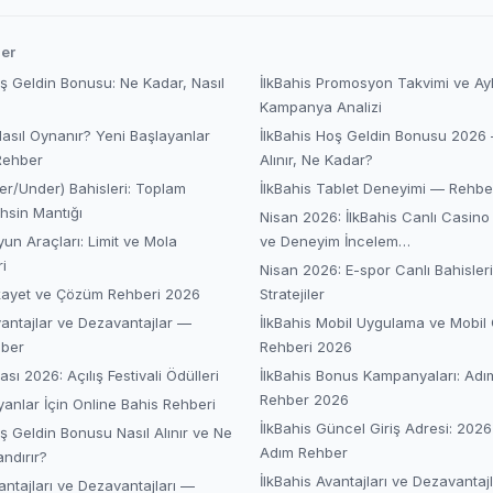
ler
oş Geldin Bonusu: Ne Kadar, Nasıl
İlkBahis Promosyon Takvimi ve Ayl
Kampanya Analizi
asıl Oynanır? Yeni Başlayanlar
İlkBahis Hoş Geldin Bonusu 2026 
Rehber
Alınır, Ne Kadar?
ver/Under) Bahisleri: Toplam
İlkBahis Tablet Deneyimi — Rehbe
hsin Mantığı
Nisan 2026: İlkBahis Canlı Casino Y
un Araçları: Limit ve Mola
ve Deneyim İncelem…
i
Nisan 2026: E-spor Canlı Bahisler
ikayet ve Çözüm Rehberi 2026
Stratejiler
Avantajlar ve Dezavantajlar —
İlkBahis Mobil Uygulama ve Mobil 
hber
Rehberi 2026
ı 2026: Açılış Festivali Ödülleri
İlkBahis Bonus Kampanyaları: Ad
Rehber 2026
yanlar İçin Online Bahis Rehberi
İlkBahis Güncel Giriş Adresi: 202
oş Geldin Bonusu Nasıl Alınır ve Ne
Adım Rehber
ndırır?
İlkBahis Avantajları ve Dezavantajl
antajları ve Dezavantajları —