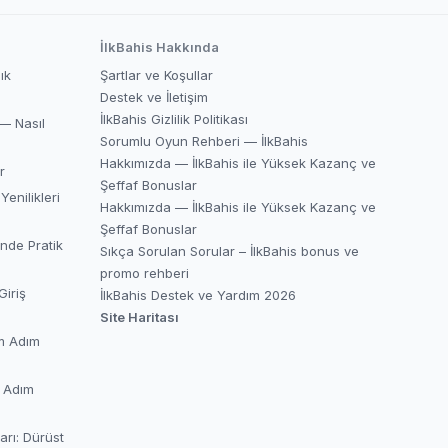
İlkBahis
Hakkında
ık
Şartlar ve Koşullar
Destek ve İletişim
İlkBahis Gizlilik Politikası
— Nasıl
Sorumlu Oyun Rehberi — İlkBahis
Hakkımızda — İlkBahis ile Yüksek Kazanç ve
r
Şeffaf Bonuslar
enilikleri
Hakkımızda — İlkBahis ile Yüksek Kazanç ve
Şeffaf Bonuslar
inde Pratik
Sıkça Sorulan Sorular – İlkBahis bonus ve
promo rehberi
Giriş
İlkBahis Destek ve Yardım 2026
Site Haritası
ım Adım
6 Adım
arı: Dürüst