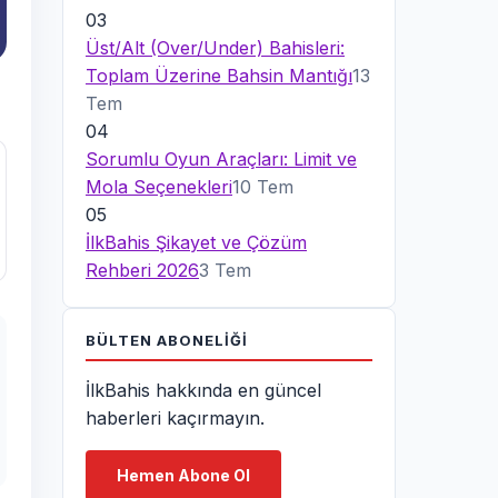
03
Üst/Alt (Over/Under) Bahisleri:
Toplam Üzerine Bahsin Mantığı
13
Tem
04
Sorumlu Oyun Araçları: Limit ve
Mola Seçenekleri
10 Tem
05
İlkBahis Şikayet ve Çözüm
Rehberi 2026
3 Tem
BÜLTEN ABONELIĞI
İlkBahis hakkında en güncel
haberleri kaçırmayın.
Hemen Abone Ol