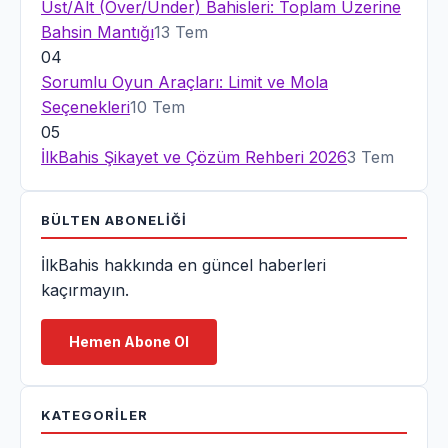
Üst/Alt (Over/Under) Bahisleri: Toplam Üzerine
Bahsin Mantığı
13 Tem
04
Sorumlu Oyun Araçları: Limit ve Mola
Seçenekleri
10 Tem
05
İlkBahis Şikayet ve Çözüm Rehberi 2026
3 Tem
BÜLTEN ABONELIĞI
İlkBahis hakkında en güncel haberleri
kaçırmayın.
Hemen Abone Ol
KATEGORILER