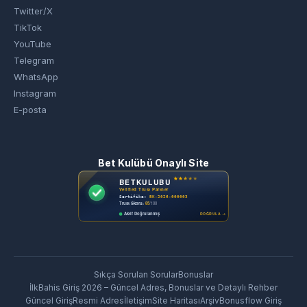
Twitter/X
TikTok
YouTube
Telegram
WhatsApp
Instagram
E-posta
Bet Kulübü Onaylı Site
Sıkça Sorulan Sorular
Bonuslar
İlkBahis Giriş 2026 – Güncel Adres, Bonuslar ve Detaylı Rehber
Güncel Giriş
Resmi Adres
İletişim
Site Haritası
Arşiv
Bonusflow Giriş