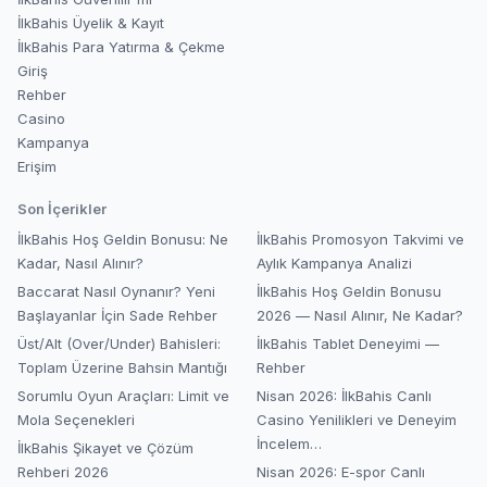
İlkBahis Üyelik & Kayıt
İlkBahis Para Yatırma & Çekme
Giriş
Rehber
Casino
Kampanya
Erişim
Son İçerikler
İlkBahis Hoş Geldin Bonusu: Ne
İlkBahis Promosyon Takvimi ve
Kadar, Nasıl Alınır?
Aylık Kampanya Analizi
Baccarat Nasıl Oynanır? Yeni
İlkBahis Hoş Geldin Bonusu
Başlayanlar İçin Sade Rehber
2026 — Nasıl Alınır, Ne Kadar?
Üst/Alt (Over/Under) Bahisleri:
İlkBahis Tablet Deneyimi —
Toplam Üzerine Bahsin Mantığı
Rehber
Sorumlu Oyun Araçları: Limit ve
Nisan 2026: İlkBahis Canlı
Mola Seçenekleri
Casino Yenilikleri ve Deneyim
İncelem…
İlkBahis Şikayet ve Çözüm
Rehberi 2026
Nisan 2026: E-spor Canlı