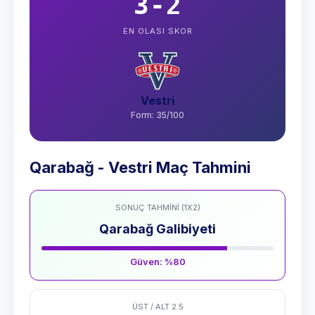
3-2
EN OLASI SKOR
Vestri
Form:
35
/100
Qarabağ
-
Vestri
Maç Tahmini
SONUÇ TAHMINI (1X2)
Qarabağ Galibiyeti
Güven: %
80
ÜST / ALT 2.5