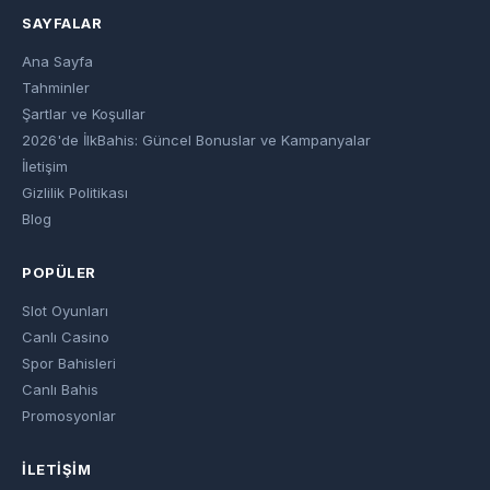
SAYFALAR
Ana Sayfa
Tahminler
Şartlar ve Koşullar
2026'de İlkBahis: Güncel Bonuslar ve Kampanyalar
İletişim
Gizlilik Politikası
Blog
POPÜLER
Slot Oyunları
Canlı Casino
Spor Bahisleri
Canlı Bahis
Promosyonlar
İLETIŞIM