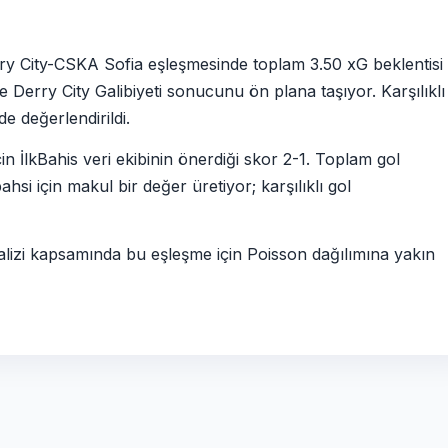
erry City-CSKA Sofia eşleşmesinde toplam 3.50 xG beklentisi
 Derry City Galibiyeti sonucunu ön plana taşıyor. Karşılıklı
e değerlendirildi.
 İlkBahis veri ekibinin önerdiği skor 2-1. Toplam gol
ahsi için makul bir değer üretiyor; karşılıklı gol
 analizi kapsamında bu eşleşme için Poisson dağılımına yakın