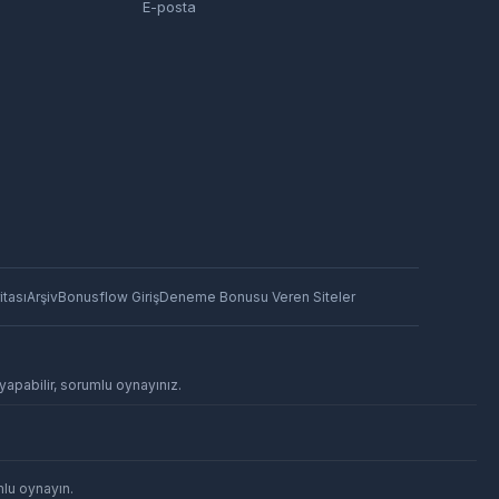
E-posta
itası
Arşiv
Bonusflow Giriş
Deneme Bonusu Veren Siteler
yapabilir, sorumlu oynayınız.
mlu oynayın.