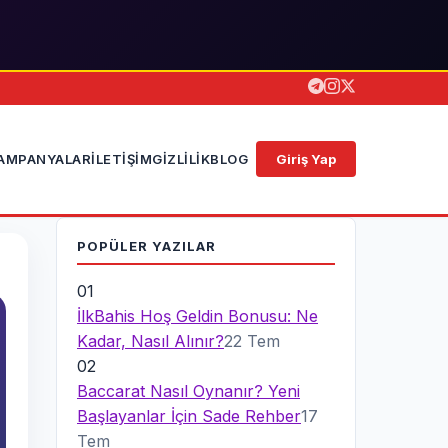
KAMPANYALAR
İLETIŞIM
GIZLILIK
BLOG
Giriş Yap
POPÜLER
YAZILAR
01
İlkBahis Hoş Geldin Bonusu: Ne
Kadar, Nasıl Alınır?
22 Tem
02
Baccarat Nasıl Oynanır? Yeni
Başlayanlar İçin Sade Rehber
17
Tem