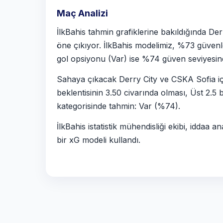
Maç Analizi
İlkBahis tahmin grafiklerine bakıldığında D
öne çıkıyor. İlkBahis modelimiz, %73 güvenle
gol opsiyonu (Var) ise %74 güven seviyesind
Sahaya çıkacak Derry City ve CSKA Sofia için
beklentisinin 3.50 civarında olması, Üst 2.5 b
kategorisinde tahmin: Var (%74).
İlkBahis istatistik mühendisliği ekibi, iddaa
bir xG modeli kullandı.