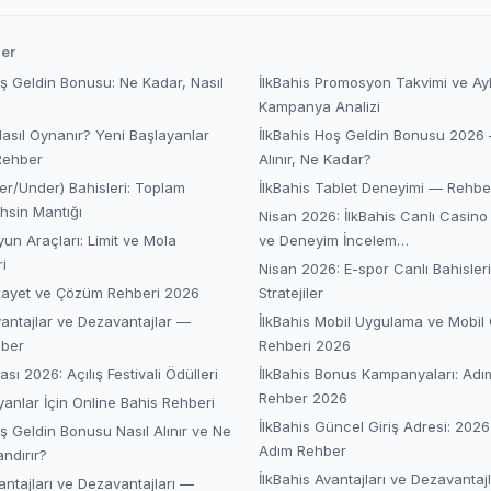
ler
oş Geldin Bonusu: Ne Kadar, Nasıl
İlkBahis Promosyon Takvimi ve Ayl
Kampanya Analizi
asıl Oynanır? Yeni Başlayanlar
İlkBahis Hoş Geldin Bonusu 2026 
Rehber
Alınır, Ne Kadar?
ver/Under) Bahisleri: Toplam
İlkBahis Tablet Deneyimi — Rehbe
hsin Mantığı
Nisan 2026: İlkBahis Canlı Casino Y
un Araçları: Limit ve Mola
ve Deneyim İncelem…
i
Nisan 2026: E-spor Canlı Bahisler
ikayet ve Çözüm Rehberi 2026
Stratejiler
Avantajlar ve Dezavantajlar —
İlkBahis Mobil Uygulama ve Mobil 
hber
Rehberi 2026
ı 2026: Açılış Festivali Ödülleri
İlkBahis Bonus Kampanyaları: Ad
Rehber 2026
yanlar İçin Online Bahis Rehberi
İlkBahis Güncel Giriş Adresi: 202
oş Geldin Bonusu Nasıl Alınır ve Ne
Adım Rehber
ndırır?
İlkBahis Avantajları ve Dezavantajl
antajları ve Dezavantajları —