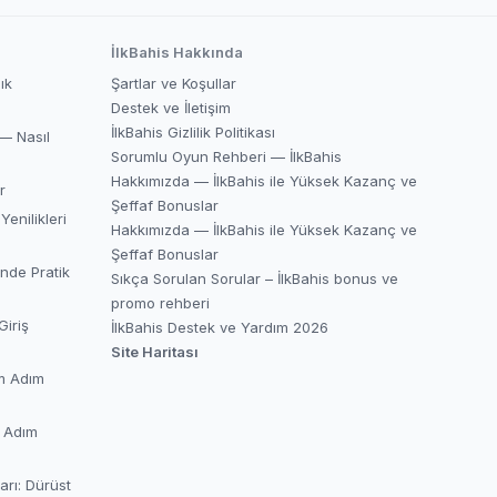
İlkBahis
Hakkında
ık
Şartlar ve Koşullar
Destek ve İletişim
İlkBahis Gizlilik Politikası
— Nasıl
Sorumlu Oyun Rehberi — İlkBahis
Hakkımızda — İlkBahis ile Yüksek Kazanç ve
r
Şeffaf Bonuslar
enilikleri
Hakkımızda — İlkBahis ile Yüksek Kazanç ve
Şeffaf Bonuslar
inde Pratik
Sıkça Sorulan Sorular – İlkBahis bonus ve
promo rehberi
Giriş
İlkBahis Destek ve Yardım 2026
Site Haritası
ım Adım
6 Adım
arı: Dürüst