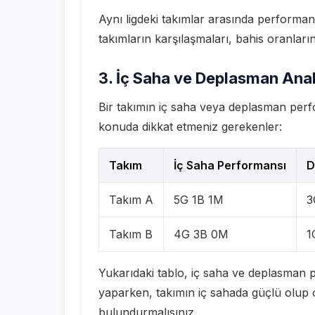
Aynı ligdeki takımlar arasında performan
takımların karşılaşmaları, bahis oranlarını 
3. İç Saha ve Deplasman Anal
Bir takımın iç saha veya deplasman perf
konuda dikkat etmeniz gerekenler:
Takım
İç Saha Performansı
D
Takım A
5G 1B 1M
3
Takım B
4G 3B 0M
1
Yukarıdaki tablo, iç saha ve deplasman p
yaparken, takımın iç sahada güçlü olup 
bulundurmalısınız.