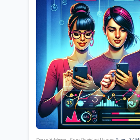
Yayın:
27 M
Emre Yıldırım
·
Spor Bahisleri Uzmanı