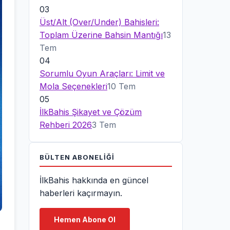
03
Üst/Alt (Over/Under) Bahisleri:
Toplam Üzerine Bahsin Mantığı
13
Tem
04
Sorumlu Oyun Araçları: Limit ve
Mola Seçenekleri
10 Tem
05
İlkBahis Şikayet ve Çözüm
Rehberi 2026
3 Tem
BÜLTEN ABONELIĞI
İlkBahis hakkında en güncel
haberleri kaçırmayın.
Hemen Abone Ol