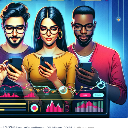
art 2026
Son güncelleme:
29 Nisan 2026
4
dk okuma