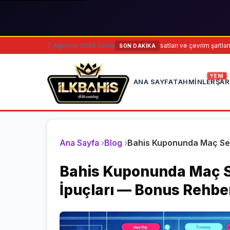
bonusları, promosyon detayları, free spin fırsatları ve çevrim şartlarını sade r
7 Ağustos 2026 Cuma
SON DAKIKA
ANA SAYFA
TAHMINLER
ŞAR
Ana Sayfa
Blog
Bahis Kuponunda Maç Seçim
Bahis Kuponunda Maç Seç
İpuçları — Bonus Rehbe