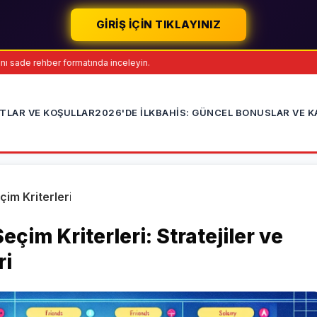
GİRİŞ İÇİN TIKLAYINIZ
ehber formatında inceleyin.
TLAR VE KOŞULLAR
2026'DE İLKBAHIS: GÜNCEL BONUSLAR VE 
 Kriterleri: Stratejiler ve İpuçları — Bonus Rehberi
im Kriterleri: Stratejiler ve
ri