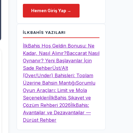
Hemen Giriş Yap →
İLKBAHIS
YAZILARI
İlkBahis Hoş Geldin Bonusu: Ne
Kadar, Nasıl Alınır?
Baccarat Nasıl
Oynanır? Yeni Başlayanlar İçin
Sade Rehber
Üst/Alt
(Over/Under) Bahisleri: Toplam
Üzerine Bahsin Mantığı
Sorumlu
Oyun Araçları: Limit ve Mola
Seçenekleri
İlkBahis Şikayet ve
Çözüm Rehberi 2026
İlkBahis:
Avantajlar ve Dezavantajlar —
Dürüst Rehber