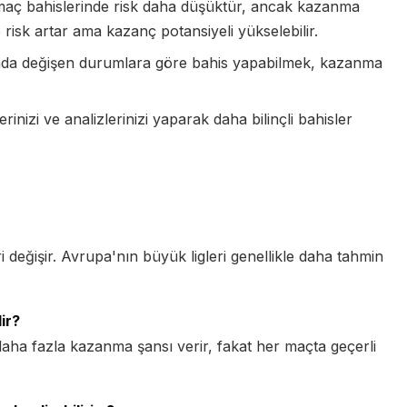
aç bahislerinde risk daha düşüktür, ancak kazanma
risk artar ama kazanç potansiyeli yükselebilir.
da değişen durumlara göre bahis yapabilmek, kazanma
lerinizi ve analizlerinizi yaparak daha bilinçli bahisler
eri değişir. Avrupa'nın büyük ligleri genellikle daha tahmin
ir?
 daha fazla kazanma şansı verir, fakat her maçta geçerli